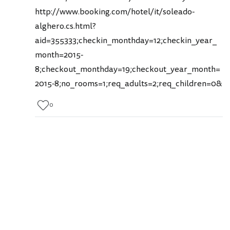
http://www.booking.com/hotel/it/soleado-
alghero.cs.html?
aid=355333;checkin_monthday=12;checkin_year_
month=2015-
8;checkout_monthday=19;checkout_year_month=
2015-8;no_rooms=1;req_adults=2;req_children=0&
0