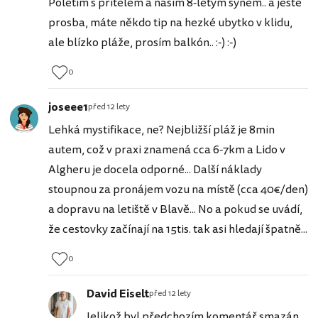
Poletím s přítelem a naším 8-letým synem.. a ještě
prosba, máte někdo tip na hezké ubytko v klidu,
ale blízko pláže, prosím balkón.. :-) :-)
0
joseee1
před 12 lety
Lehká mystifikace, ne? Nejbližší pláž je 8min
autem, což v praxi znamená cca 6-7km a Lido v
Algheru je docela odporné... Další náklady
stoupnou za pronájem vozu na místě (cca 40€/den)
a dopravu na letiště v Blavě... No a pokud se uvádí,
že cestovky začínají na 15tis. tak asi hledají špatně...
0
David Eiselt
před 12 lety
Jelikož byl předchozím komentář smazán