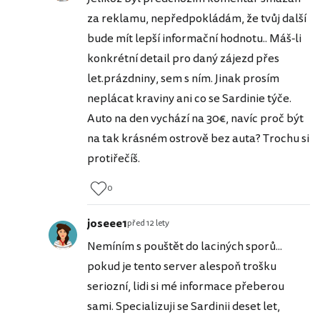
za reklamu, nepředpokládám, že tvůj další
bude mít lepší informační hodnotu.. Máš-li
konkrétní detail pro daný zájezd přes
let.prázdniny, sem s ním. Jinak prosím
neplácat kraviny ani co se Sardinie týče.
Auto na den vychází na 30€, navíc proč být
na tak krásném ostrově bez auta? Trochu si
protiřečíš.
0
joseee1
před 12 lety
Nemíním s pouštět do laciných sporů...
pokud je tento server alespoň trošku
seriozní, lidi si mé informace přeberou
sami. Specializuji se Sardinii deset let,