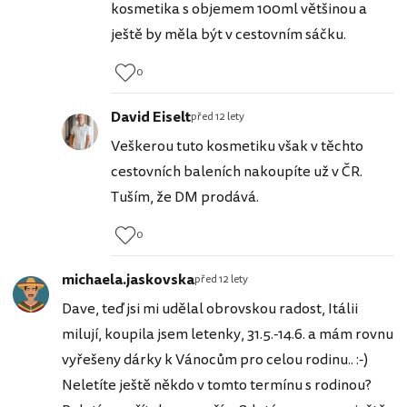
kosmetika s objemem 100ml většinou a
ještě by měla být v cestovním sáčku.
0
David Eiselt
před 12 lety
Veškerou tuto kosmetiku však v těchto
cestovních baleních nakoupíte už v ČR.
Tuším, že DM prodává.
0
michaela.jaskovska
před 12 lety
Dave, teď jsi mi udělal obrovskou radost, Itálii
milují, koupila jsem letenky, 31.5.-14.6. a mám rovnu
vyřešeny dárky k Vánocům pro celou rodinu.. :-)
Neletíte ještě někdo v tomto termínu s rodinou?