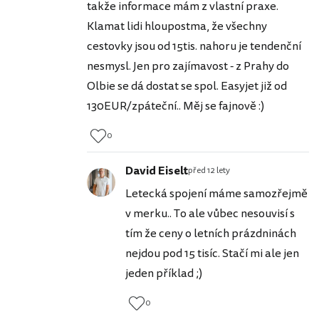
takže informace mám z vlastní praxe.
Klamat lidi hloupostma, že všechny
cestovky jsou od 15tis. nahoru je tendenční
nesmysl. Jen pro zajímavost - z Prahy do
Olbie se dá dostat se spol. Easyjet již od
130EUR/zpáteční.. Měj se fajnově :)
0
David Eiselt
před 12 lety
Letecká spojení máme samozřejmě
v merku.. To ale vůbec nesouvisí s
tím že ceny o letních prázdninách
nejdou pod 15 tisíc. Stačí mi ale jen
jeden příklad ;)
0