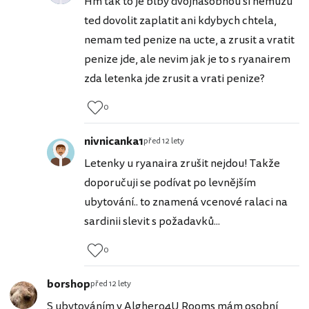
Hm tak to je blbý dvojnasobnou si nemuzu
ted dovolit zaplatit ani kdybych chtela,
nemam ted penize na ucte, a zrusit a vratit
penize jde, ale nevim jak je to s ryanairem
zda letenka jde zrusit a vrati penize?
0
nivnicanka1
před 12 lety
Letenky u ryanaira zrušit nejdou! Takže
doporučuji se podívat po levnějším
ubytování.. to znamená vcenové ralaci na
sardinii slevit s požadavků...
0
borshop
před 12 lety
S ubytováním v Alghero4U Rooms mám osobní