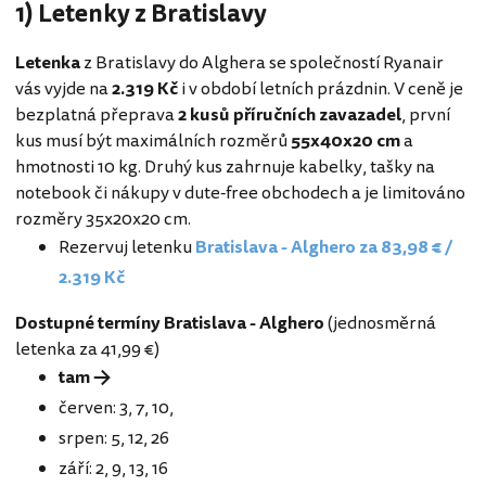
1) Letenky z Bratislavy
Letenka
z Bratislavy do Alghera se společností Ryanair
vás vyjde na
2.319 Kč
i v období letních prázdnin. V ceně je
bezplatná přeprava
2 kusů příručních zavazadel
, první
kus musí být maximálních rozměrů
55x40x20 cm
a
hmotnosti 10 kg. Druhý kus zahrnuje kabelky, tašky na
notebook či nákupy v dute-free obchodech a je limitováno
rozměry 35x20x20 cm.
Rezervuj letenku
Bratislava - Alghero za 83,98 € /
2.319 Kč
Dostupné termíny Bratislava - Alghero
(jednosměrná
letenka za 41,99 €)
tam →
červen: 3, 7, 10,
srpen: 5, 12, 26
září: 2, 9, 13, 16