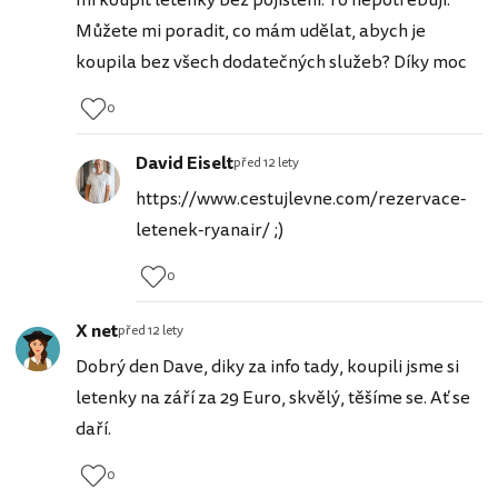
mi koupit letenky bez pojištění. To nepotřebuji.
Můžete mi poradit, co mám udělat, abych je
koupila bez všech dodatečných služeb? Díky moc
0
David Eiselt
před 12 lety
https://www.cestujlevne.com/rezervace-
letenek-ryanair/ ;)
0
X net
před 12 lety
Dobrý den Dave, diky za info tady, koupili jsme si
letenky na září za 29 Euro, skvělý, těšíme se. Ať se
daří.
0