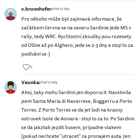
v.brunnhofer
před 12 lety
Pro někoho může být zajímavá informace, že
začátkem června se na severu Sardinie jede MS v
rally, tedy WRC. Rychlostní zkoušky jsou rozesety
od Olbie až po Alghero, jede se 2-3 dny a stojí to za
podívání se :)
0
Veunka
před 12 lety
Ahoj, taky mohu Sardinii jen doporucit. Navstivila
jsem Santa Maria di Navarrese, Buggerru a Porto
Torres. Z Porto Torres se da jet lodi na krasny
ostruvek Isole de Asinara - stoji to za to. Po Sardinii
se da jakztak jezdit busem, pripadne vlakem
(pokud nechcete "utracet" za pronajem auta. Jen