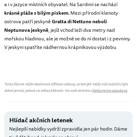
a i v jazyce místních obyvatel. Na Sardinii se nachází
krásné pláže s bílým pískem.
Mezi přírodní klenoty
ostrova patří jeskyně
Gratta di Nettuno neboli
Neptunova jeskyně
, jejíž vchod leží dva metry nad
mořskou hladinou, ale je možné se do ní dostat i z pevniny.
V jeskyni spatříte nádhernou krápníkovou výzdobu.
Tento článek může obsahovat affiliate odkazy, ze kterých může náš redakční tým
získat provizi, pokud na odkaz kliknete. Viz naše stránka s
Reklamními zásadami
.
Hlídač akčních letenek
Nejlepší nabídky vydrží zpravidla jen pár hodin. Dáme