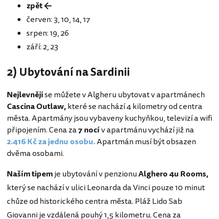
zpět ←
červen: 3, 10, 14, 17
srpen: 19, 26
září: 2, 23
2) Ubytování na Sardinii
Nejlevněji
se můžete v Algheru ubytovat v apartmánech
Cascina Outlaw,
které se nachází 4 kilometry od centra
města. Apartmány jsou vybaveny kuchyňkou, televizí a wifi
připojením. Cena za
7 nocí
v apartmánu vychází již na
2.416 Kč za jednu osobu.
Apartmán musí být obsazen
dvěma osobami.
Naším tipem
je ubytování v penzionu
Alghero 4u Rooms,
který se nachází v ulici Leonarda da Vinci pouze 10 minut
chůze od historického centra města. Pláž Lido Sab
Giovanni je vzdálená pouhý 1,5 kilometru. Cena za