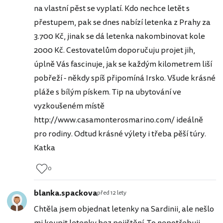
na vlastní pěst se vyplatí. Kdo nechce letět s
přestupem, pak se dnes nabízí letenka z Prahy za
3.700 Kč, jinak se dá letenka nakombinovat kole
2000 Kč. Cestovatelům doporučuju projet jih,
úplně Vás fascinuje, jak se každým kilometrem liší
pobřeží - někdy spíš připomíná Irsko. Všude krásné
pláže s bílým pískem. Tip na ubytování ve
vyzkoušeném místě
http://www.casamonterosmarino.com/ ideálně
pro rodiny. Odtud krásné výlety i třeba pěší túry.
Katka
0
blanka.spackova
před 12 lety
Chtěla jsem objednat letenky na Sardinii, ale nešlo