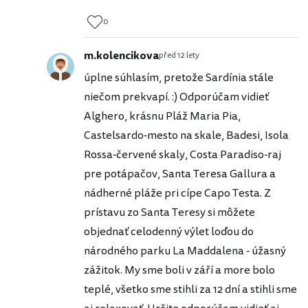
0
m.kolencikova
před 12 lety
úplne súhlasím, pretože Sardínia stále
niečom prekvapí. :) Odporúčam vidieť
Alghero, krásnu Pláž Maria Pia,
Castelsardo-mesto na skale, Badesi, Isola
Rossa-červené skaly, Costa Paradiso-raj
pre potápačov, Santa Teresa Gallura a
nádherné pláže pri cípe Capo Testa. Z
prístavu zo Santa Teresy si môžete
objednať celodenný výlet loďou do
národného parku La Maddalena - úžasný
zážitok. My sme boli v září a more bolo
teplé, všetko sme stihli za 12 dní a stihli sme