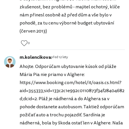
zkušenost, bez problémů - majitel ochotný, klíče
nám přinesl osobně až před dům a vše bylo v
pohodě, za tu cenu výborné budget ubytování
(červen 2013)
0
m.kolencikova
před 12 lety
Ahojte. Odporúčam ubytovanie kúsok od pláže
Mária Pia nie priamo v Alghere:
https://www.booking.com/hotel/it/oasis.cs.html?
aid=355333;sid=133c2c1e992c0110873f34f28404682
d;dcid=2. Pláž je nádherná a do Alghera sa v
pohode dostanete autobusom. Taktiež odporúčam
požičať auto a trochu pojazdiť. Sardínia je
nádherná, bola by škoda ostať len v Alghere. Naša