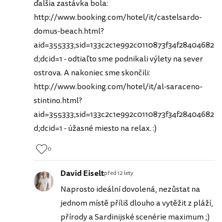
ďalšia zastávka bola:
http://www.booking.com/hotel/it/castelsardo-
domus-beach.html?
aid=355333;sid=133c2c1e992c0110873f34f28404682
d;dcid=1 - odtiaľto sme podnikali výlety na sever
ostrova. A nakoniec sme skončili:
http://www.booking.com/hotel/it/al-saraceno-
stintino.html?
aid=355333;sid=133c2c1e992c0110873f34f28404682
d;dcid=1 - úžasné miesto na relax. :)
0
David Eiselt
před 12 lety
Naprosto ideální dovolená, nezůstat na
jednom místě příliš dlouho a vytěžit z pláží,
přírody a Sardinijské scenérie maximum ;)