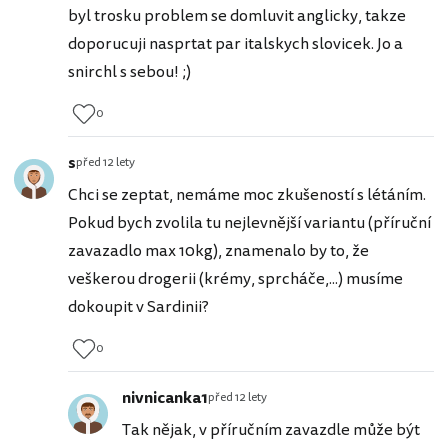
byl trosku problem se domluvit anglicky, takze
doporucuji nasprtat par italskych slovicek. Jo a
snirchl s sebou! ;)
0
s
před 12 lety
Chci se zeptat, nemáme moc zkušeností s létáním.
Pokud bych zvolila tu nejlevnější variantu (příruční
zavazadlo max 10kg), znamenalo by to, že
veškerou drogerii (krémy, sprcháče,...) musíme
dokoupit v Sardinii?
0
nivnicanka1
před 12 lety
Tak nějak, v příručním zavazdle může být