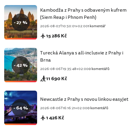
Kambodža z Prahy s odbaveným kufrem
(Siem Reap i Phnom Penh)
- 27 %
2026-08-07T10:50:01+02:00
1 komentář
15 286 Kč
Turecká Alanya s all-inclusvie z Prahy i
Brna
- 42 %
2026-08-06T19:35:48+02:00
0 komentářů
11 690 Kč
Newcastle z Prahy s novou linkou easyJet
- 64 %
2026-08-06T16:16:21+02:00
0 komentářů
1 426 Kč