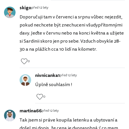
skigo
před 12 lety
Doporučuji tam v červenci a srpnu vůbec nejezdit,
pokud nechcete být znechuceni všudypřítomnými
davy. Jeďte v červnu nebo na konci května a užijete
si Sardinii skoro jen pro sebe. Vzduch obvykle 28-
30 a na plážích cca 10 lidí na kilometr.
0
nivnicanka1
před 12 lety
Úplně souhlasím !
0
martina66
před 12 lety
Tak jsem si práve koupila letenku a ubytovaní a
došel mi dopis, že cena je dvonasobná :( co mam