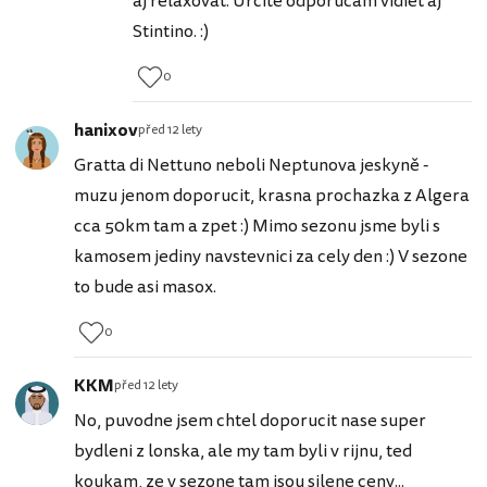
aj relaxovať. Určite odporúčam vidieť aj
Stintino. :)
0
hanixov
před 12 lety
Gratta di Nettuno neboli Neptunova jeskyně -
muzu jenom doporucit, krasna prochazka z Algera
cca 50km tam a zpet :) Mimo sezonu jsme byli s
kamosem jediny navstevnici za cely den :) V sezone
to bude asi masox.
0
KKM
před 12 lety
No, puvodne jsem chtel doporucit nase super
bydleni z lonska, ale my tam byli v rijnu, ted
koukam, ze v sezone tam jsou silene ceny...