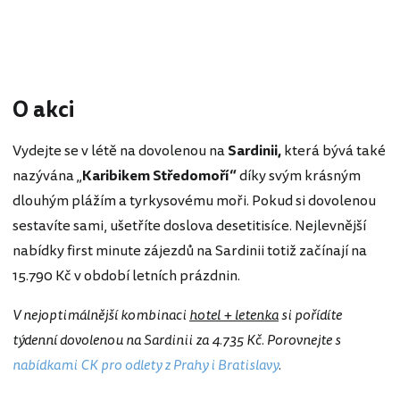
O akci
Vydejte se v létě na dovolenou na
Sardinii,
která bývá také
nazývána „
Karibikem Středomoří“
díky svým krásným
dlouhým plážím a tyrkysovému moři. Pokud si dovolenou
sestavíte sami, ušetříte doslova desetitisíce. Nejlevnější
nabídky first minute zájezdů na Sardinii totiž začínají na
15.790 Kč v období letních prázdnin.
V nejoptimálnější kombinaci
hotel + letenka
si pořídíte
týdenní dovolenou na Sardinii za 4.735 Kč. Porovnejte s
nabídkami CK pro odlety z Prahy i Bratislavy
.