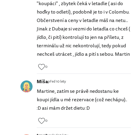
"koupáci" , zbytek čeká v letadle ( asi do
hoďky to odletí), podobně je to i v Colombu.
Občerstvení a ceny v letadle máš na netu...
Jinak z Dubaje si vezmi do letadla co chceš (
jídlo, či pití) kontrolují to jen na příletu, z
terminálu už nic nekontrolují, tedy pokud
nechceš utrácet , jídlo a pití s sebou. Martin
0
Míša
před 10 lety
Martine, zatím se právě nedostanu ke
koupi jídla u mé rezervace (což nechápu)..
:D asi mám držet dietu :D
0