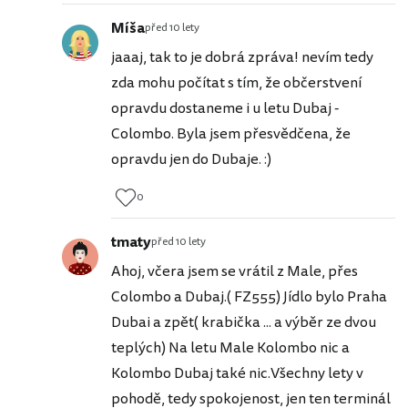
Míša
před 10 lety
jaaaj, tak to je dobrá zpráva! nevím tedy
zda mohu počítat s tím, že občerstvení
opravdu dostaneme i u letu Dubaj -
Colombo. Byla jsem přesvědčena, že
opravdu jen do Dubaje. :)
0
tmaty
před 10 lety
Ahoj, včera jsem se vrátil z Male, přes
Colombo a Dubaj.( FZ555) Jídlo bylo Praha
Dubai a zpět( krabička ... a výběr ze dvou
teplých) Na letu Male Kolombo nic a
Kolombo Dubaj také nic.Všechny lety v
pohodě, tedy spokojenost, jen ten terminál