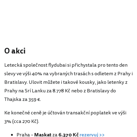
O akci
Letecká společnost flydubai si přichystala pro tento den
slevy ve výši 40% na vybraných trasách s odletem z Prahy i
Bratislavy. Ulovit můžete i takové kousky, jako letenky z
Prahy na Srí Lanku za 8.778 Kč nebo z Bratislavy do
Thajska za 359 €.
Ke konečné ceně je účtován transakční poplatek ve výši
3% (cca 270 Kč).
Praha –
Maskat
za
6.370 Kč
rezervuj >>