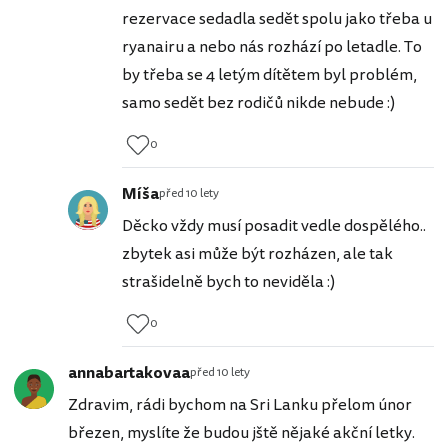
rezervace sedadla sedět spolu jako třeba u
ryanairu a nebo nás rozhází po letadle. To
by třeba se 4 letým dítětem byl problém,
samo sedět bez rodičů nikde nebude :)
0
Míša
před 10 lety
Děcko vždy musí posadit vedle dospělého..
zbytek asi může být rozházen, ale tak
strašidelně bych to neviděla :)
0
annabartakovaa
před 10 lety
Zdravim, rádi bychom na Sri Lanku přelom únor
březen, myslíte že budou jště nějaké akční letky.