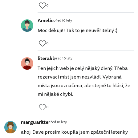
0
Amelie
před 10 lety
Moc děkuji!! Tak to je neuvěřitelný :)
0
literakl
před 10 lety
Ten jejich web je celý nějaký divný. Třeba
rezervaci míst jsem nezvládl. Vybraná
místa jsou označena, ale stejně to hlásí, že
mi nějaké chybí.
0
marguaritte
před 10 lety
ahoj. Dave prosím koupila jsem zpáteční letenky