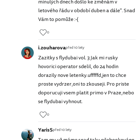
minulých dnech došlo ke změnám v
letového řádu v období duben a dále". Snad
Vám to pomůže :-(
0
i.zouharova
před 10 lety
Zazitky s flydubai vol. 3 Jak mi rusky
hovorici operator sdelil, do 24 hodin
dorazily nove letenky.ufffffd,jen to chce
proste vydrzer,oni to zkouseji. Pro priste
doporucuji vsem platit primo v Praze,nebo
se flydubai vyhnout.
0
YarisS
před 10 lety