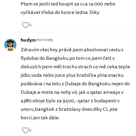
Ptam se jestli ted koupit za cca 14 000 nebo
vyčkávat třeba do konce ledna. Diky
0
hudyn
před 10 lety
Zdravím všechny právě jsem absolvoval cestu s
flydubai do Bangkoku.po tom co jsem četl v
diskuzích jsem měl trochu strach co mě ceka.teple
jídlo,voda nebo juice plus krabička plna snacku
podávána i na letu z Dubaje do Bangkoku nejen do
Dubaje.a mista na nohy víc jak u qatar airways v
a380.oboje bylo za 9500,-.qatar z budapesti v
unoru,bangkok z bratislavy dnes.díky CL.jste
borci.jen tak dále.
0