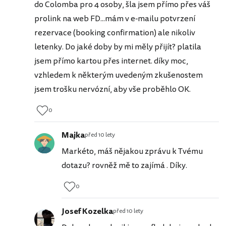
do Colomba pro 4 osoby, šla jsem přímo přes váš
prolink na web FD...mám v e-mailu potvrzení
rezervace (booking confirmation) ale nikoliv
letenky. Do jaké doby by mi měly přijít? platila
jsem přímo kartou přes internet. díky moc,
vzhledem k některým uvedeným zkušenostem
jsem trošku nervózní, aby vše proběhlo OK.
0
Majka
před 10 lety
Markéto, máš nějakou zprávu k Tvému
dotazu? rovněž mě to zajímá . Díky.
0
Josef Kozelka
před 10 lety