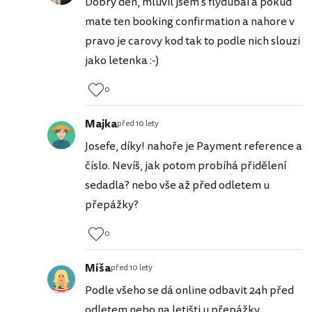
Dobry den, mluvil jsem s flydubai a pokud
mate ten booking confirmation a nahore v
pravo je carovy kod tak to podle nich slouzi
jako letenka :-)
0
Majka
před 10 lety
Josefe, díky! nahoře je Payment reference a
číslo. Nevíš, jak potom probíhá přidělení
sedadla? nebo vše až před odletem u
přepážky?
0
Míša
před 10 lety
Podle všeho se dá online odbavit 24h před
odletem nebo na letišti u přepážky.