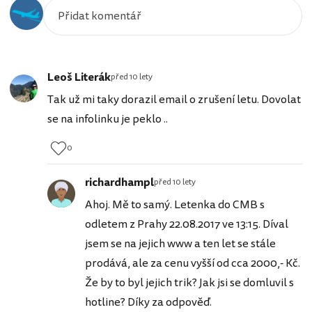
Leoš Literák
před 10 lety
Tak už mi taky dorazil email o zrušení letu. Dovolat
se na infolinku je peklo ..
0
richardhampl
před 10 lety
Ahoj. Mě to samý. Letenka do CMB s
odletem z Prahy 22.08.2017 ve 13:15. Díval
jsem se na jejich www a ten let se stále
prodává, ale za cenu vyšší od cca 2000,- Kč.
Že by to byl jejich trik? Jak jsi se domluvil s
hotline? Díky za odpověď.