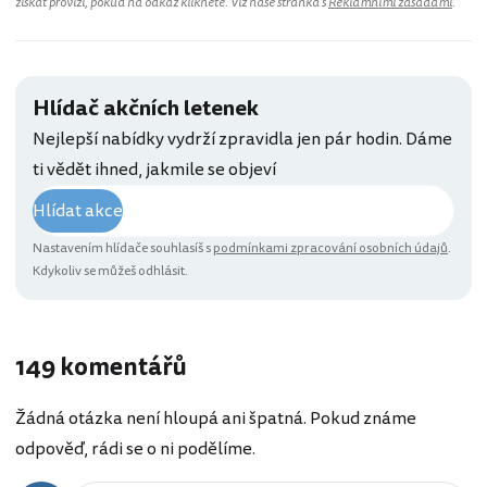
získat provizi, pokud na odkaz kliknete. Viz naše stránka s
Reklamními zásadami
.
Hlídač akčních letenek
Nejlepší nabídky vydrží zpravidla jen pár hodin. Dáme
ti vědět ihned, jakmile se objeví
Hlídat akce
Nastavením hlídače souhlasíš s
podmínkami zpracování osobních údajů
.
Kdykoliv se můžeš odhlásit.
149 komentářů
Žádná otázka není hloupá ani špatná. Pokud známe
odpověď, rádi se o ni podělíme.