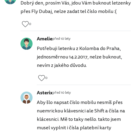
Dobrý den, prosím Vás, jdou Vám buknout letzenky
přes Fly Dubaj, nelze zadat tel číslo mobilu :(
0
Amelie
před 10 lety
Potřebuji letenku z Kolomba do Praha,
jednosměrnou 14.2.2017, nelze buknout,
nevím z jakého důvodu.
0
Asterix
před 10 lety
Aby šlo napsat číslo mobilu nesmíš přes
nuemrickou klávesnici ale Shift a čísla na
klácesnici. Mě to taky nešlo. takto jsem
musel vyplnit i čísla platební karty