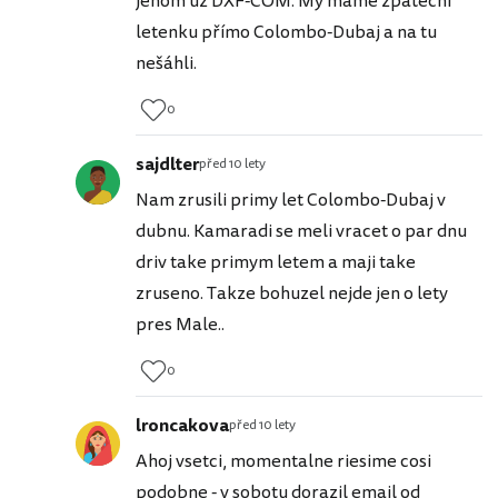
jenom už DXF-COM. My máme zpáteční
letenku přímo Colombo-Dubaj a na tu
nešáhli.
0
sajdlter
před 10 lety
Nam zrusili primy let Colombo-Dubaj v
dubnu. Kamaradi se meli vracet o par dnu
driv take primym letem a maji take
zruseno. Takze bohuzel nejde jen o lety
pres Male..
0
lroncakova
před 10 lety
Ahoj vsetci, momentalne riesime cosi
podobne - v sobotu dorazil email od