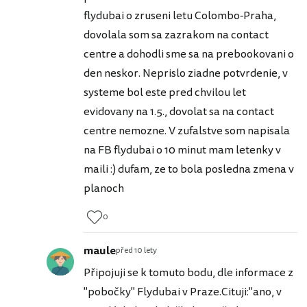
flydubai o zruseni letu Colombo-Praha,
dovolala som sa zazrakom na contact
centre a dohodli sme sa na prebookovani o
den neskor. Neprislo ziadne potvrdenie, v
systeme bol este pred chvilou let
evidovany na 1.5., dovolat sa na contact
centre nemozne. V zufalstve som napisala
na FB flydubai o 10 minut mam letenky v
maili :) dufam, ze to bola posledna zmena v
planoch
0
maule
před 10 lety
Připojuji se k tomuto bodu, dle informace z
"pobočky" Flydubai v Praze.Cituji:"ano, v