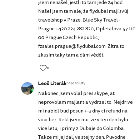
jsem nenašel, jestli to tam jede 24 hod.
Našel jsem tam ale, že flydubai mají svůj
travelshop v Praze: Blue Sky Travel -
Prague +420 224 282 820, Opletalova 57 110
00 Prague Czech Republic,
fzsales.prague@flydubai.com. Zítra to
zkusím taky tam a dám vědět.
0
Leoš Literák
před 10 lety
Nakonec jsem volal pres skype, at
neprovolam majlant a vydrzel to. Nejdrive
mi nabidl bud posun +-2 dny ci refund na
voucher. Rekl jsem mu, ze v ten den bylo
vice letu, i primy z Dubaje do Colomba.
Takze mi jej dal, ve stejny den. Puvodne