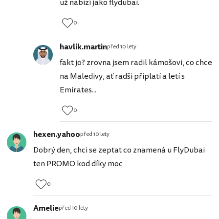
už nabízí jako flydubai.
0
havlik.martin
před 10 lety
fakt jo? zrovna jsem radil kámošovi, co chce
na Maledivy, ať radši připlatí a letí s
Emirates...
0
hexen.yahoo
před 10 lety
Dobrý den, chci se zeptat co znamená u FlyDubai
ten PROMO kod díky moc
0
Amelie
před 10 lety