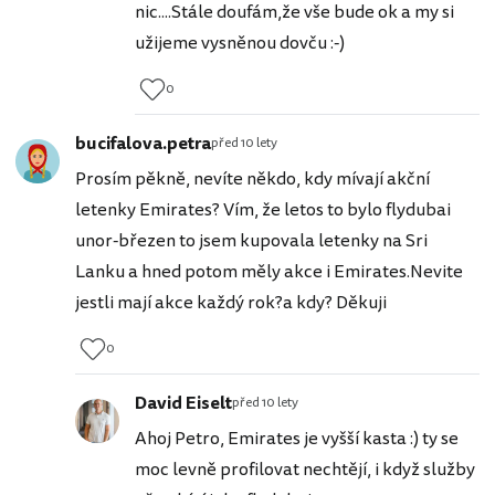
nic....Stále doufám,že vše bude ok a my si
užijeme vysněnou dovču :-)
0
bucifalova.petra
před 10 lety
Prosím pěkně, nevíte někdo, kdy mívají akční
letenky Emirates? Vím, že letos to bylo flydubai
unor-březen to jsem kupovala letenky na Sri
Lanku a hned potom měly akce i Emirates.Nevite
jestli mají akce každý rok?a kdy? Děkuji
0
David Eiselt
před 10 lety
Ahoj Petro, Emirates je vyšší kasta :) ty se
moc levně profilovat nechtějí, i když služby