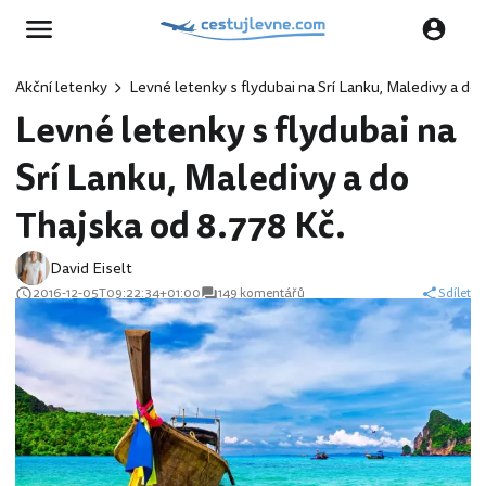
Akční letenky
Levné letenky s flydubai na Srí Lanku, Maledivy a do 
Levné letenky s flydubai na
Srí Lanku, Maledivy a do
Thajska od 8.778 Kč.
David Eiselt
2016-12-05T09:22:34+01:00
149 komentářů
Sdílet