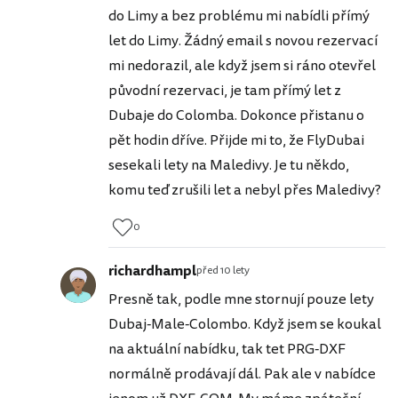
do Limy a bez problému mi nabídli přímý
let do Limy. Žádný email s novou rezervací
mi nedorazil, ale když jsem si ráno otevřel
původní rezervaci, je tam přímý let z
Dubaje do Colomba. Dokonce přistanu o
pět hodin dříve. Přijde mi to, že FlyDubai
sesekali lety na Maledivy. Je tu někdo,
komu teď zrušili let a nebyl přes Maledivy?
0
richardhampl
před 10 lety
Presně tak, podle mne stornují pouze lety
Dubaj-Male-Colombo. Když jsem se koukal
na aktuální nabídku, tak tet PRG-DXF
normálně prodávají dál. Pak ale v nabídce