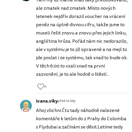
Tam my už máme snad taky přebookováno,
ale zmatek nad zmatek. Místo nových
letenek nejdřív dorazil voucher na vrácení
peněz na úplně divnou cifru, takže jsme to
museli řešit znovu a znovu přes jejich linku,
angličtina hrůza. Pořád nám nic nedorazilo,
ale v systému je to již opravené a na mejl to
jde poslat i ze systému, tak snad to bude ok.
V těch 6:00 to vzali snad na první
zazvonění, je to ale hodně o štěstí...
0
ivana.viky
před 10 lety
Ahoj všichni.Čtu tady náhodně nalezené
komentáře k letům do z Prahy do Colomba
s Flydubai a začínám se děsit.Letíme tedy