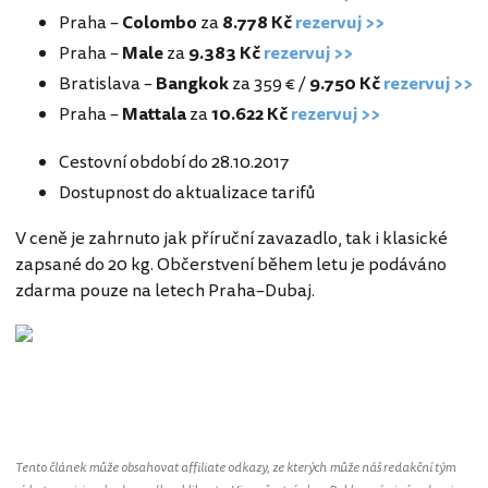
Praha –
Colombo
za
8.778 Kč
rezervuj >>
Praha –
Male
za
9.383 Kč
rezervuj >>
Bratislava –
Bangkok
za 359 € /
9.750 Kč
rezervuj >>
Praha –
Mattala
za
10.622 Kč
rezervuj >>
Cestovní období do 28.10.2017
Dostupnost do aktualizace tarifů
V ceně je zahrnuto jak příruční zavazadlo, tak i klasické
zapsané do 20 kg. Občerstvení během letu je podáváno
zdarma pouze na letech Praha–Dubaj.
Tento článek může obsahovat affiliate odkazy, ze kterých může náš redakční tým