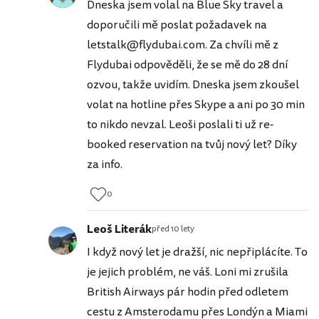
Dneska jsem volal na Blue Sky travel a
doporučili mě poslat požadavek na
letstalk@flydubai.com. Za chvíli mě z
Flydubai odpověděli, že se mě do 28 dní
ozvou, takže uvidím. Dneska jsem zkoušel
volat na hotline přes Skype a ani po 30 min
to nikdo nevzal. Leoši poslali ti už re-
booked reservation na tvůj nový let? Díky
za info.
0
Leoš Literák
před 10 lety
I když nový let je dražší, nic nepřiplácíte. To
je jejich problém, ne váš. Loni mi zrušila
British Airways pár hodin před odletem
cestu z Amsterodamu přes Londýn a Miami