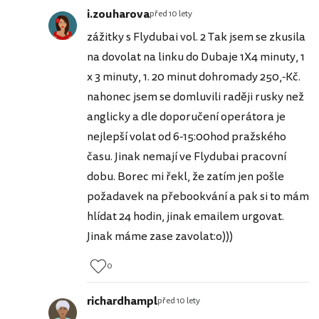
i.zouharova
před 10 lety
zážitky s Flydubai vol. 2 Tak jsem se zkusila
na dovolat na linku do Dubaje 1X4 minuty, 1
x 3 minuty, 1. 20 minut dohromady 250,-Kč.
nahonec jsem se domluvili raději rusky než
anglicky a dle doporučení operátora je
nejlepší volat od 6-15:00hod pražského
času. Jinak nemají ve Flydubai pracovní
dobu. Borec mi řekl, že zatím jen pošle
požadavek na přebookvání a pak si to mám
hlídat 24 hodin, jinak emailem urgovat.
Jinak máme zase zavolat:o)))
0
richardhampl
před 10 lety