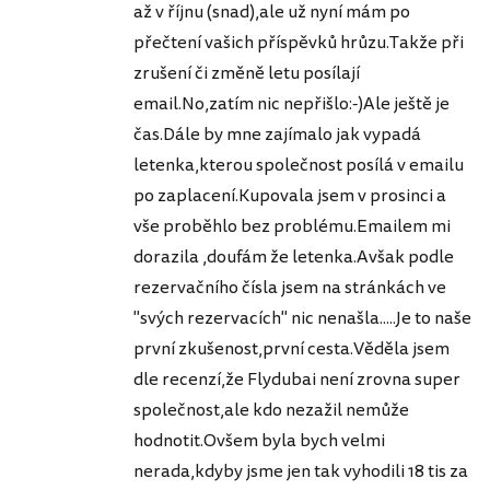
až v říjnu (snad),ale už nyní mám po
přečtení vašich příspěvků hrůzu.Takže při
zrušení či změně letu posílají
email.No,zatím nic nepřišlo:-)Ale ještě je
čas.Dále by mne zajímalo jak vypadá
letenka,kterou společnost posílá v emailu
po zaplacení.Kupovala jsem v prosinci a
vše proběhlo bez problému.Emailem mi
dorazila ,doufám že letenka.Avšak podle
rezervačního čísla jsem na stránkách ve
"svých rezervacích" nic nenašla.....Je to naše
první zkušenost,první cesta.Věděla jsem
dle recenzí,že Flydubai není zrovna super
společnost,ale kdo nezažil nemůže
hodnotit.Ovšem byla bych velmi
nerada,kdyby jsme jen tak vyhodili 18 tis za