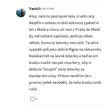
YarisS
před 10 lety
Ahoj, nám to postupně taky zrušili celý.
Nejdřív v sobotu zrušili dubnový zpáteční
let z Malé a včera už i ten z Prahy do Malé.
By mě celkem zajímalo, jestli je vůbec
někdo, komu ty letenky nezrušili. Ta akce
vypadá spíš jako dobrá fligna na zákazníky.
Nalákali lidi na levné letenky a teď se jim
budou snažit nacpat vouchery, aby si
defacto "koupili" nový letenky za
standardní ceny. Přitom nevěřím že v
prosinci ještě nevěděli, že toho budou tolik
rušit....
0