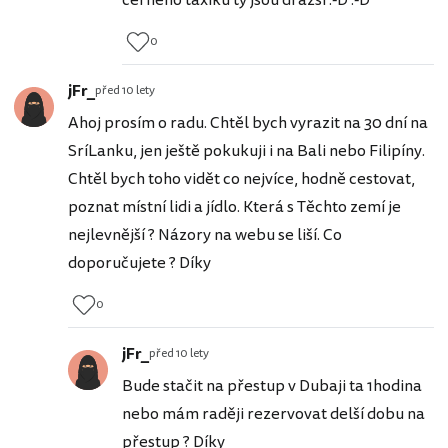
cerneho taxiku ty jsou drazsi :-D :-D
0
jFr_
před 10 lety
Ahoj prosím o radu. Chtěl bych vyrazit na 30 dní na
SríLanku, jen ještě pokukuji i na Bali nebo Filipíny.
Chtěl bych toho vidět co nejvíce, hodně cestovat,
poznat místní lidi a jídlo. Která s Těchto zemí je
nejlevnější ? Názory na webu se liší. Co
doporučujete ? Díky
0
jFr_
před 10 lety
Bude stačit na přestup v Dubaji ta 1hodina
nebo mám raději rezervovat delší dobu na
přestup ? Díky