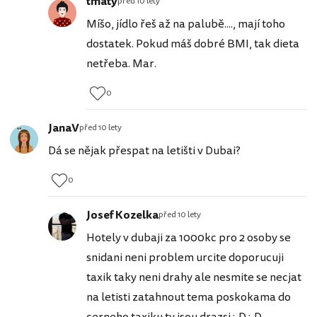
tmaty
před 10 lety
Míšo, jídlo řeš až na palubě...., mají toho
dostatek. Pokud máš dobré BMI, tak dieta
netřeba. Mar.
0
JanaV
před 10 lety
Dá se nějak přespat na letišti v Dubai?
0
Josef Kozelka
před 10 lety
Hotely v dubaji za 1000kc pro 2 osoby se
snidani neni problem urcite doporucuji
taxik taky neni drahy ale nesmite se necjat
na letisti zatahnout tema poskokama do