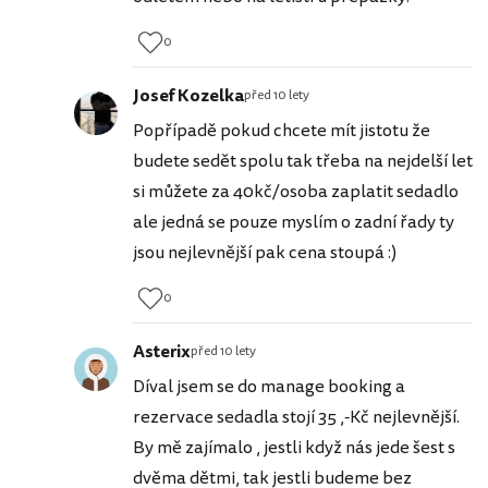
0
Josef Kozelka
před 10 lety
Popřípadě pokud chcete mít jistotu že
budete sedět spolu tak třeba na nejdelší let
si můžete za 40kč/osoba zaplatit sedadlo
ale jedná se pouze myslím o zadní řady ty
jsou nejlevnější pak cena stoupá :)
0
Asterix
před 10 lety
Díval jsem se do manage booking a
rezervace sedadla stojí 35 ,-Kč nejlevnější.
By mě zajímalo , jestli když nás jede šest s
dvěma dětmi, tak jestli budeme bez