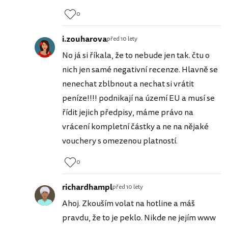
0
i.zouharova
před 10 lety
No já si říkala, že to nebude jen tak. čtu o
nich jen samé negativní recenze. Hlavně se
nenechat zblbnout a nechat si vrátit
peníze!!!! podnikají na území EU a musí se
řídit jejich předpisy, máme právo na
vrácení kompletní částky a ne na nějaké
vouchery s omezenou platností.
0
richardhampl
před 10 lety
Ahoj. Zkouším volat na hotline a máš
pravdu, že to je peklo. Nikde ne jejím www