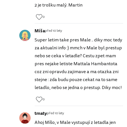
2 je trošku malý. Martin
0
Míša
před 10 lety
Super letim take pres Male .. diky moc tedy
za aktualni info :) mmch v Male byl prestup
nebo se ceka v letadle? Cestu zpet mam
pres nejake letiste Mattala Hambantota
coz zni opravdu zajimave a ma otazka zni
stejne : zda budu pouze cekat na to same
letadlo, nebo se jedna o prestup. Diky moc!
0
tmaty
před 10 lety
Ahoj Míšo, v Male vystupují z letadla jen