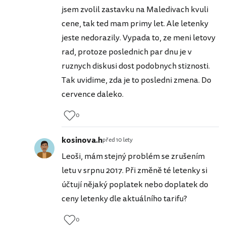
jsem zvolil zastavku na Maledivach kvuli
cene, tak ted mam primy let. Ale letenky
jeste nedorazily. Vypada to, ze meni letovy
rad, protoze poslednich par dnu je v
ruznych diskusi dost podobnych stiznosti.
Tak uvidime, zda je to posledni zmena. Do
cervence daleko.
0
kosinova.h
před 10 lety
Leoši, mám stejný problém se zrušením
letu v srpnu 2017. Při změně té letenky si
účtují nějaký poplatek nebo doplatek do
ceny letenky dle aktuálního tarifu?
0