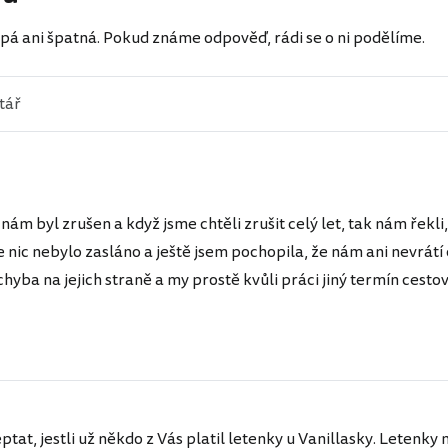
pá ani špatná. Pokud známe odpověď, rádi se o ni podělíme.
i nám byl zrušen a když jsme chtěli zrušit celý let, tak nám řekl
e nic nebylo zasláno a ještě jsem pochopila, že nám ani nevrátí
chyba na jejich straně a my prostě kvůli práci jiný termín ces
eptat, jestli už někdo z Vás platil letenky u Vanillasky. Leten