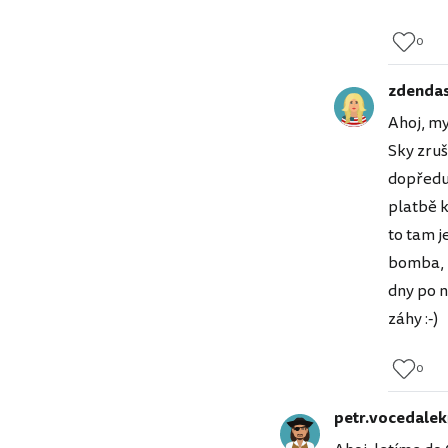
0
zdenda
Ahoj, my
Sky zruš
dopředu 
platbě k
to tam j
bomba, u
dny po n
záhy :-)
0
petr.vocedalek