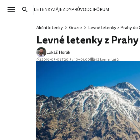
LETENKY
ZÁJEZDY
PRŮVODCI
FÓRUM
Akční letenky
Gruzie
Levné letenky z Prahy do Gr
Levné letenky z Prahy d
Lukáš Horák
2016-03-08T20:37:10+01:00
42 komentářů