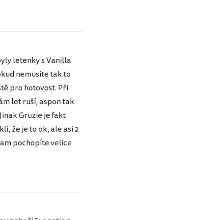
yly letenky s Vanilla
okud nemusíte tak to
ště pro hotovost. Při
ám let ruší, aspon tak
Jinak Gruzie je fakt
, že je to ok, ale asi 2
 tam pochopíte velice