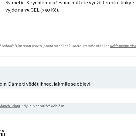
Svanetie. K rychlému přesunu můžete využít letecké linky z 
vyjde na
75 GEL
(750 Kč).
Gruzie
redakční tým získat provizi, pokud na odkaz kliknete. Viz naše stránka s
Reklamními zás
din. Dáme ti vědět ihned, jakmile se objeví
bních údajů
. Kdykoliv se můžeš odhlásit.
řů