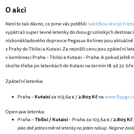
O akci
Není to tak dávno, co jsme vás potěšili
nabídkou levných let
vypátrali super levné letenky do dvou gruzínských destinac
nízkonákladového dopravce Pegasus Airlines jsou aktuálně
z Prahy do Tbilisi a Kutaisi. Za nejnižší cenu jsou zpáteční 
v kombinaci Praha – Tbilisi a Kutaisi – Praha. A pokud ještě 
skočte třeba po letenkách do Kutaisi na termín 18. až 22. bře
Zpáteční letenka:
Praha –
Kutaisi
za 103,64 € /
2.805 Kč
na
www.flypgs.
Open-jaw letenka:
Praha –
Tbilisi / Kutaisi
– Praha za 103,64 € /
2.805 Kč
jako dvě jednosměrné letenky na jeden nákup. Nejprve zvolít