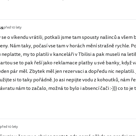
ss
před 10 lety
 se o víkendu vrátili, potkali jsme tam spousty našinců a všem b
eny. Nám taky, počasí vse tam v horách mění strašně rychle. P
neplatte, my to platili v kanceláři v Tbilisi a pak museli na leti
artou se to pak řeší jako reklamace platby u své banky, když v
eden pár měl. Zbytek měl jen rezervaci a dopředu nic neplatili. 
žijte si to taky pořádně. Jo asi nepijte vodu z kohoutků, nám řekli
ávratu nám to začalo, možná to bylo i absencí čači :-))) co to je
před 10 lety