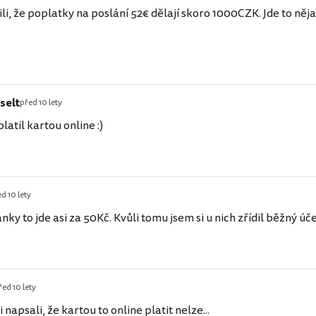
ili, že poplatky na poslání 52€ dělají skoro 1000CZK. Jde to něja
selt
před 10 lety
platil kartou online :)
d 10 lety
nky to jde asi za 50Kč. Kvůli tomu jsem si u nich zřídil běžný úče
řed 10 lety
 napsali, že kartou to online platit nelze...