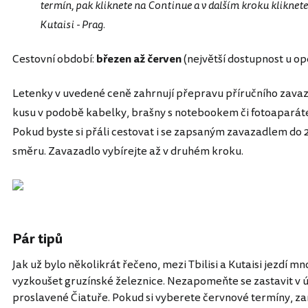
termín, pak kliknete na Continue a v dalším kroku kliknete
Kutaisi - Prag.
Cestovní období:
březen až červen
(největší dostupnost u op
Letenky v uvedené ceně zahrnují přepravu příručního zava
kusu v podobě kabelky, brašny s notebookem či fotoaparáte
Pokud byste si přáli cestovat i se zapsaným zavazadlem do 20
směru. Zavazadlo vybírejte až v druhém kroku.
Pár tipů
Jak už bylo několikrát řečeno, mezi Tbilisi a Kutaisi jezdí 
vyzkoušet gruzínské železnice. Nezapomeňte se zastavit v 
proslavené Čiatuře. Pokud si vyberete červnové termíny, z