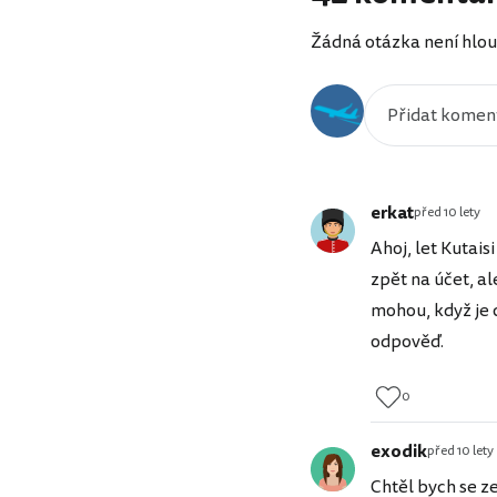
Žádná otázka není hlou
erkat
před 10 lety
Ahoj, let Kutais
zpět na účet, al
mohou, když je 
odpověď.
0
exodik
před 10 lety
Chtěl bych se z