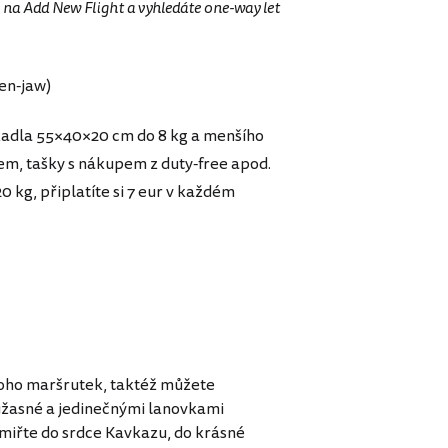
 na Add New Flight a vyhledáte one-way let
en-jaw)
zadla 55×40×20 cm do 8 kg a menšího
m, tašky s nákupem z duty-free apod.
 kg, připlatíte si 7 eur v každém
mnoho maršrutek, taktéž můžete
úžasné a jedinečnými lanovkami
amiřte do srdce Kavkazu, do krásné