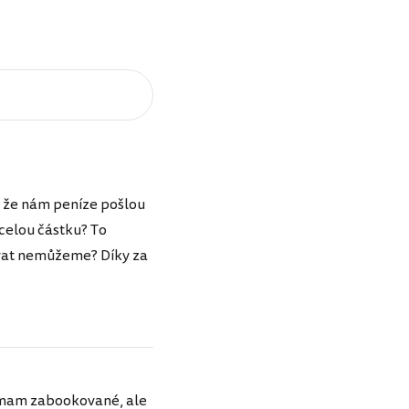
i, že nám peníze pošlou
 celou částku? To
tovat nemůžeme? Díky za
ky mam zabookované, ale