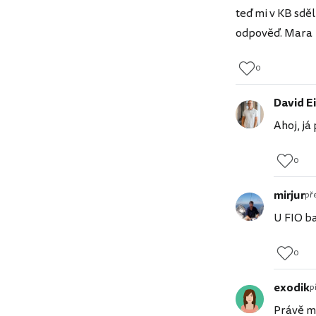
teď mi v KB sděl
odpověď. Mara
0
David Ei
Ahoj, já 
0
mirjur
pře
U FIO ba
0
exodik
p
Právě mi