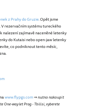
enek z Prahy do Gruzie
. Opět jsme
í. V rezervačním systému tureckého
 k nalezení zajímavě naceněné letenky
letenky do Kutaisi nebo open-jaw letenky
nevíte, co podniknout tento měsíc,
zna.
com
na
www.flypgs.com
⇒
nutno nakoupit
e One-way let Prag - Tbilisi, vyberete