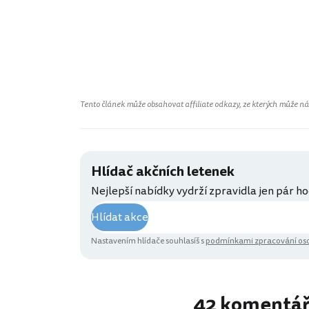
Tento článek může obsahovat affiliate odkazy, ze kterých může náš 
Hlídač akčních letenek
Nejlepší nabídky vydrží zpravidla jen pár ho
Hlídat akce
Nastavením hlídače souhlasíš s
podmínkami zpracování oso
42 komentá