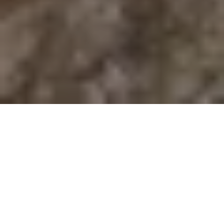
Na jaká letiště se létá?
V Gruzii najdete 3 mezinárodní letiště. Průvodce s
praktickými tipy nejen ohledně veřejné dopravy si můžete
přečíst zde:
Letiště v Gruzii
Další často kladené otázky