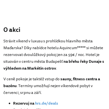
O akci
Strávit víkend v luxusu s prohlídkou hlavního města
Maďarska? Díky nabídce hotelu Aquincum***** si můžete
rezervovat dvoulůžkový pokoj jen za 59€ / noc. Hotel je
situován v centru města Budapešť
na břehu řeky Dunaje s
výhledem na Markétin ostrov
.
V ceně pokoje je taktéž vstup do
sauny, fitness centra a
bazénu
. Termíny umožňují nejen víkendové pobyt v
červenci, srpnu a září.
Rezervuj na
hrs.de/deals