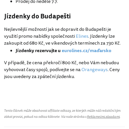
Prodej do neděle 7.7.
Jízdenky do Budapešti
Nejlevnější možností jak se dopravit do Budapešti je
využití promo nabídky společnosti
Elines
. Jízdenky lze
zakoupit od 680 Kč, ve víkendových termínech za 730 Kč.
Jízdenky rezervujte u
eurolines.cz/maďarsko
V případě, že cena překročí 800 Kč, nebo Vám nebudou
vyhovovat časy spojů, podívejte se na
Orangeways
. Ceny
jsou uvedeny za zpáteční jízdenku.
Tento článek může obsahovat affiliate odkazy, ze kterých může náš redakční tým
získat provizi, pokud na odkaz kliknete. Viz naše stránka s
Reklamními zásadami
.