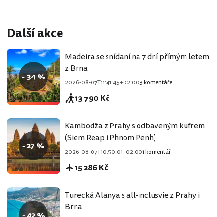
Další akce
Madeira se snídaní na 7 dní přímým letem
z Brna
- 34 %
2026-08-07T11:41:45+02:00
3 komentáře
13 790 Kč
Kambodža z Prahy s odbaveným kufrem
(Siem Reap i Phnom Penh)
- 27 %
2026-08-07T10:50:01+02:00
1 komentář
15 286 Kč
Turecká Alanya s all-inclusvie z Prahy i
Brna
- 42 %