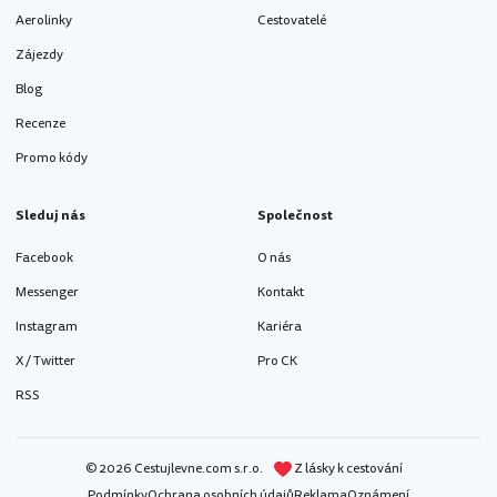
Aerolinky
Cestovatelé
Zájezdy
Blog
Recenze
Promo kódy
Sleduj nás
Společnost
Facebook
O nás
Messenger
Kontakt
Instagram
Kariéra
X / Twitter
Pro CK
RSS
© 2026 Cestujlevne.com s.r.o.
Z lásky k cestování
Podmínky
Ochrana osobních údajů
Reklama
Oznámení