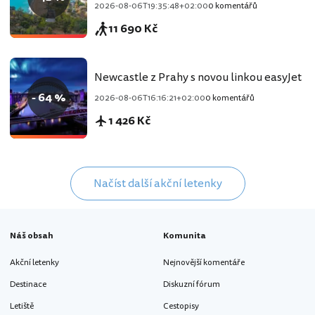
2026-08-06T19:35:48+02:00
0 komentářů
11 690 Kč
Newcastle z Prahy s novou linkou easyJet
- 64 %
2026-08-06T16:16:21+02:00
0 komentářů
1 426 Kč
Načíst další akční letenky
Náš obsah
Komunita
Akční letenky
Nejnovější komentáře
Destinace
Diskuzní fórum
Letiště
Cestopisy