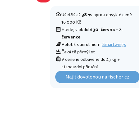
Ušetříš až
38 %
oproti obvyklé ceně
16 000 Kč
Hledej v období
30. června – 7.
července
Poletíš s aeroliniemi
Smartwings
Čeká tě přímý let
V ceně je odbavené do 23 kg +
standardní příruční
Najít dovolenou na fischer.cz