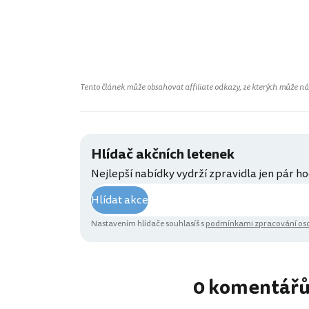
Tento článek může obsahovat affiliate odkazy, ze kterých může náš 
Hlídač akčních letenek
Nejlepší nabídky vydrží zpravidla jen pár ho
Hlídat akce
Nastavením hlídače souhlasíš s
podmínkami zpracování oso
0 komentář