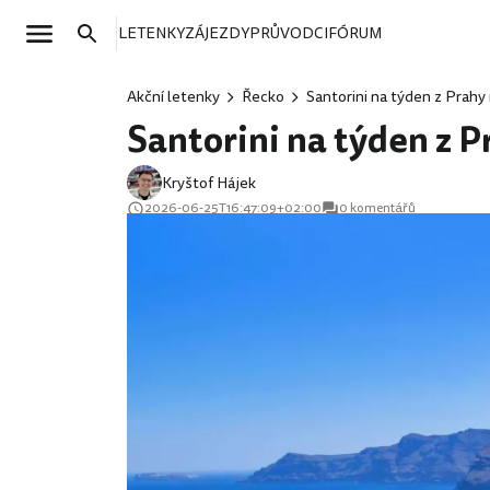
LETENKY
ZÁJEZDY
PRŮVODCI
FÓRUM
Akční letenky
Řecko
Santorini na týden z Prahy
Santorini na týden z P
Kryštof Hájek
2026-06-25T16:47:09+02:00
0 komentářů