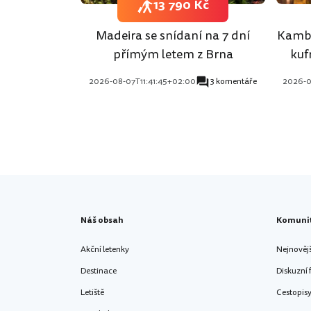
13 790 Kč
Madeira se snídaní na 7 dní
Kambo
přímým letem z Brna
kuf
2026-08-07T11:41:45+02:00
3 komentáře
2026-0
Náš obsah
Komuni
Akční letenky
Nejnověj
Destinace
Diskuzní
Letiště
Cestopis