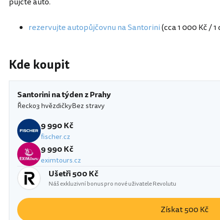
půjčte auto.
rezervujte autopůjčovnu na Santorini
(cca 1 000 Kč / 1
Kde koupit
Santorini na týden z Prahy
Řecko
3 hvězdičky
Bez stravy
9 990 Kč
fischer.cz
9 990 Kč
eximtours.cz
Ušetři 500 Kč
Náš exkluzivní bonus pro nové uživatele Revolutu
Získat 500 Kč