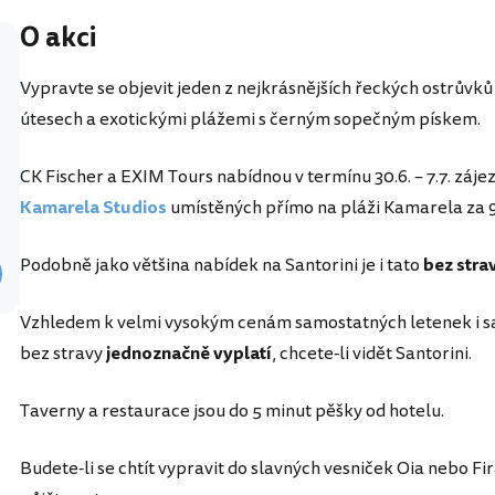
O akci
Vypravte se objevit jeden z nejkrásnějších řeckých ostrůvk
útesech a exotickými plážemi s černým sopečným pískem.
CK Fischer a EXIM Tours nabídnou v termínu 30.6. – 7.7. záje
Kamarela Studios
umístěných přímo na pláži Kamarela za 9
Podobně jako většina nabídek na Santorini je i tato
bez stra
Vzhledem k velmi vysokým cenám samostatných letenek i sa
bez stravy
jednoznačně vyplatí
, chcete-li vidět Santorini.
Taverny a restaurace jsou do 5 minut pěšky od hotelu.
Budete-li se chtít vypravit do slavných vesniček Oia nebo Fira