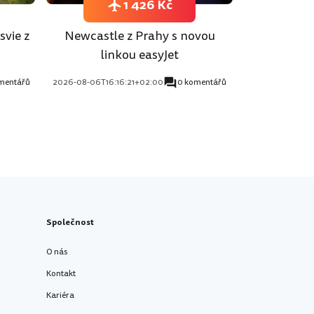
1 426 Kč
svie z
Newcastle z Prahy s novou
linkou easyJet
mentářů
2026-08-06T16:16:21+02:00
0 komentářů
Společnost
O nás
Kontakt
Kariéra