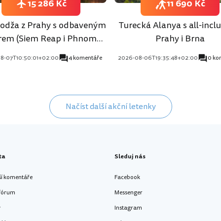
15 286 Kč
11 690 Kč
dža z Prahy s odbaveným
Turecká Alanya s all-inclu
rem (Siem Reap i Phnom
Prahy i Brna
Penh)
8-07T10:50:01+02:00
4 komentáře
2026-08-06T19:35:48+02:00
0 ko
Načíst další akční letenky
ta
Sleduj nás
ší komentáře
Facebook
 fórum
Messenger
y
Instagram