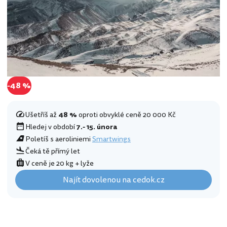
-48 %
Ušetříš až
48 %
oproti obvyklé ceně 20 000 Kč
Hledej v období
7.- 15. února
Poletíš s aeroliniemi
Smartwings
Čeká tě přímý let
V ceně je 20 kg + lyže
Najít dovolenou na cedok.cz