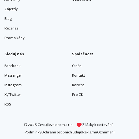
Zájezdy
Blog
Recenze
Promo kódy
Sleduj nás
Společnost
Facebook
O nás
Messenger
Kontakt
Instagram
Kariéra
X / Twitter
Pro CK
RSS
© 2026 Cestujlevne.com s.r.o.
Z lásky k cestování
Podmínky
Ochrana osobních údajů
Reklama
Oznámení