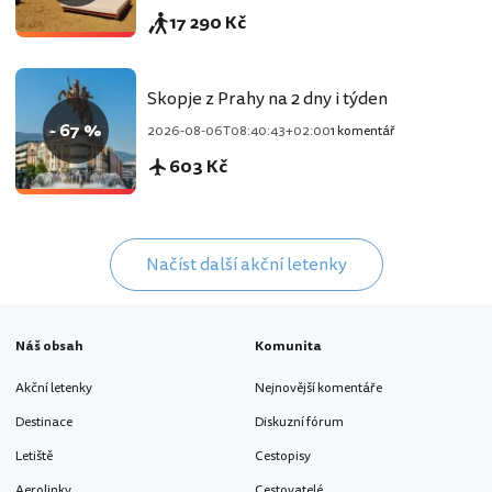
17 290 Kč
Skopje z Prahy na 2 dny i týden
- 67 %
2026-08-06T08:40:43+02:00
1 komentář
603 Kč
Načíst další akční letenky
Náš obsah
Komunita
Akční letenky
Nejnovější komentáře
Destinace
Diskuzní fórum
Letiště
Cestopisy
Aerolinky
Cestovatelé