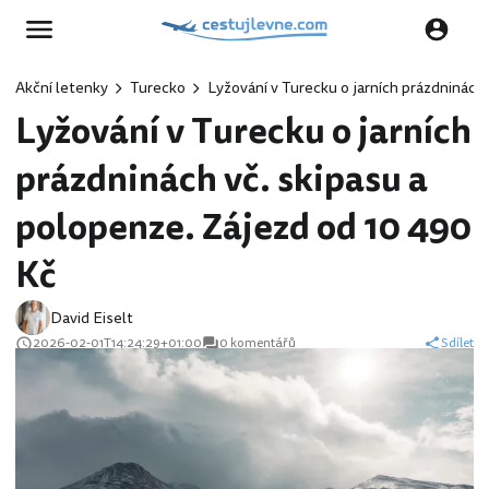
Akční letenky
Turecko
Lyžování v Turecku o jarních prázdninách
Lyžování v Turecku o jarních
prázdninách vč. skipasu a
polopenze. Zájezd od 10 490
Kč
David Eiselt
2026-02-01T14:24:29+01:00
0 komentářů
Sdílet