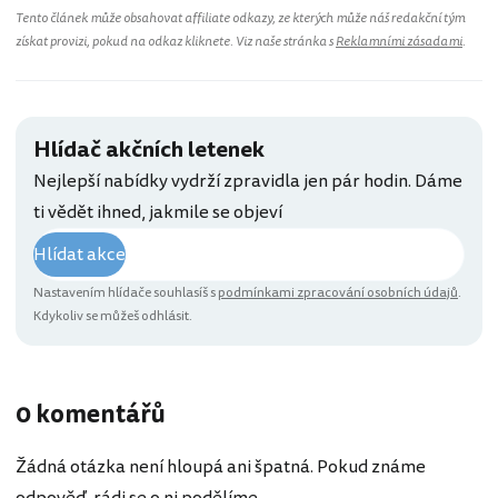
Tento článek může obsahovat affiliate odkazy, ze kterých může náš redakční tým
získat provizi, pokud na odkaz kliknete. Viz naše stránka s
Reklamními zásadami
.
Hlídač akčních letenek
Nejlepší nabídky vydrží zpravidla jen pár hodin. Dáme
ti vědět ihned, jakmile se objeví
Hlídat akce
Nastavením hlídače souhlasíš s
podmínkami zpracování osobních údajů
.
Kdykoliv se můžeš odhlásit.
0 komentářů
Žádná otázka není hloupá ani špatná. Pokud známe
odpověď, rádi se o ni podělíme.