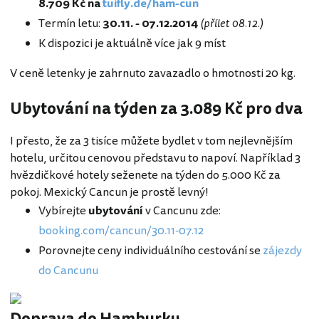
8.709 Kč na
tuifly.de/ham-cun
Termín letu:
30.11. - 07.12.2014
(přílet 08.12.)
K dispozici je aktuálně více jak 9 míst
V ceně letenky je zahrnuto zavazadlo o hmotnosti 20 kg.
Ubytování na týden za 3.089 Kč pro dva
I přesto, že za 3 tisíce můžete bydlet v tom nejlevnějším
hotelu, určitou cenovou představu to napoví. Například 3
hvězdičkové hotely seženete na týden do 5.000 Kč za
pokoj. Mexický Cancun je prostě levný!
Vybírejte
ubytování
v Cancunu zde:
booking.com/cancun/30.11-07.12
Porovnejte ceny individuálního cestování se
zájezdy
do Cancunu