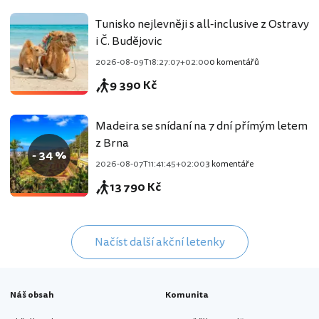
Tunisko nejlevněji s all-inclusive z Ostravy
i Č. Budějovic
2026-08-09T18:27:07+02:00
0 komentářů
9 390 Kč
Madeira se snídaní na 7 dní přímým letem
z Brna
- 34 %
2026-08-07T11:41:45+02:00
3 komentáře
13 790 Kč
Načíst další akční letenky
Náš obsah
Komunita