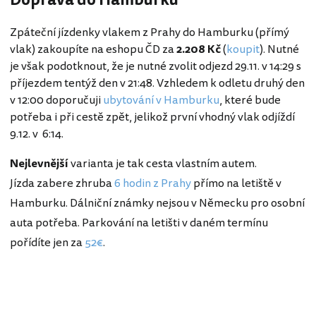
Doprava do Hamburku
Zpáteční jízdenky vlakem z Prahy do Hamburku (přímý
vlak) zakoupíte na eshopu ČD za
2.208 Kč
(
koupit
). Nutné
je však podotknout, že je nutné zvolit odjezd 29.11. v 14:29 s
příjezdem tentýž den v 21:48. Vzhledem k odletu druhý den
v 12:00 doporučuji
ubytování v Hamburku
, které bude
potřeba i při cestě zpět, jelikož první vhodný vlak odjíždí
9.12. v 6:14.
Nejlevnější
varianta je tak cesta vlastním autem.
Jízda zabere zhruba
6 hodin z Prahy
přímo na letiště v
Hamburku. Dálniční známky nejsou v Německu pro osobní
auta potřeba. Parkování na letišti v daném termínu
pořídíte jen za
52€
.