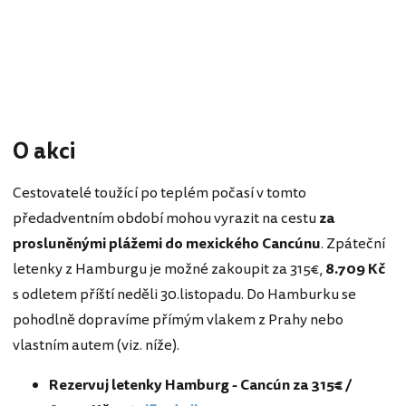
O akci
Cestovatelé toužící po teplém počasí v tomto
předadventním období mohou vyrazit na cestu
za
prosluněnými plážemi do mexického Cancúnu
. Zpáteční
letenky z Hamburgu je možné zakoupit za 315€,
8.709 Kč
s odletem příští neděli 30.listopadu. Do Hamburku se
pohodlně dopravíme přímým vlakem z Prahy nebo
vlastním autem (viz. níže).
Rezervuj letenky Hamburg - Cancún za 315€ /