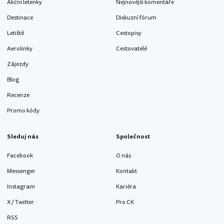
Akční letenky
Nejnovější komentáře
Destinace
Diskuzní fórum
Letiště
Cestopisy
Aerolinky
Cestovatelé
Zájezdy
Blog
Recenze
Promo kódy
Sleduj nás
Společnost
Facebook
O nás
Messenger
Kontakt
Instagram
Kariéra
X / Twitter
Pro CK
RSS