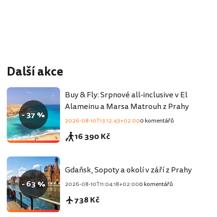
Další akce
Buy & Fly: Srpnové all-inclusive v El
Alameinu a Marsa Matrouh z Prahy
- 37 %
2026-08-10T13:12:43+02:00
0 komentářů
16 390 Kč
Gdaňsk, Sopoty a okolí v září z Prahy
- 63 %
2026-08-10T11:04:18+02:00
0 komentářů
738 Kč