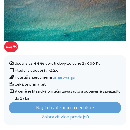
-44 %
Ušetříš až
44 %
oproti obvyklé ceně 23 000 Kč
Hledej v období
15.-22.5.
Poletíš s aeroliniemi
Smartwings
Čeká tě přímý let
V ceně je klasické příruční zavazadlo a odbavené zavazadlo
do 23 kg
Najít dovolenou na cedok.cz
Zobrazit více prodejců