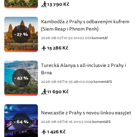
13 790 Kč
Kambodža z Prahy s odbaveným kufrem
(Siem Reap i Phnom Penh)
- 27 %
2026-08-07T10:50:01+02:00
1 komentář
15 286 Kč
Turecká Alanya s all-inclusvie z Prahy i
Brna
- 42 %
2026-08-06T19:35:48+02:00
0 komentářů
11 690 Kč
Newcastle z Prahy s novou linkou easyJet
- 64 %
2026-08-06T16:16:21+02:00
0 komentářů
1 426 Kč