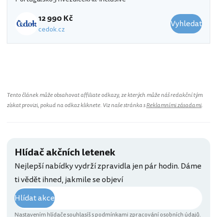
12 990 Kč
Vyhledat
cedok.cz
Tento článek může obsahovat affiliate odkazy, ze kterých může náš redakční tým
získat provizi, pokud na odkaz kliknete. Viz naše stránka s
Reklamními zásadami
.
Hlídač akčních letenek
Nejlepší nabídky vydrží zpravidla jen pár hodin. Dáme
ti vědět ihned, jakmile se objeví
Hlídat akce
Nastavením hlídače souhlasíš s
podmínkami zpracování osobních údajů
.