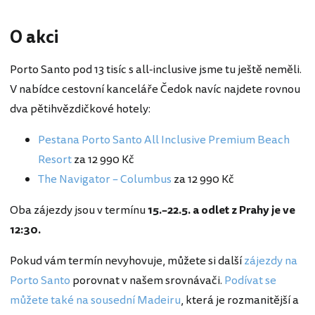
O akci
Porto Santo pod 13 tisíc s all-inclusive jsme tu ještě neměli.
V nabídce cestovní kanceláře Čedok navíc najdete rovnou
dva pětihvězdičkové hotely:
Pestana Porto Santo All Inclusive Premium Beach
Resort
za 12 990 Kč
The Navigator – Columbus
za 12 990 Kč
Oba zájezdy jsou v termínu
15.–22.5. a odlet z Prahy je ve
12:30.
Pokud vám termín nevyhovuje, můžete si další
zájezdy na
Porto Santo
porovnat v našem srovnávači.
Podívat se
můžete také na sousední Madeiru
, která je rozmanitější a