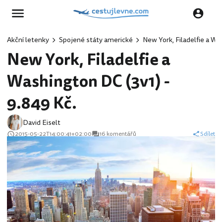
Akční letenky
Spojené státy americké
New York, Filadelfie a Wa
New York, Filadelfie a
Washington DC (3v1) -
9.849 Kč.
David Eiselt
2015-05-22T14:00:41+02:00
16 komentářů
Sdílet