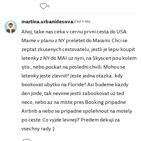
0
martina.urbanidesova
před 11 lety
Ahoj, take nas ceka v cernu prvni cesta do USA.
Mame v planu z NY preletet do Maiami. Chci se
zeptat zkusenych cestovatelu, jestli je lepsi koupit
letenky z NY do MAI uz nyni, na Skyscen jsou kolem
5tis., nebo pockat na posledni chvili. Mohou se
letenky jeste zlevnit? Jeste jedna otazka...kdy
bookovat ubytko na Floride? Asi budeme kazdy
den jinde, tak nevime jestli zabookovat uz ted
neco, nebo az na miste pres Booking pripadne
Airbnb a nebo se pripadne spolehnout na motely
po ceste. Co vyjde levneji? Predem dekuji za
vsechny rady :)