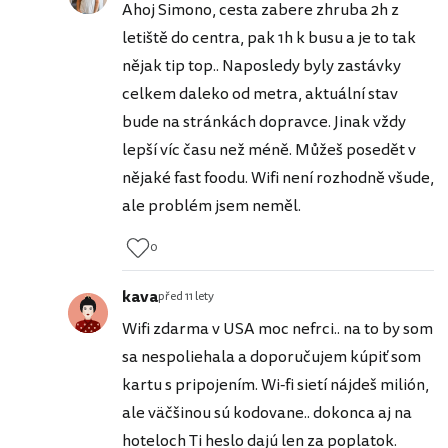
Ahoj Simono, cesta zabere zhruba 2h z
letiště do centra, pak 1h k busu a je to tak
nějak tip top.. Naposledy byly zastávky
celkem daleko od metra, aktuální stav
bude na stránkách dopravce. Jinak vždy
lepší víc času než méně. Můžeš posedět v
nějaké fast foodu. Wifi není rozhodně všude,
ale problém jsem neměl.
0
kava
před 11 lety
Wifi zdarma v USA moc nefrci.. na to by som
sa nespoliehala a doporučujem kúpiť som
kartu s pripojením. Wi-fi sietí nájdeš milión,
ale väčšinou sú kodovane.. dokonca aj na
hoteloch Ti heslo dajú len za poplatok.