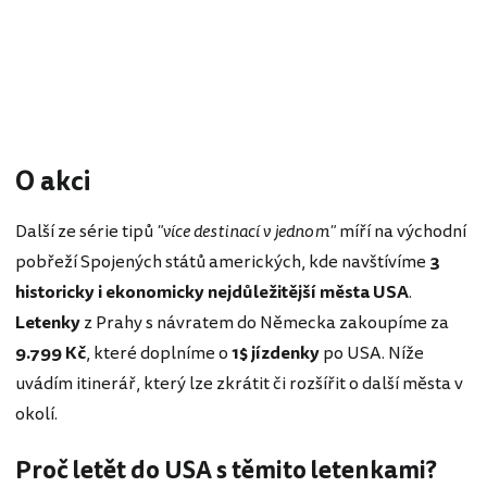
O akci
Další ze série tipů
"více destinací v jednom"
míří na východní
pobřeží Spojených států amerických, kde navštívíme
3
historicky i ekonomicky nejdůležitější města USA
.
Letenky
z Prahy s návratem do Německa zakoupíme za
9.799 Kč
, které doplníme o
1$ jízdenky
po USA. Níže
uvádím itinerář, který lze zkrátit či rozšířit o další města v
okolí.
Proč letět do USA s těmito letenkami?