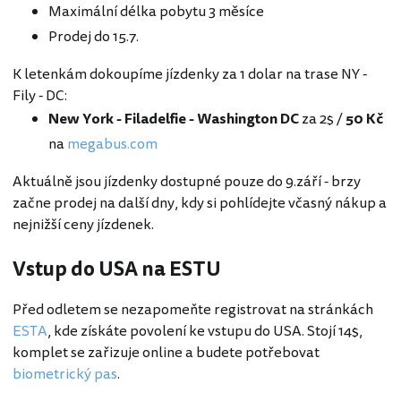
Maximální délka pobytu 3 měsíce
Prodej do 15.7.
K letenkám dokoupíme jízdenky za 1 dolar na trase NY -
Fily - DC:
New York - Filadelfie - Washington DC
za 2$ /
50 Kč
na
megabus.com
Aktuálně jsou jízdenky dostupné pouze do 9.září - brzy
začne prodej na další dny, kdy si pohlídejte včasný nákup a
nejnižší ceny jízdenek.
Vstup do USA na ESTU
Před odletem se nezapomeňte registrovat na stránkách
ESTA
, kde získáte povolení ke vstupu do USA. Stojí 14$,
komplet se zařizuje online a budete potřebovat
biometrický pas
.