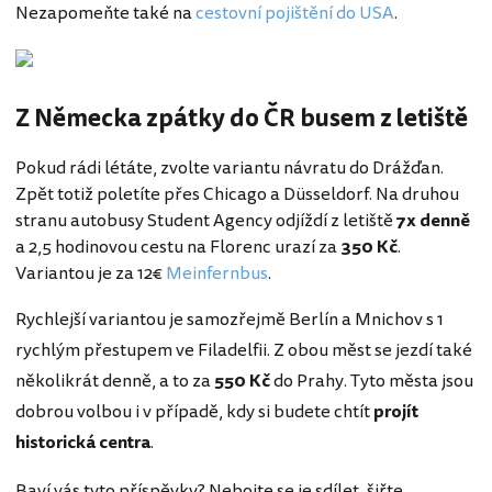
Nezapomeňte také na
cestovní pojištění do USA
.
Z Německa zpátky do ČR busem z letiště
Pokud rádi létáte, zvolte variantu návratu do Drážďan.
Zpět totiž poletíte přes Chicago a Düsseldorf. Na druhou
stranu autobusy Student Agency odjíždí z letiště
7x denně
a 2,5 hodinovou cestu na Florenc urazí za
350 Kč
.
Variantou je za 12€
Meinfernbus
.
Rychlejší variantou je samozřejmě Berlín a Mnichov s 1
rychlým přestupem ve Filadelfii. Z obou měst se jezdí také
několikrát denně, a to za
550 Kč
do Prahy. Tyto města jsou
dobrou volbou i v případě, kdy si budete chtít
projít
historická centra
.
Baví vás tyto příspěvky? Nebojte se je sdílet, šiřte