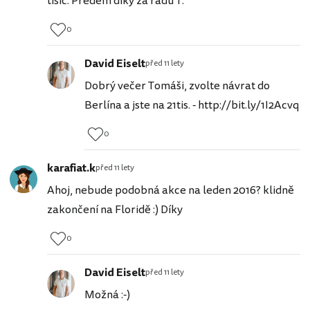
tisíc. Předem díky za radu T.
0
David Eiselt
před 11 lety
Dobrý večer Tomáši, zvolte návrat do
Berlína a jste na 21tis. - http://bit.ly/1I2Acvq
0
karafiat.k
před 11 lety
Ahoj, nebude podobná akce na leden 2016? klidně
zakončení na Floridě :) Díky
0
David Eiselt
před 11 lety
Možná :-)