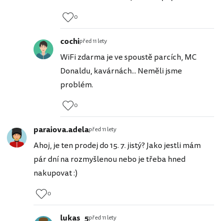
0
cochi
před 11 lety
WiFi zdarma je ve spoustě parcích, MC
Donaldu, kavárnách... Neměli jsme
problém.
0
paraiova.adela
před 11 lety
Ahoj, je ten prodej do 15. 7. jistý? Jako jestli mám
pár dní na rozmyšlenou nebo je třeba hned
nakupovat :)
0
lukas_5
před 11 lety