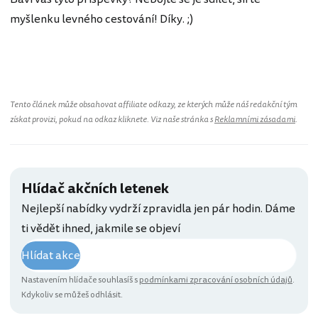
myšlenku levného cestování! Díky. ;)
Spojené státy americké
Tento článek může obsahovat affiliate odkazy, ze kterých může náš redakční tým
získat provizi, pokud na odkaz kliknete. Viz naše stránka s
Reklamními zásadami
.
Hlídač akčních letenek
Nejlepší nabídky vydrží zpravidla jen pár hodin. Dáme
ti vědět ihned, jakmile se objeví
Hlídat akce
Nastavením hlídače souhlasíš s
podmínkami zpracování osobních údajů
.
Kdykoliv se můžeš odhlásit.