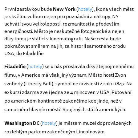
První zastávkou bude
New York
(
hotely
), ikona všech měst
je skvělou volbou nejen pro poznávání a nákupy. NY
uchvátí svou velkolepostí, rozmanitostí a především
energičností. Město je neskutečně fotogenické a nejen
díky tomu je stálicí v kinematografii. Naše cesta bude
pokračovat směrem na jih, za historií samotného zrodu
USA, do Filadelfie.
Filadelfie
(
hotely
) se u nás proslavila díky stejnojmennému
filmu, v Americe má však jiný význam. Město hostí Zvon
svobody (Liberty Bell), symbol nezávislosti z roku 1847. Na
exkurzi zdarma zve i jedna ze 4 mincoven v USA. Putování
po americkém kontinentě zakončíme kde jinde, než v
samotném hlavním městě Spojených států amerických.
Washington DC
(
hotely
)
je městem muzeí doprovázených
rozlehlým parkem zakončeným Lincolnovým