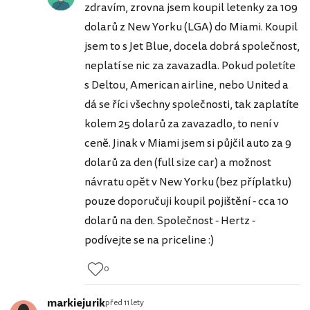
zdravím, zrovna jsem koupil letenky za 109
dolarů z New Yorku (LGA) do Miami. Koupil
jsem to s Jet Blue, docela dobrá společnost,
neplatí se nic za zavazadla. Pokud poletíte
s Deltou, American airline, nebo United a
dá se říci všechny společnosti, tak zaplatíte
kolem 25 dolarů za zavazadlo, to není v
ceně. Jinak v Miami jsem si půjčil auto za 9
dolarů za den (full size car) a možnost
návratu opět v New Yorku (bez příplatku)
pouze doporučuji koupil pojištění - cca 10
dolarů na den. Společnost - Hertz -
podívejte se na priceline :)
0
markiejurik
před 11 lety