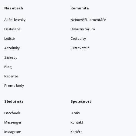
Náš obsah
Komunita
Akční letenky
Nejnovější komentáře
Destinace
Diskuzní fórum
Letiště
Cestopisy
Aerolinky
Cestovatelé
Zájezdy
Blog
Recenze
Promo kódy
Sleduj nás
Společnost
Facebook
O nás
Messenger
Kontakt
Instagram
Kariéra