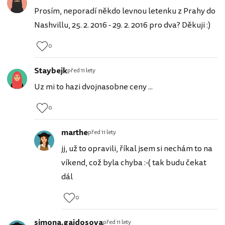
Prosím, neporadí někdo levnou letenku z Prahy do
Nashvillu, 25. 2. 2016 - 29. 2. 2016 pro dva? Děkuji :)
0
Staybejk
před 11 lety
Uz mi to hazi dvojnasobne ceny ...
0
marthe
před 11 lety
jj, už to opravili, říkal jsem si nechám to na
víkend, což byla chyba :-( tak budu čekat
dál
0
simona.gajdosova
před 11 lety