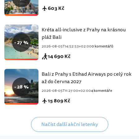
603 Kč
Kréta all-inclusive z Prahy na krásnou
pláž Bali
- 27 %
2026-08-05T14:52:53+02:00
0 komentářů
14 690 Kč
Bali z Prahy s Etihad Airways po celý rok
až do června 2027
- 28 %
2026-08-05T11:27:00+02:00
4 komentáře
15 809 Kč
Načíst další akční letenky