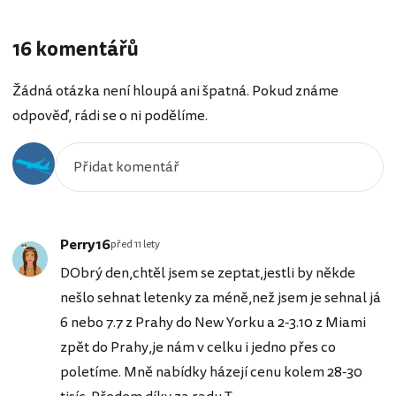
16 komentářů
Žádná otázka není hloupá ani špatná. Pokud známe
odpověď, rádi se o ni podělíme.
Perry16
před 11 lety
DObrý den,chtěl jsem se zeptat,jestli by někde
nešlo sehnat letenky za méně,než jsem je sehnal já
6 nebo 7.7 z Prahy do New Yorku a 2-3.10 z Miami
zpět do Prahy,je nám v celku i jedno přes co
poletíme. Mně nabídky házejí cenu kolem 28-30