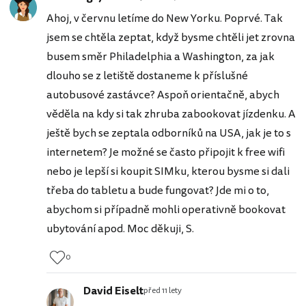
Ahoj, v červnu letíme do New Yorku. Poprvé. Tak
jsem se chtěla zeptat, když bysme chtěli jet zrovna
busem směr Philadelphia a Washington, za jak
dlouho se z letiště dostaneme k příslušné
autobusové zastávce? Aspoň orientačně, abych
věděla na kdy si tak zhruba zabookovat jízdenku. A
ještě bych se zeptala odborníků na USA, jak je to s
internetem? Je možné se často připojit k free wifi
nebo je lepší si koupit SIMku, kterou bysme si dali
třeba do tabletu a bude fungovat? Jde mi o to,
abychom si případně mohli operativně bookovat
ubytování apod. Moc děkuji, S.
0
David Eiselt
před 11 lety