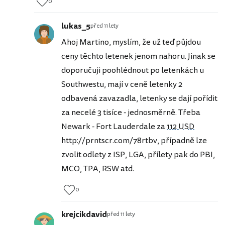
0
lukas_5
před 11 lety
Ahoj Martino, myslím, že už teď půjdou
ceny těchto letenek jenom nahoru. Jinak se
doporučuji poohlédnout po letenkách u
Southwestu, mají v ceně letenky 2
odbavená zavazadla, letenky se dají pořídit
za necelé 3 tisíce - jednosměrně. Třeba
Newark - Fort Lauderdale za
112 USD
http://prntscr.com/78rtbv, případně lze
zvolit odlety z ISP, LGA, přílety pak do PBI,
MCO, TPA, RSW atd.
0
krejcikdavid
před 11 lety