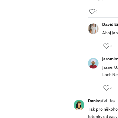
0
David Ei
Ahoj Jar
0
jaromir
Jasně. U
Loch Nes
0
Danke
před 11 lety
Tak pro někoho,
letenky od easy