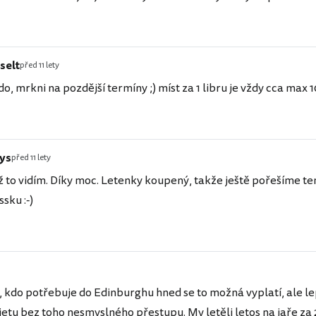
selt
před 11 lety
do, mrkni na pozdější termíny ;) míst za 1 libru je vždy cca max 1
rys
před 11 lety
ž to vidím. Díky moc. Letenky koupený, takže ještě pořešíme te
sku :-)
 kdo potřebuje do Edinburghu hned se to možná vyplatí, ale lep
jetu bez toho nesmyslného přestupu. My letěli letos na jaře za