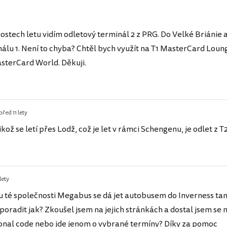
ostech letu vidím odletový terminál 2 z PRG. Do Velké Briánie a
inálu 1. Není to chyba? Chtěl bych využít na T1 MasterCard Lou
asterCard World. Děkuji.
před 11 lety
ikož se letí přes Lodž, což je let v rámci Schengenu, je odlet z T2
lety
e u té společnosti Megabus se dá jet autobusem do Inverness tam
radit jak? Zkoušel jsem na jejich stránkách a dostal jsem se na
onal code nebo jde jenom o vybrané termíny? Díky za pomoc