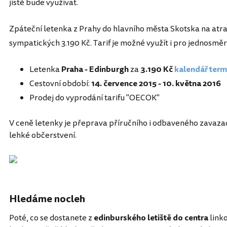
jistě bude využívat.
Zpáteční letenka z Prahy do hlavního města Skotska na atrak
sympatických 3.190 Kč. Tarif je možné využít i pro jednosměr
Letenka
Praha - Edinburgh
za
3.190 Kč
kalendář term
Cestovní období:
14. července 2015 - 10. května 2016
Prodej do vyprodání tarifu "OECOK"
V ceně letenky je přeprava příručního i odbaveného zavazad
lehké občerstvení.
Hledáme nocleh
Poté, co se dostanete z
edinburského letiště do centra
linko