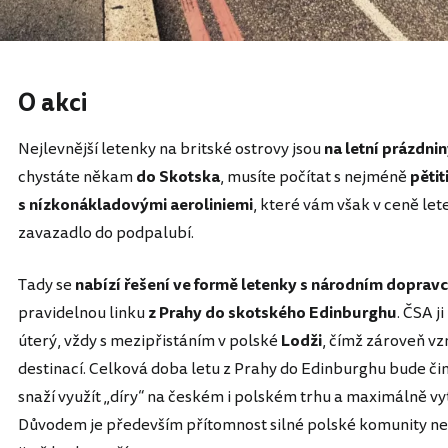
O akci
Nejlevnější letenky na britské ostrovy jsou
na letní prázdni
chystáte někam
do Skotska
, musíte počítat s nejméně
pětit
s nízkonákladovými aeroliniemi
, které vám však v ceně le
zavazadlo do podpalubí.
Tady se
nabízí řešení ve formě letenky s národním doprav
pravidelnou linku
z Prahy do skotského Edinburghu
. ČSA j
úterý, vždy s mezipřistáním v polské
Lodži
, čímž zároveň vz
destinací. Celková doba letu z Prahy do Edinburghu bude čini
snaží využít „díry“ na českém i polském trhu a maximálně vytě
Důvodem je především přítomnost silné polské komunity neje