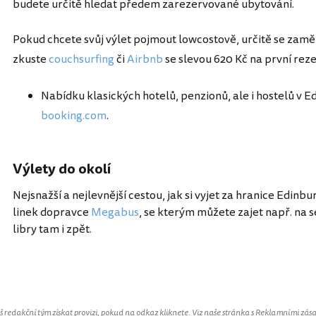
budete určitě hledat předem zarezervované ubytování.
Pokud chcete svůj výlet pojmout lowcostově, určitě se zam
zkuste
couchsurfing
či
Airbnb
se slevou 620 Kč na první reze
Nabídku klasických hotelů, penzionů, ale i hostelů v
booking.com
.
Výlety do okolí
Nejsnažší a nejlevnější cestou, jak si vyjet za hranice Edin
linek dopravce
Megabus
, se kterým můžete zajet např. na 
libry tam i zpět.
Spojené království
redakční tým získat provizi, pokud na odkaz kliknete. Viz naše stránka s
Reklamními zás