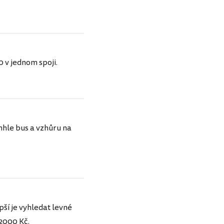
0 v jednom spoji.
nhle bus a vzhůru na
ší je vyhledat levné
 2000 Kč.