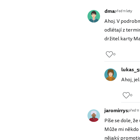
dma
před 11 lety
Ahoj. V podrobn
odlétají z term
držitel karty M
0
lukas_5
Ahoj, jel
0
jaromirrys
před 11 
Píše se dole, ž
Může mi někdo po
nějaký promoti