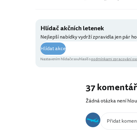
Hlídač akčních letenek
Nejlepší nabídky vydrží zpravidla jen pár ho
Hlídat akce
Nastavením hlídače souhlasíš s
podmínkami zpracování oso
37 komentá
Žádná otázka není hlou