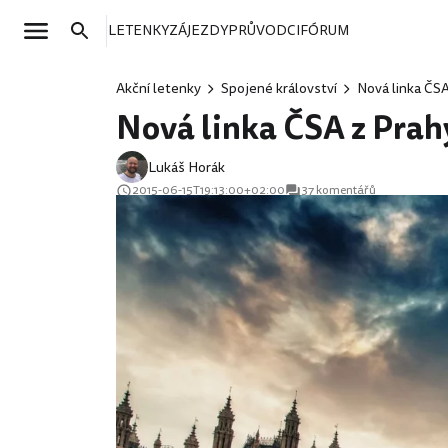
LETENKY
ZÁJEZDY
PRŮVODCI
FÓRUM
Akční letenky
Spojené království
Nová linka ČSA
Nová linka ČSA z Prah
Lukáš Horák
2015-06-15T19:13:00+02:00
37 komentářů