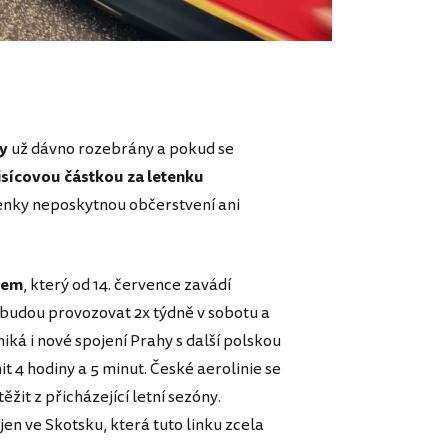
ny
už dávno rozebrány a pokud se
isícovou částkou za letenku
tenky neposkytnou občerstvení ani
cem
, který od 14. července zavádí
i budou provozovat 2x týdně v sobotu a
niká i nové spojení Prahy s další polskou
t 4 hodiny a 5 minut. České aerolinie se
žit z přicházející letní sezóny.
n ve Skotsku, která tuto linku zcela