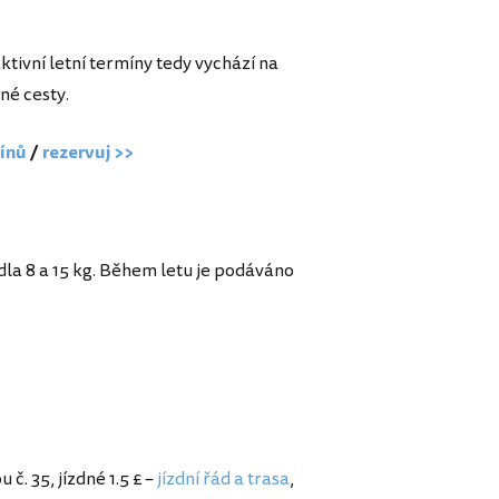
tivní letní termíny tedy vychází na
né cesty.
ínů
/
rezervuj >>
la 8 a 15 kg. Během letu je podáváno
u č. 35, jízdné 1.5 £ –
jízdní řád a trasa
,