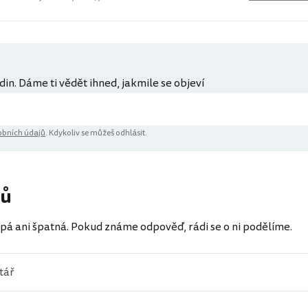
din. Dáme ti vědět ihned, jakmile se objeví
bních údajů
. Kdykoliv se můžeš odhlásit.
řů
pá ani špatná. Pokud známe odpověď, rádi se o ni podělíme.