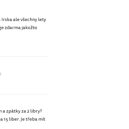
 Irska ale všechny lety
nge zdarma jakožto
.
 a zpátky za 2 libry?
 15 liber. Je třeba mít