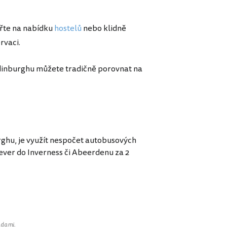
ěřte na nabídku
hostelů
nebo klidně
rvaci.
 Edinburghu můžete tradičně porovnat na
burghu, je využít nespočet autobusových
sever do Inverness či Abeerdenu za 2
adami
.