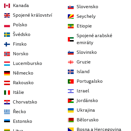
Kanada
Slovensko
Spojené království
Seychely
Polsko
Etiopie
Švédsko
Spojené arabské
emiráty
Finsko
Slovinsko
Norsko
Gruzie
Lucembursko
Island
Německo
Portugalsko
Rakousko
Izrael
Itálie
Jordánsko
Chorvatsko
Ukrajina
Řecko
Bělorusko
Estonsko
Bosna a Hercegovina