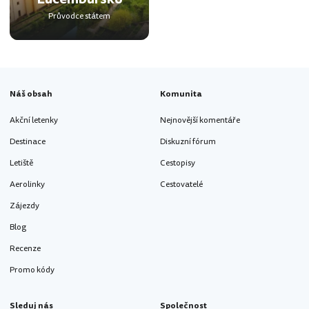
Průvodce státem
Náš obsah
Komunita
Akční letenky
Nejnovější komentáře
Destinace
Diskuzní fórum
Letiště
Cestopisy
Aerolinky
Cestovatelé
Zájezdy
Blog
Recenze
Promo kódy
Sleduj nás
Společnost