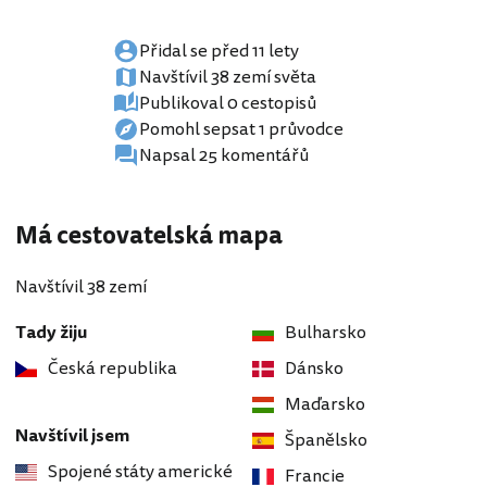
Přidal se před 11 lety
Navštívil 38 zemí světa
Publikoval 0 cestopisů
Pomohl sepsat 1 průvodce
Napsal 25 komentářů
Má cestovatelská mapa
Navštívil 38 zemí
Tady žiju
Bulharsko
Česká republika
Dánsko
Maďarsko
Navštívil jsem
Španělsko
Spojené státy americké
Francie