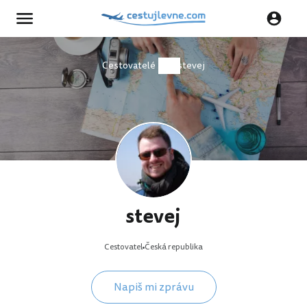
Cestovatelé
stevej
stevej
Cestovatel
Česká republika
Napiš mi zprávu