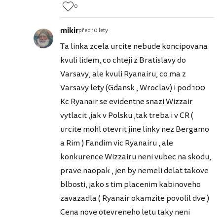
0
mikir
před 10 lety
Ta linka zcela urcite nebude koncipovana
kvuli lidem, co chteji z Bratislavy do
Varsavy, ale kvuli Ryanairu, co ma z
Varsavy lety (Gdansk , Wroclav) i pod 100
Kc Ryanair se evidentne snazi Wizzair
vytlacit ,jak v Polsku ,tak treba i v CR (
urcite mohl otevrit jine linky nez Bergamo
a Rim ) Fandim vic Ryanairu , ale
konkurence Wizzairu neni vubec na skodu,
prave naopak , jen by nemeli delat takove
blbosti, jako s tim placenim kabinoveho
zavazadla ( Ryanair okamzite povolil dve )
Cena nove otevreneho letu taky neni