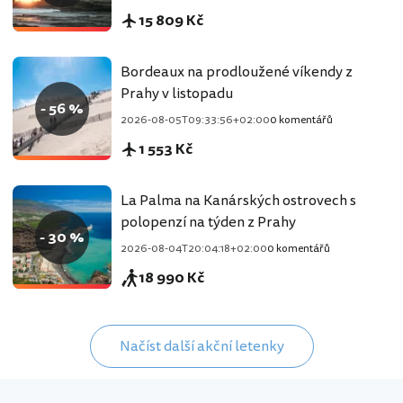
15 809 Kč
Bordeaux na prodloužené víkendy z
Prahy v listopadu
- 56 %
2026-08-05T09:33:56+02:00
0 komentářů
1 553 Kč
La Palma na Kanárských ostrovech s
polopenzí na týden z Prahy
- 30 %
2026-08-04T20:04:18+02:00
0 komentářů
18 990 Kč
Načíst další akční letenky