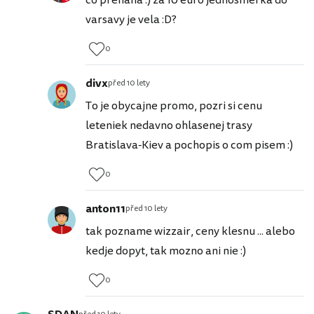
co prehana :) za 10 euro jednosmerka do
varsavy je vela :D?
0
divx
před 10 lety
To je obycajne promo, pozri si cenu
leteniek nedavno ohlasenej trasy
Bratislava-Kiev a pochopis o com pisem :)
0
anton11
před 10 lety
tak pozname wizzair, ceny klesnu ... alebo
kedje dopyt, tak mozno ani nie :)
0