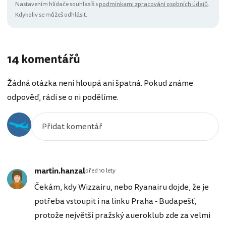
Nastavením hlídače souhlasíš s
podmínkami zpracování osobních údajů
.
Kdykoliv se můžeš odhlásit.
14 komentářů
Žádná otázka není hloupá ani špatná. Pokud známe
odpověď, rádi se o ni podělíme.
martin.hanzal
před 10 lety
Čekám, kdy Wizzairu, nebo Ryanairu dojde, že je
potřeba vstoupit i na linku Praha - Budapešť,
protože největší pražský aueroklub zde za velmi