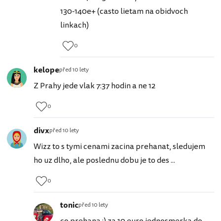
130-140e+ (casto lietam na obidvoch
linkach)
0
kelope
před 10 lety
Z Prahy jede vlak 7:37 hodin a ne 12
0
divx
před 10 lety
Wizz to s tymi cenami zacina prehanat, sledujem
ho uz dlho, ale poslednu dobu je to des ...
0
tonic
před 10 lety