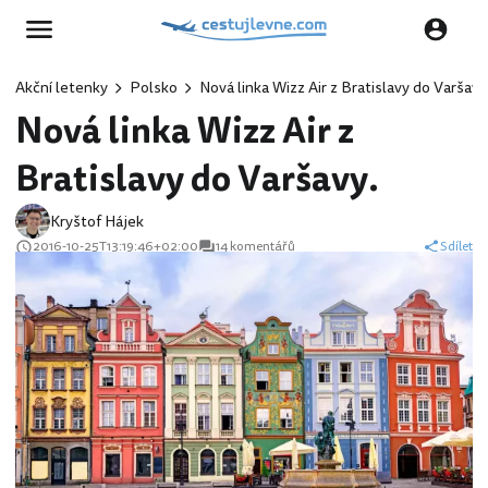
Akční letenky
Polsko
Nová linka Wizz Air z Bratislavy do Varšavy
Nová linka Wizz Air z
Bratislavy do Varšavy.
Kryštof Hájek
2016-10-25T13:19:46+02:00
14 komentářů
Sdílet