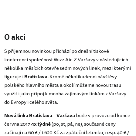
O akci
S příjemnou novinkou přichází po dnešní tiskové
konferenci společnost Wizz Air. Z Varšavy v následujících
několika měsících otevře sedm nových linek, mezi kterými
figuruje i
Bratislava.
Kromě několikadenní návštěvy
polského hlavního města a okolí můžeme novou trasu
využít i jako přípoj k mnoha zajímavým linkám z Varšavy
do Evropy i celého světa.
Nová linka Bratislava – Varšava
bude v provozu od konce
června 2017
4x týdně
(po, st, pá, ne), současné ceny
začínají na 60 € / 1.620 Kč za zpáteční letenku, resp. 40 € /