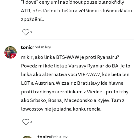
"lidové" ceny umí nabídnout pouze blanokřídlý
ATR, přestárlou letušku a většinou i slušnou dávku
zpoždění...
0
tonic
před 10 lety
mikir, ako linka BTS-WAW je proti Ryanairu?
Povedz mi kde lieta z Varsavy Ryaniar do BA. Je to
linka ako alternativa voci VIE-WAW, kde lieta len
LOT a Austrian. Wizzair z Bratislavy ide hlavne
proti tradicnym aerolinkam z Viedne - preto trhy
ako Srbsko, Bosna, Macedonsko a Kyjev. Tam z
lowcostov nie je ziadna konkurencia.
0
tonic
před 10 lety