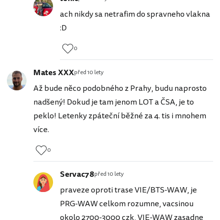
ach nikdy sa netrafim do spravneho vlakna
:D
0
Mates XXX
před 10 lety
Až bude něco podobného z Prahy, budu naprosto
nadšený! Dokud je tam jenom LOT a ČSA, je to
peklo! Letenky zpáteční běžné za 4. tis i mnohem
více.
0
Servac78
před 10 lety
praveze oproti trase VIE/BTS-WAW, je
PRG-WAW celkom rozumne, vacsinou
okolo 2700-3000 czk, VIE-WAW zasadne