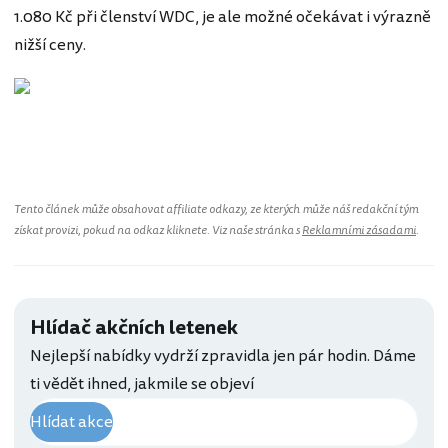
1.080 Kč při členství WDC, je ale možné očekávat i výrazně
nižší ceny.
Polsko
Tento článek může obsahovat affiliate odkazy, ze kterých může náš redakční tým
získat provizi, pokud na odkaz kliknete. Viz naše stránka s
Reklamními zásadami
.
Hlídač akčních letenek
Nejlepší nabídky vydrží zpravidla jen pár hodin. Dáme
ti vědět ihned, jakmile se objeví
Hlídat akce