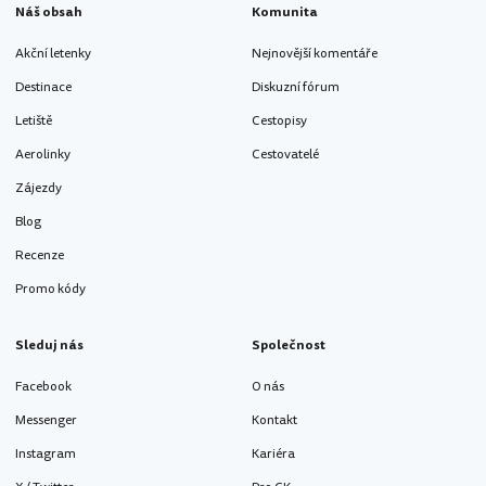
Náš obsah
Komunita
Akční letenky
Nejnovější komentáře
Destinace
Diskuzní fórum
Letiště
Cestopisy
Aerolinky
Cestovatelé
Zájezdy
Blog
Recenze
Promo kódy
Sleduj nás
Společnost
Facebook
O nás
Messenger
Kontakt
Instagram
Kariéra