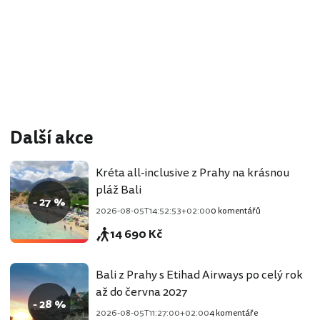
Další akce
Kréta all-inclusive z Prahy na krásnou
pláž Bali
- 27 %
2026-08-05T14:52:53+02:00
0 komentářů
14 690 Kč
Bali z Prahy s Etihad Airways po celý rok
až do června 2027
- 28 %
2026-08-05T11:27:00+02:00
4 komentáře