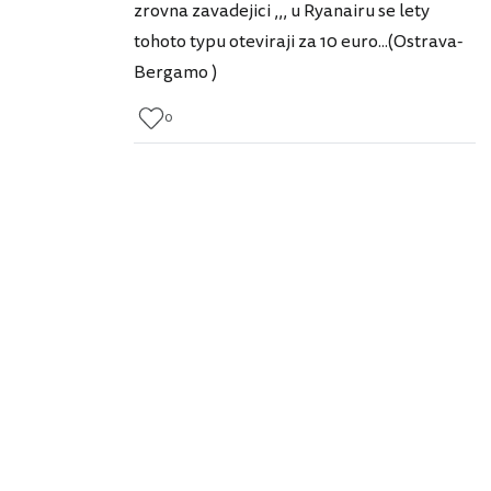
zrovna zavadejici ,,, u Ryanairu se lety
tohoto typu oteviraji za 10 euro...(Ostrava-
Bergamo )
0