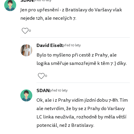
SDAN
před 10 lety
Jen pro upřesnění - z Bratislavy do Varšavy vlak
nejede 12h, ale necelých 7.
0
David Eiselt
před 10 lety
Bylo to myšleno při cestě z Prahy, ale
logika směřuje samozřejmě k těm 7 :) díky.
0
SDAN
před 10 lety
Ok, ale i z Prahy vidím jízdní dobu 7-8h. Tím
ale netvrdím, že by se z Prahy do Varšavy
LC linka neuživila, rozhodně by měla větší
potenciál, než z Bratislavy.