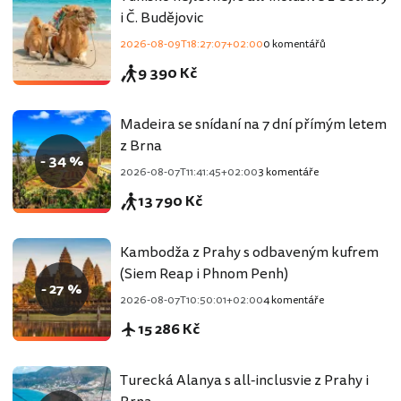
i Č. Budějovic
2026-08-09T18:27:07+02:00
0 komentářů
9 390 Kč
Madeira se snídaní na 7 dní přímým letem
z Brna
- 34 %
2026-08-07T11:41:45+02:00
3 komentáře
13 790 Kč
Kambodža z Prahy s odbaveným kufrem
(Siem Reap i Phnom Penh)
- 27 %
2026-08-07T10:50:01+02:00
4 komentáře
15 286 Kč
Turecká Alanya s all-inclusvie z Prahy i