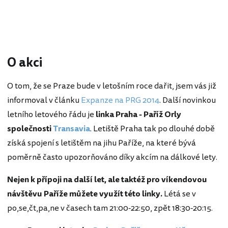
O akci
O tom, že se Praze bude v letošním roce dařit, jsem vás již
informoval v článku
Expanze na PRG 2014
. Další novinkou
letního letového řádu je
linka Praha - Paříž Orly
společnosti
Transavia
. Letiště Praha tak po dlouhé době
získá spojení s letištěm na jihu Paříže, na které bývá
poměrně často upozorňováno díky akcím na dálkové lety.
Nejen k přípoji na další let, ale taktéž pro víkendovou
návštěvu Paříže můžete využít této linky.
Létá se v
po,se,čt,pa,ne v časech tam 21:00-22:50, zpět 18:30-20:15.