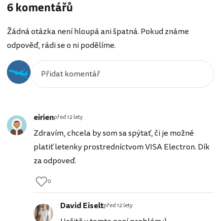
6 komentářů
Žádná otázka není hloupá ani špatná. Pokud známe
odpověď, rádi se o ni podělíme.
eirien
před 12 lety
Zdravím, chcela by som sa spýtať, či je možné
platiť letenky prostredníctvom VISA Electron. Dík
za odpoveď.
0
David Eiselt
před 12 lety