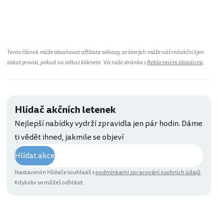
Tento článek může obsahovat affiliate odkazy, ze kterých může náš redakční tým
získat provizi, pokud na odkaz kliknete. Viz naše stránka s
Reklamními zásadami
.
Hlídač akčních letenek
Nejlepší nabídky vydrží zpravidla jen pár hodin. Dáme
ti vědět ihned, jakmile se objeví
Hlídat akce
Nastavením hlídače souhlasíš s
podmínkami zpracování osobních údajů
.
Kdykoliv se můžeš odhlásit.