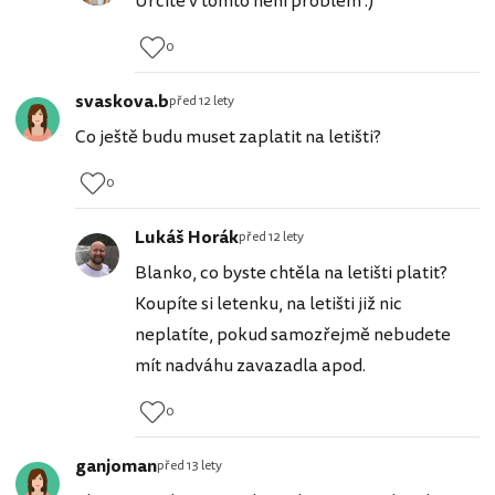
Určitě v tomto není problém :)
0
svaskova.b
před 12 lety
Co ještě budu muset zaplatit na letišti?
0
Lukáš Horák
před 12 lety
Blanko, co byste chtěla na letišti platit?
Koupíte si letenku, na letišti již nic
neplatíte, pokud samozřejmě nebudete
mít nadváhu zavazadla apod.
0
ganjoman
před 13 lety