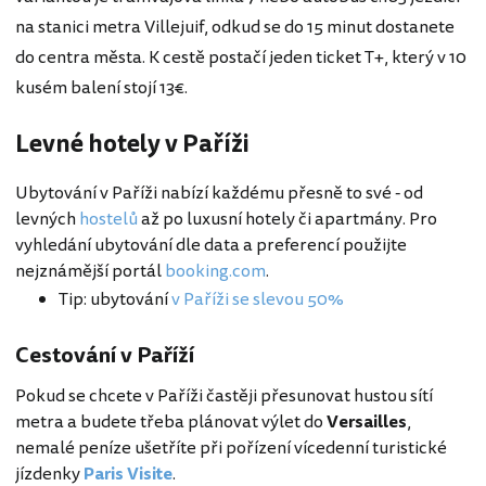
na stanici metra Villejuif, odkud se do 15 minut dostanete
do centra města. K cestě postačí jeden ticket T+, který v 10
kusém balení stojí 13€.
Levné hotely v Paříži
Ubytování v Paříži nabízí každému přesně to své - od
levných
hostelů
až po luxusní hotely či apartmány. Pro
vyhledání ubytování dle data a preferencí použijte
nejznámější portál
booking.com
.
Tip: ubytování
v Paříži se slevou 50%
Cestování v Paříží
Pokud se chcete v Paříži častěji přesunovat hustou sítí
metra a budete třeba plánovat výlet do
Versailles
,
nemalé peníze ušetříte při pořízení vícedenní turistické
jízdenky
Paris Visite
.