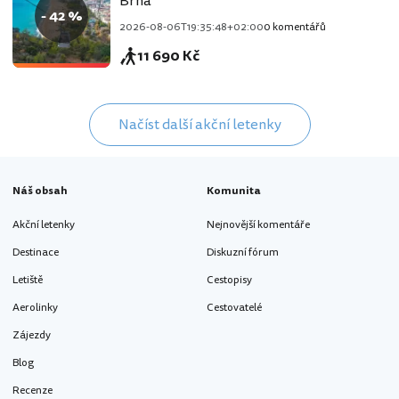
Brna
- 42 %
2026-08-06T19:35:48+02:00
0 komentářů
11 690 Kč
Načíst další akční letenky
Náš obsah
Komunita
Akční letenky
Nejnovější komentáře
Destinace
Diskuzní fórum
Letiště
Cestopisy
Aerolinky
Cestovatelé
Zájezdy
Blog
Recenze