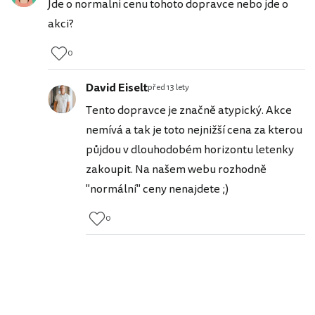
Jde o normalni cenu tohoto dopravce nebo jde o
akci?
0
David Eiselt
před 13 lety
Tento dopravce je značně atypický. Akce
nemívá a tak je toto nejnižší cena za kterou
půjdou v dlouhodobém horizontu letenky
zakoupit. Na našem webu rozhodně
"normální" ceny nenajdete ;)
0