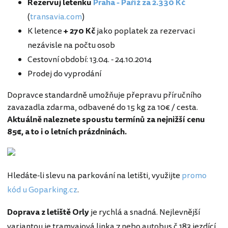
Rezervuj letenku
Praha - Paříž za 2.330 Kč
(
transavia.com
)
K letence
+ 270 Kč
jako poplatek za rezervaci
nezávisle na počtu osob
Cestovní období: 13.04. - 24.10.2014
Prodej do vyprodání
Dopravce standardně umožňuje přepravu příručního
zavazadla zdarma, odbavené do 15 kg za 10€ / cesta.
Aktuálně naleznete spoustu termínů za nejnižší cenu
85€, a to i o letních prázdninách.
Hledáte-li slevu na parkování na letišti, využijte
promo
kód u Goparking.cz
.
Doprava z letiště Orly
je rychlá a snadná. Nejlevnější
variantou je tramvajová linka 7 nebo autobus č.183 jezdící