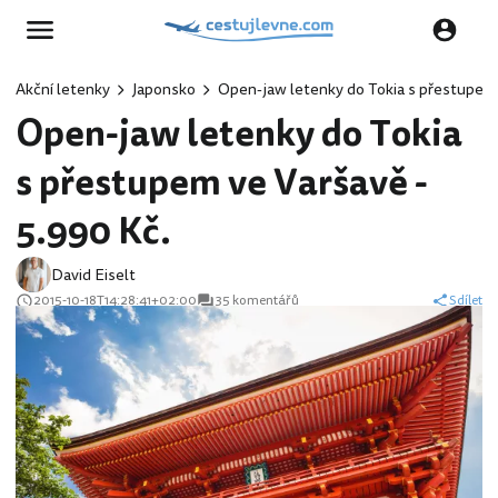
Akční letenky
Japonsko
Open-jaw letenky do Tokia s přestupem 
Open-jaw letenky do Tokia
s přestupem ve Varšavě -
5.990 Kč.
David Eiselt
2015-10-18T14:28:41+02:00
35 komentářů
Sdílet