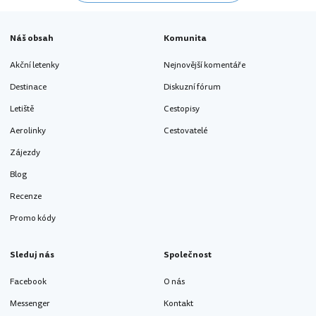
Náš obsah
Komunita
Akční letenky
Nejnovější komentáře
Destinace
Diskuzní fórum
Letiště
Cestopisy
Aerolinky
Cestovatelé
Zájezdy
Blog
Recenze
Promo kódy
Sleduj nás
Společnost
Facebook
O nás
Messenger
Kontakt