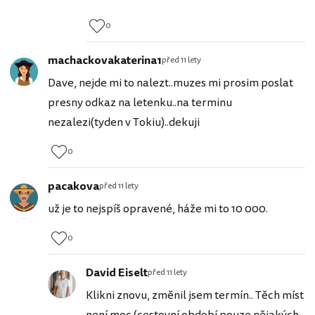
0
machackovakaterina1
před 11 lety
Dave, nejde mi to nalezt..muzes mi prosim poslat
presny odkaz na letenku..na terminu
nezalezi(tyden v Tokiu)..dekuji
0
pacakova
před 11 lety
už je to nejspíš opravené, háže mi to 10 000.
0
David Eiselt
před 11 lety
Klikni znovu, změnil jsem termín.. Těch míst
není moc (cestovní období pouze nějakých