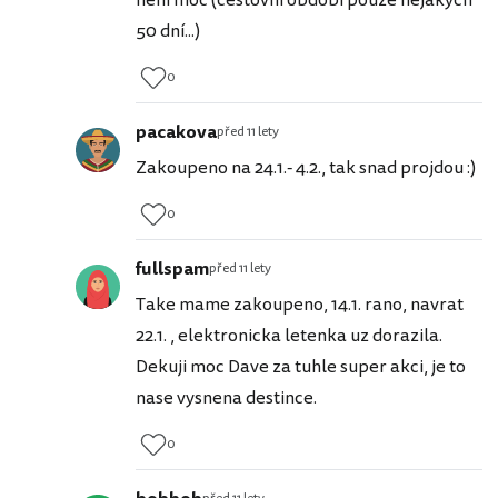
50 dní...)
0
pacakova
před 11 lety
Zakoupeno na 24.1.- 4.2., tak snad projdou :)
0
fullspam
před 11 lety
Take mame zakoupeno, 14.1. rano, navrat
22.1. , elektronicka letenka uz dorazila.
Dekuji moc Dave za tuhle super akci, je to
nase vysnena destince.
0