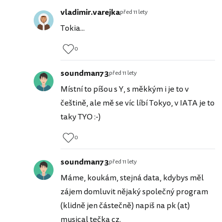
vladimir.varejka
před 11 lety
Tokia...
0
soundman73
před 11 lety
Místní to píšou s Y, s měkkým i je to v
češtině, ale mě se víc líbí Tokyo, v IATA je to
taky TYO :-)
0
soundman73
před 11 lety
Máme, koukám, stejná data, kdybys měl
zájem domluvit nějaký společný program
(klidně jen částečně) napiš na pk (at)
musical tečka cz.