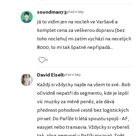
soundman73
před 11 lety
Já to vidím jen na nocleh ve Varšavě a
komplet cena za veškerou dopravu (bez
toho noclehu) mi zatím vychází na necelých
8000, to mi tak špatné nepřipadá...
0
David Eiselt
před 11 lety
Každý si vždycky najde na všem to své.. Bob
očividně nepatří do segmentu, kde je lepší
víc muziky za méně peněz, ale dává
přednost pohodové cestě bez logistických
piruet. Do Paříže ti létá spoustu spojů - AF,
easyjet nebo transavia. Vždycky si vybereš
tak, abys nemusel v Paříži nocovat. Zpět