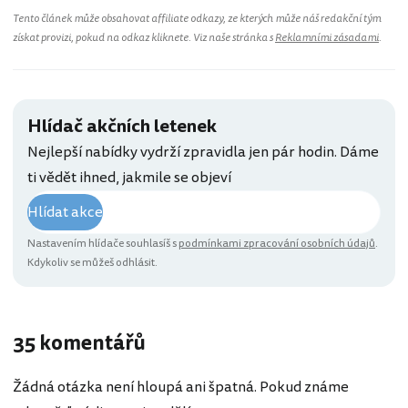
Tento článek může obsahovat affiliate odkazy, ze kterých může náš redakční tým
získat provizi, pokud na odkaz kliknete. Viz naše stránka s
Reklamními zásadami
.
Hlídač akčních letenek
Nejlepší nabídky vydrží zpravidla jen pár hodin. Dáme
ti vědět ihned, jakmile se objeví
Hlídat akce
Nastavením hlídače souhlasíš s
podmínkami zpracování osobních údajů
.
Kdykoliv se můžeš odhlásit.
35 komentářů
Žádná otázka není hloupá ani špatná. Pokud známe