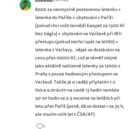
bobbob
před 11 lety
6000 za nesmyslně postavenou letenku +
letenka do Paříže + ubytování v Paříži
(pokud chci volit levnější Easyjet za 1500 Kč
bez báglu) + ubytování ve Varšavě při 18 h
přestupu (pokud nechci spát na letišti) +
letenka z Varšavy... nějak se dostávám na
cenu přes 10000 Kč, což je téměř stejné
jako aktálně nabízené letenky za 12000 z
Prahy s pouze hodinovým přestupem ve
Varšavě. Takže já si raději připlatím 1-2
tisíce a strávím na cestě 13 hodin namísto
50-70 hodin se 2-3 nocema na letištích při
letu přes Paříž (jasně, dá se dostat i na 35 h,
ale musím volit let s ČSA/AF).
0