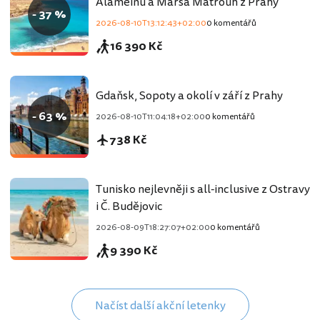
Alameinu a Marsa Matrouh z Prahy
- 37 %
2026-08-10T13:12:43+02:00
0 komentářů
16 390 Kč
Gdaňsk, Sopoty a okolí v září z Prahy
- 63 %
2026-08-10T11:04:18+02:00
0 komentářů
738 Kč
Tunisko nejlevněji s all-inclusive z Ostravy
i Č. Budějovic
2026-08-09T18:27:07+02:00
0 komentářů
9 390 Kč
Načíst další akční letenky