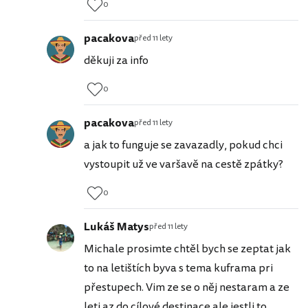
0
pacakova
před 11 lety
děkuji za info
0
pacakova
před 11 lety
a jak to funguje se zavazadly, pokud chci
vystoupit už ve varšavě na cestě zpátky?
0
Lukáš Matys
před 11 lety
Michale prosimte chtěl bych se zeptat jak
to na letištích byva s tema kuframa pri
přestupech. Vim ze se o něj nestaram a ze
leti az do cílové destinace.ale jestli to