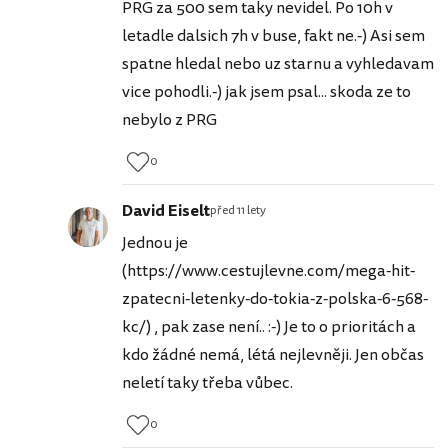
PRG za 500 sem taky nevidel. Po 10h v
letadle dalsich 7h v buse, fakt ne.-) Asi sem
spatne hledal nebo uz starnu a vyhledavam
vice pohodli.-) jak jsem psal... skoda ze to
nebylo z PRG
0
David Eiselt
před 11 lety
Jednou je
(https://www.cestujlevne.com/mega-hit-
zpatecni-letenky-do-tokia-z-polska-6-568-
kc/) , pak zase není.. :-) Je to o prioritách a
kdo žádné nemá, létá nejlevněji. Jen občas
neletí taky třeba vůbec.
0