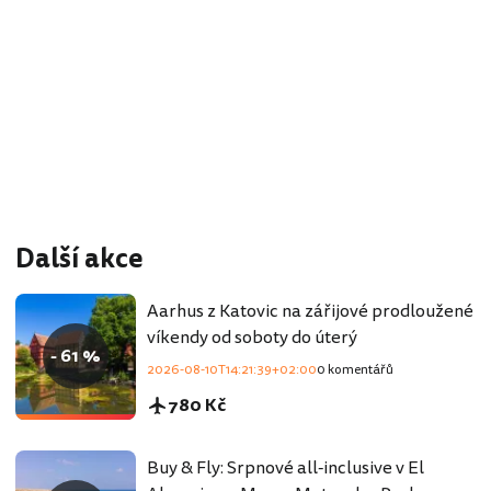
Další akce
Aarhus z Katovic na zářijové prodloužené
víkendy od soboty do úterý
- 61 %
2026-08-10T14:21:39+02:00
0 komentářů
780 Kč
Buy & Fly: Srpnové all-inclusive v El