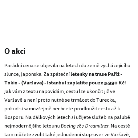
O akci
Parádní cena se objevila na letech do země vycházejícího
slunce, Japonska. Za zpáteční
letenky na trase Paříž -
Tokio - (Varšava) - Istanbul zaplatíte pouze 5.990 Kč!
Jak vám z textu napovídám, cestu lze ukončit již ve
Varšavě a není proto nutné se trmácet do Turecka,
pokud si samozřejmě nechcete prodloužit cestu až k
Bosporu. Na dálkových letech si užijete služeb na palubě
nejmodernějšího letounu
Boeing 787 Dreamliner
. Na cestě
tam můžete zvolit také jednodenní stop-over ve Varšavě,