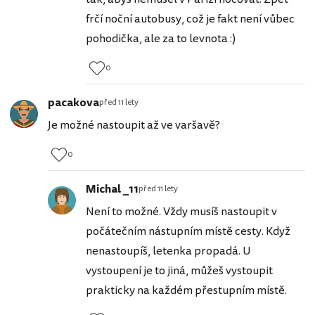
frčí noční autobusy, což je fakt není vůbec
pohodička, ale za to levnota :)
0
pacakova
před 11 lety
Je možné nastoupit až ve varšavě?
0
Michal _11
před 11 lety
Není to možné. Vždy musíš nastoupit v
počátečním nástupním místě cesty. Když
nenastoupíš, letenka propadá. U
vystoupení je to jiná, můžeš vystoupit
prakticky na každém přestupním místě.