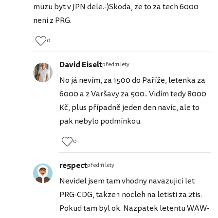
muzu byt v JPN dele.-)Skoda, ze to za tech 6000
neni z PRG.
0
David Eiselt
před 11 lety
No já nevím, za 1500 do Paříže, letenka za
6000 a z Varšavy za 500.. Vidím tedy 8000
Kč, plus případně jeden den navíc, ale to
pak nebylo podmínkou.
0
re5pect
před 11 lety
Nevidel jsem tam vhodny navazujici let
PRG-CDG, takze 1 nocleh na letisti za 2tis.
Pokud tam byl ok. Nazpatek letentu WAW-