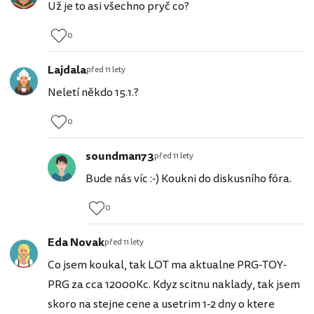
Už je to asi všechno pryč co?
0
Lajdala
před 11 lety
Neletí někdo 15.1.?
0
soundman73
před 11 lety
Bude nás víc :-) Koukni do diskusního fóra.
0
Eda Novak
před 11 lety
Co jsem koukal, tak LOT ma aktualne PRG-TOY-
PRG za cca 12000Kc. Kdyz scitnu naklady, tak jsem
skoro na stejne cene a usetrim 1-2 dny o ktere