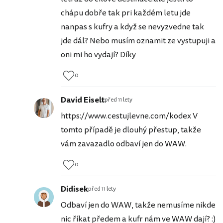
chápu dobře tak pri každém letu jde
nanpas s kufry a když se nevyzvedne tak
jde dál? Nebo musím oznamit ze vystupuji a
oni mi ho vydají? Díky
0
David Eiselt
před 11 lety
https://www.cestujlevne.com/kodex V
tomto případě je dlouhý přestup, takže
vám zavazadlo odbaví jen do WAW.
0
Didisek
před 11 lety
Odbaví jen do WAW, takže nemusíme nikde
nic říkat předem a kufr nám ve WAW dají? :)