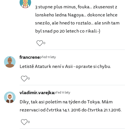
3 stupne plus minus, fouka... zkusenost z
lonskeho ledna Nagoya... dokonce lehce
snezilo, ale hned to roztalo... ale snih tam
byl snad po 20 letech co rikali.-)
0
francrene
před 11 lety
Letistě Ataturk není v Asii - opravte si chybu.
0
vladimir.varejka
před 11 lety
Díky, tak asi poletím na týden do Tokya. Mám
rezervaci od čvtrtka 14.1. 2016 do čtvrtka 21.1.2016.
0