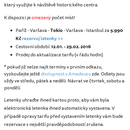
který využijte k návštěvě historického centra.
K dispozici je
omezený
počet míst!
Paříž - Varšava -
Tokio
- Varšava - Istanbul za
5.990
Kč
rezervuj letenky >>
Cestovní období:
12.01. - 29.02. 2016
Prodej do aktualizace tarifu (v řádu hodin)
* pokud již nelze najít termíny v prvním odkazu,
vyzkoušejte ještě
dostupnost v Amadeusu
zde. Odlety jsou
vždy ve středu, pátek a neděli. Návrat ve čtvrtek, sobotu a
pondělí.
Letenky uhraďte ihned kartou proto, aby vám byla
elektronická letenka ihned automaticky vystavena. V
případě opravy tarifu před vystavením letenky vám bude
rezervace s největší pravděpodobností zrušena.