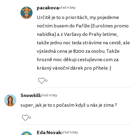
pacakova
před 11 lety
Určitě je to o prioritách, my pojedeme
nočním busem do Paříže (Eurolines promo
nabídka) a z Varšavy do Prahy letíme,
takže jednu noc teda strávíme na cestě, ale
výsledná cena je 8200 za osobu. Takže
hrozně moc děkuji cestujlevne.com za
krásný vánoční dárek pro přítele :)
0
Snowkill
před 11 lety
super, jak je to s počasím když u nás je zima ?
0
Eda Novak
před 11 lety