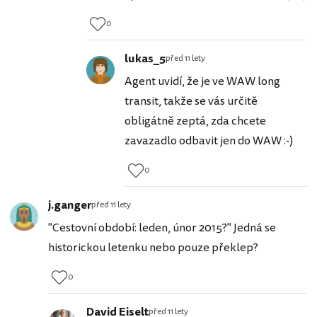
0
lukas_5
před 11 lety
Agent uvidí, že je ve WAW long
transit, takže se vás určitě
obligátně zeptá, zda chcete
zavazadlo odbavit jen do WAW :-)
0
j.ganger
před 11 lety
"Cestovní období: leden, únor 2015?" Jedná se
historickou letenku nebo pouze překlep?
0
David Eiselt
před 11 lety