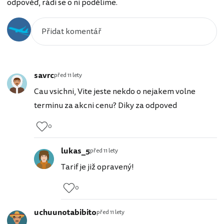
odpověď, rádi se o ni podělíme.
savrc
před 11 lety
Cau vsichni, Vite jeste nekdo o nejakem volne
terminu za akcni cenu? Diky za odpoved
0
lukas_5
před 11 lety
Tarif je již opravený!
0
uchuunotabibito
před 11 lety