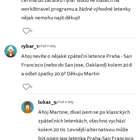
června do začátku října? Budu ve státech na
work&travel programu a žádné výhodné letenky
nějak nemohu najít.děkuji!
0
rybar_1
před 11 lety
Ahoj nevíte o nějaké zpáteční letence Praha - San
Francisco (nebo do San Jose, Oakland) kolem 20.6
a odlet zpatky 20.9? Děkuju Martin
0
lukas_5
před 11 lety
Ahoj Martine, díval jsem se po klasických
zpátečních letenkách, všechno vychází
kolem 20 tis. Levnější alternativou může
být open-jaw letenka Praha-San Francisco,