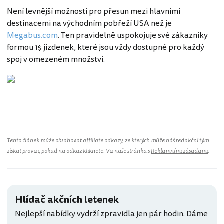
Není levnější možnosti pro přesun mezi hlavními
destinacemi na východním pobřeží USA než je
Megabus.com
. Ten pravidelně uspokojuje své zákazníky
formou 1$ jízdenek, které jsou vždy dostupné pro každý
spoj v omezeném množství.
Spojené státy americké
Tento článek může obsahovat affiliate odkazy, ze kterých může náš redakční tým
získat provizi, pokud na odkaz kliknete. Viz naše stránka s
Reklamními zásadami
.
Hlídač akčních letenek
Nejlepší nabídky vydrží zpravidla jen pár hodin. Dáme