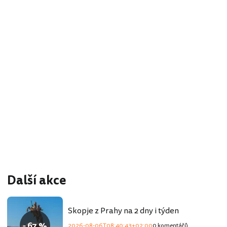
Další akce
Skopje z Prahy na 2 dny i týden
- 67 %
2026-08-06T08:40:43+02:00
0 komentářů