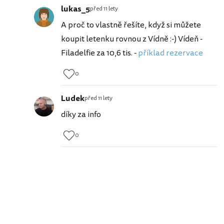
lukas_5
před 11 lety
A proč to vlastně řešíte, když si můžete
koupit letenku rovnou z Vídně :-) Vídeň -
Filadelfie za 10,6 tis. -
příklad rezervace
0
Ludek
před 11 lety
díky za info
0