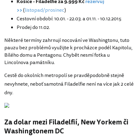
Košice - Filadelfie za 9.999 Kč
rezervuj
>>
(
listopad/prosinec
)
Cestovní období: 10.01. - 22.03. a 01.11. - 10.12.2015
Prodej do 11.02.
Některé termíny zahrnují nocování ve Washingtonu, tuto
pauzu bez problémů využijte k procházce podél Kapitolu,
Bílého domu a Pentagonu. Chybět nesmí fotka u
Lincolnova památníku.
Cestě do okolních metropolí se pravděpodobně stejně
nevyhnete, neboť samotná Filadelfie není na více jak 2 celé
dny.
Za dolar mezi Filadelfií, New Yorkem či
Washingtonem DC