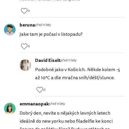
0
beruna
před 11 lety
Jake tam je počasí v listopadu?
0
David Eiselt
před 11 lety
Podobné jako v Košicích.. Někde kolem -5
až 10°C a dle mračna sníh/déšť/slunce.
0
emmanaopak
před 11 lety
Dobrý den, nevíte o nějakých levných letech
ideálně do new yorku nebo filadelfie ke konci