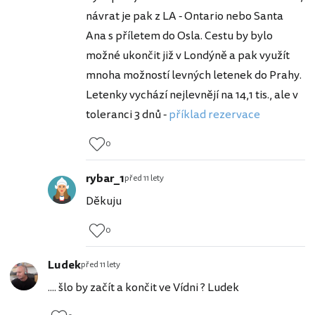
návrat je pak z LA - Ontario nebo Santa
Ana s příletem do Osla. Cestu by bylo
možné ukončit již v Londýně a pak využít
mnoha možností levných letenek do Prahy.
Letenky vychází nejlevnějí na 14,1 tis., ale v
toleranci 3 dnů -
příklad rezervace
0
rybar_1
před 11 lety
Děkuju
0
Ludek
před 11 lety
.... šlo by začít a končit ve Vídni ? Ludek