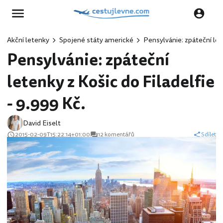
Akční letenky
Spojené státy americké
Pensylvánie: zpáteční lete
Pensylvánie: zpáteční
letenky z Košic do Filadelfie
- 9.999 Kč.
David Eiselt
2015-02-09T15:22:14+01:00
12 komentářů
Sdílet