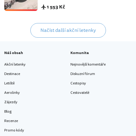
1 553 Kč
Načíst další akční letenky
Náš obsah
Komunita
Akční letenky
Nejnovější komentáře
Destinace
Diskuzní fórum
Letiště
Cestopisy
Aerolinky
Cestovatelé
Zájezdy
Blog
Recenze
Promo kódy