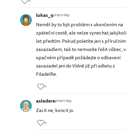
0
lukas_5
před 11 lety
Neměl by to být problém s ukončením na
zpáteční cestě, ale nelze vynechat jakýkoli
let předtím. Pokud poletíte jen s příručním
zavazadlem, tak to nemusíte řešit vůbec, v
opačném případě požádejte o odbavení
zavazadel jen do Vídně již při odletu z
Filadelfie.
0
asledere
před 11 lety
Zacit ne, koncit jo.
0