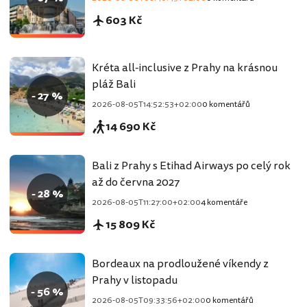
603 Kč
Kréta all-inclusive z Prahy na krásnou
pláž Bali
- 27 %
2026-08-05T14:52:53+02:00
0 komentářů
14 690 Kč
Bali z Prahy s Etihad Airways po celý rok
až do června 2027
- 28 %
2026-08-05T11:27:00+02:00
4 komentáře
15 809 Kč
Bordeaux na prodloužené víkendy z
Prahy v listopadu
- 56 %
2026-08-05T09:33:56+02:00
0 komentářů