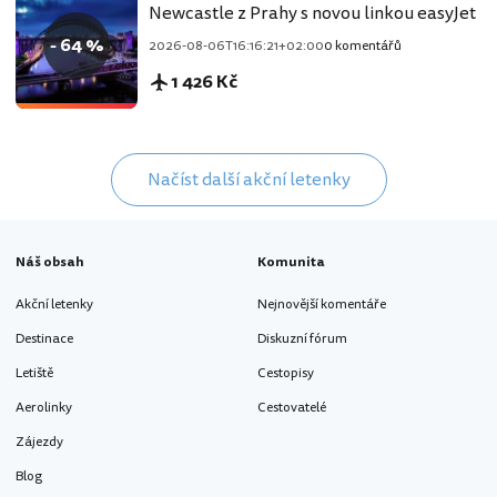
Newcastle z Prahy s novou linkou easyJet
- 64 %
2026-08-06T16:16:21+02:00
0 komentářů
1 426 Kč
Načíst další akční letenky
Náš obsah
Komunita
Akční letenky
Nejnovější komentáře
Destinace
Diskuzní fórum
Letiště
Cestopisy
Aerolinky
Cestovatelé
Zájezdy
Blog