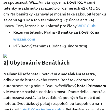
se společností Wizz Air vás vyjde na
1.058 Kč.
V ceně
letenky je zahrnuto zavazadlo o rozměrech 42 x 32 x 25
cm. Na benátský karneval je možné také zakoupit letenku
za cenu
658 Kč
a to v termínech 3. - 7. února a 10. - 14.
února. Ceny letenek jsou platné pro členy
WDC Clubu.
Rezervuj letenku
Praha - Benátky za 1.058 Kč na
wizzair.com
Příkladový termín: 31. ledna - 3. února 2015
2) Ubytování v Benátkách
Nejlevněji
seženete ubytování
v nedalekém Mestre
,
odkud se do historického centra Benátek dostanete
autobusem za 15 minut. Dvouhvězdičkový
hotel Primavera
v Mestre se nachází nedaleko mostu Ponte della Libertà a
autobusová zastávka je vzdálená pouhých 60 metrů od
hotelu. Dvoulůžkový pokoj se společnou koupelnou
na 3
noci
stojí
1.458 Kč na jednu osobu.
Snídaně
je zahrnuta v