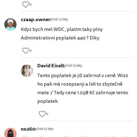
0
czaap.owner
před 12 lety
Kdyz bych mel WDC, platim taky plny
Administrativni poplatek 440 ? Diky
0
David Eiselt
před 12 lety
Tento poplatek je již zahrnut v ceně. Wizz
ho pak má rozepsaný a lidi to zbytečně
mate :/ Tedy cena 1.058 Kč zahrnuje tento
poplatek.
0
no260
před 12 lety