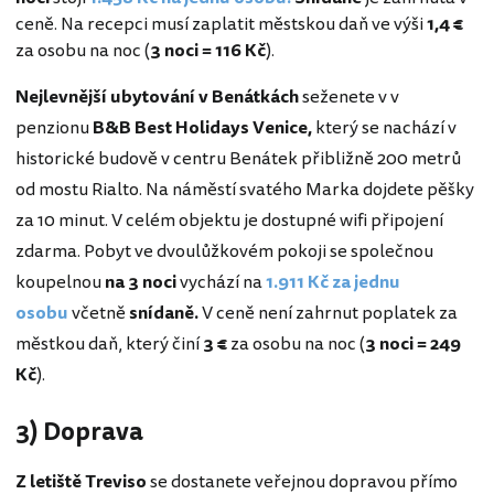
ceně. Na recepci musí zaplatit městskou daň ve výši
1,4 €
za osobu na noc (
3 noci = 116 Kč
).
Nejlevnější ubytování
v Benátkách
seženete v v
penzionu
B&B Best Holidays Venice,
který se nachází v
historické budově v centru Benátek přibližně 200 metrů
od mostu Rialto. Na náměstí svatého Marka dojdete pěšky
za 10 minut. V celém objektu je dostupné wifi připojení
zdarma. Pobyt ve dvoulůžkovém pokoji se společnou
koupelnou
na 3 noci
vychází na
1.911 Kč za jednu
osobu
včetně
snídaně.
V ceně není zahrnut poplatek za
městkou daň, který činí
3 €
za osobu na noc (
3 noci = 249
Kč
).
3) Doprava
Z letiště Treviso
se dostanete veřejnou dopravou přímo