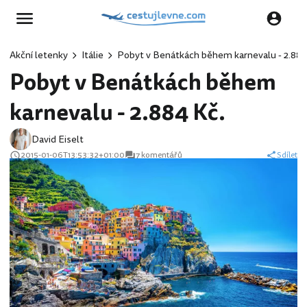
Akční letenky
Itálie
Pobyt v Benátkách během karnevalu - 2.884
Pobyt v Benátkách během
karnevalu - 2.884 Kč.
David Eiselt
2015-01-06T13:53:32+01:00
7 komentářů
Sdílet