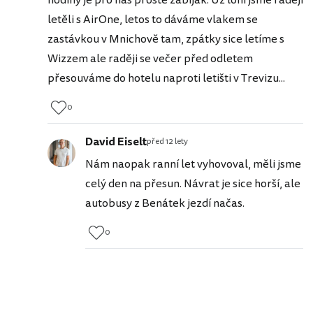
hodiny je pro nás prostě zabiják. Už loni jsme raději
letěli s AirOne, letos to dáváme vlakem se
zastávkou v Mnichově tam, zpátky sice letíme s
Wizzem ale raději se večer před odletem
přesouváme do hotelu naproti letišti v Trevizu...
0
David Eiselt
před 12 lety
Nám naopak ranní let vyhovoval, měli jsme
celý den na přesun. Návrat je sice horší, ale
autobusy z Benátek jezdí načas.
0