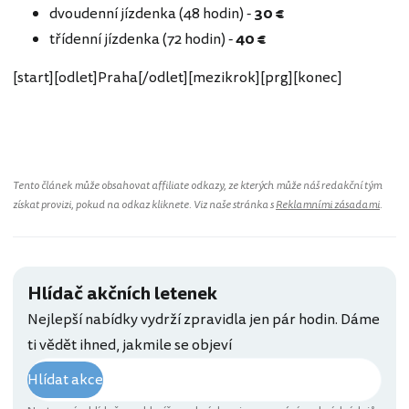
dvoudenní jízdenka (48 hodin) -
30 €
třídenní jízdenka (72 hodin) -
40 €
[start][odlet]Praha[/odlet][mezikrok][prg][konec]
Tento článek může obsahovat affiliate odkazy, ze kterých může náš redakční tým
získat provizi, pokud na odkaz kliknete. Viz naše stránka s
Reklamními zásadami
.
Hlídač akčních letenek
Nejlepší nabídky vydrží zpravidla jen pár hodin. Dáme
ti vědět ihned, jakmile se objeví
Hlídat akce