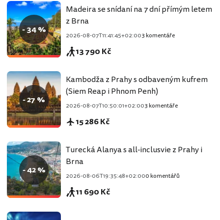
Madeira se snídaní na 7 dní přímým letem
z Brna
- 34 %
2026-08-07T11:41:45+02:00
3 komentáře
13 790 Kč
Kambodža z Prahy s odbaveným kufrem
(Siem Reap i Phnom Penh)
- 27 %
2026-08-07T10:50:01+02:00
3 komentáře
15 286 Kč
Turecká Alanya s all-inclusvie z Prahy i
Brna
- 42 %
2026-08-06T19:35:48+02:00
0 komentářů
11 690 Kč