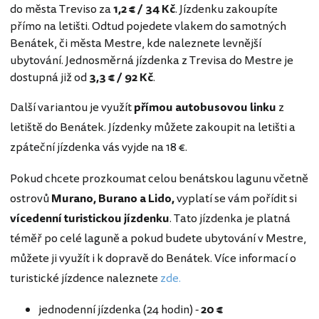
do města Treviso za
1,2 € / 34 Kč
. Jízdenku zakoupíte
přímo na letišti. Odtud pojedete vlakem do samotných
Benátek, či města Mestre, kde naleznete levnější
ubytování. Jednosměrná jízdenka z Trevisa do Mestre je
dostupná již od
3,3 € / 92 Kč
.
Další variantou je využít
přímou autobusovou linku
z
letiště do Benátek. Jízdenky můžete zakoupit na letišti a
zpáteční jízdenka vás vyjde na 18 €.
Pokud chcete prozkoumat celou benátskou lagunu včetně
ostrovů
Murano, Burano a Lido,
vyplatí se vám pořídit si
vícedenní turistickou jízdenku
. Tato jízdenka je platná
téměř po celé laguně a pokud budete ubytování v Mestre,
můžete ji využít i k dopravě do Benátek. Více informací o
turistické jízdence naleznete
zde.
jednodenní jízdenka (24 hodin) -
20 €