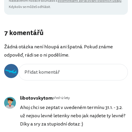
Nastavením hlídače souhlasíš s
podmínkami zpracování osobních údajů
.
Kdykoliv se můžeš odhlásit.
7 komentářů
Žádná otázka není hloupá ani špatná. Pokud známe
odpověď, rádi se o ni podělíme.
libotovskytom
před 12 lety
Ahoj chci se zeptat v uvedeném termínu 31.1. - 3.2.
už nejsou levné letenky nebo jak najdete ty levné?
Díky a sry za stupiodní dotaz :)