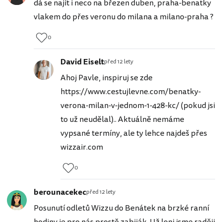
dá se najít i neco na březen duben, praha-benatky
vlakem do přes veronu do milana a milano-praha ?
0
David Eiselt
před 12 lety
Ahoj Pavle, inspiruj se zde
https://www.cestujlevne.com/benatky-
verona-milan-v-jednom-1-428-kc/ (pokud jsi
to už neudělal).. Aktuálně nemáme
vypsané termíny, ale ty lehce najdeš přes
wizzair.com
0
berounacekec
před 12 lety
Posunutí odletů Wizzu do Benátek na brzké ranní