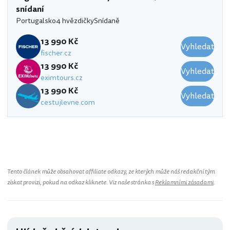
snídaní
Portugalsko
4 hvězdičky
Snídaně
13 990 Kč
Vyhledat
fischer.cz
13 990 Kč
Vyhledat
eximtours.cz
13 990 Kč
Vyhledat
cestujlevne.com
Tento článek může obsahovat affiliate odkazy, ze kterých může náš redakční tým
získat provizi, pokud na odkaz kliknete. Viz naše stránka s
Reklamními zásadami
.