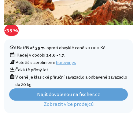
-35 %
Ušetříš až
35 %
oproti obvyklé ceně 20 000 Kč
Hledej v období
24.6 - 1.7.
Poletíš s aeroliniemi
Eurowings
Čeká tě přímý let
V ceně je klasické příruční zavazadlo a odbavené zavazadlo
do 20 kg
Najít dovolenou na fischer.cz
Zobrazit více prodejců