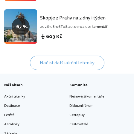
Skopje z Prahy na 2 dny i týden
- 67 %
2026-08-06T08:40:43+02:00
1 komentář
603 Kč
Načíst další akční letenky
Náš obsah
Komunita
Akční letenky
Nejnovější komentáře
Destinace
Diskuzní fórum
Letiště
Cestopisy
Aerolinky
Cestovatelé
Zájezdy