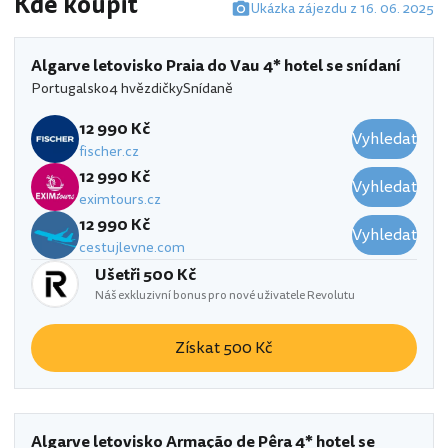
Kde koupit
Ukázka zájezdu z 16. 06. 2025
Algarve letovisko Praia do Vau 4* hotel se snídaní
Portugalsko
4 hvězdičky
Snídaně
12 990 Kč
Vyhledat
fischer.cz
12 990 Kč
Vyhledat
eximtours.cz
12 990 Kč
Vyhledat
cestujlevne.com
Ušetři 500 Kč
Náš exkluzivní bonus pro nové uživatele Revolutu
Získat 500 Kč
Algarve letovisko Armação de Pêra 4* hotel se