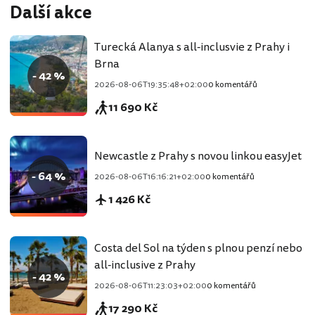
Další akce
Turecká Alanya s all-inclusvie z Prahy i
Brna
- 42 %
2026-08-06T19:35:48+02:00
0 komentářů
11 690 Kč
Newcastle z Prahy s novou linkou easyJet
- 64 %
2026-08-06T16:16:21+02:00
0 komentářů
1 426 Kč
Costa del Sol na týden s plnou penzí nebo
all-inclusive z Prahy
- 42 %
2026-08-06T11:23:03+02:00
0 komentářů
17 290 Kč