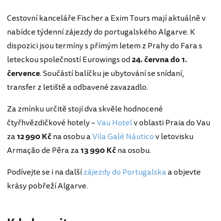
Cestovní kanceláře Fischer a Exim Tours mají aktuálně v
nabídce týdenní zájezdy do portugalského Algarve. K
dispozici jsou termíny s přímým letem z Prahy do Fara s
leteckou společností Eurowings od
24. června do 1.
července
. Součástí balíčku je ubytování se snídaní,
transfer z letiště a odbavené zavazadlo.
Za zmínku určitě stojí dva skvěle hodnocené
čtyřhvězdičkové hotely –
Vau Hotel
v oblasti Praia do Vau
za
12 990 Kč
na osobu a
Vila Galé Náutico
v letovisku
Armação de Pêra za
13 990 Kč
na osobu.
Podívejte se i na další
zájezdy do Portugalska
a objevte
krásy pobřeží Algarve.