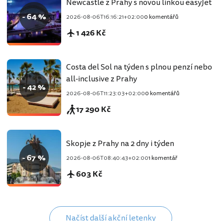
Newcastle z Prahy s novou linkou easyJet
- 64 %
2026-08-06T16:16:21+02:00
0 komentářů
1 426 Kč
Costa del Sol na týden s plnou penzí nebo
all-inclusive z Prahy
- 42 %
2026-08-06T11:23:03+02:00
0 komentářů
17 290 Kč
Skopje z Prahy na 2 dny i týden
- 67 %
2026-08-06T08:40:43+02:00
1 komentář
603 Kč
Načíst další akční letenky