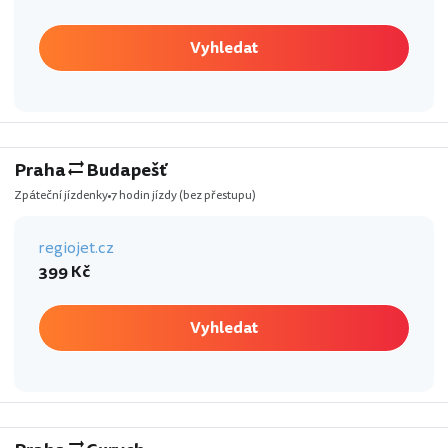
Vyhledat
Praha
Budapešť
Zpáteční jízdenky
7 hodin jízdy
(bez přestupu)
regiojet.cz
399 Kč
Vyhledat