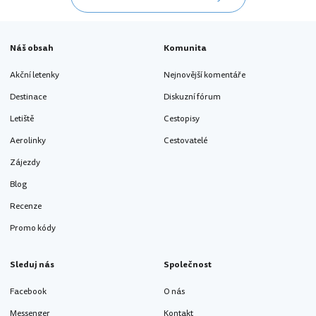
Náš obsah
Komunita
Akční letenky
Nejnovější komentáře
Destinace
Diskuzní fórum
Letiště
Cestopisy
Aerolinky
Cestovatelé
Zájezdy
Blog
Recenze
Promo kódy
Sleduj nás
Společnost
Facebook
O nás
Messenger
Kontakt