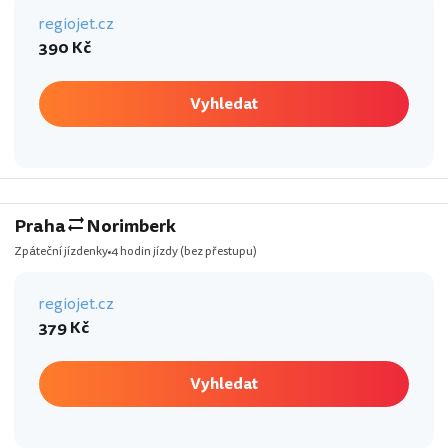
regiojet.cz
390 Kč
Vyhledat
Praha
Norimberk
Zpáteční jízdenky
4 hodin jízdy
(bez přestupu)
regiojet.cz
379 Kč
Vyhledat