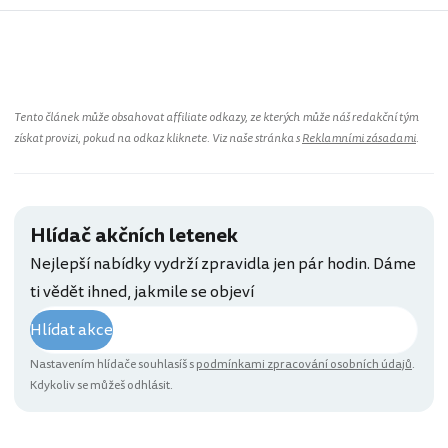
Tento článek může obsahovat affiliate odkazy, ze kterých může náš redakční tým
získat provizi, pokud na odkaz kliknete. Viz naše stránka s
Reklamními zásadami
.
Hlídač akčních letenek
Nejlepší nabídky vydrží zpravidla jen pár hodin. Dáme
ti vědět ihned, jakmile se objeví
Hlídat akce
Nastavením hlídače souhlasíš s
podmínkami zpracování osobních údajů
.
Kdykoliv se můžeš odhlásit.