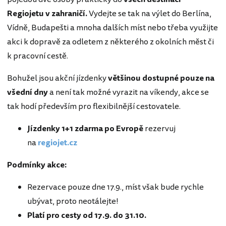
Regiojetu v zahraničí.
Vydejte se tak na výlet do Berlína,
Vídně, Budapešti a mnoha dalších míst nebo třeba využijte
akci k dopravě za odletem z některého z okolních měst či
k pracovní cestě.
Bohužel jsou akční jízdenky
většinou dostupné pouze na
všední dny
a není tak možné vyrazit na víkendy, akce se
tak hodí především pro flexibilnější cestovatele.
Jízdenky 1+1 zdarma po Evropě
rezervuj
na
regiojet.cz
Podmínky akce:
Rezervace pouze dne 17.9., míst však bude rychle
ubývat, proto neotálejte!
Platí pro cesty od 17.9. do 31.10.