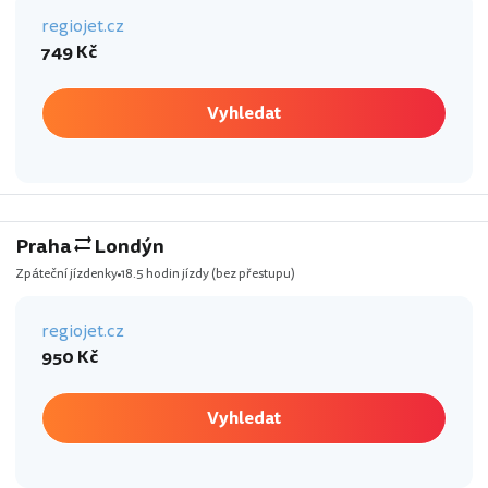
regiojet.cz
749 Kč
Vyhledat
Praha
Londýn
Zpáteční jízdenky
18.5 hodin jízdy
(bez přestupu)
regiojet.cz
950 Kč
Vyhledat