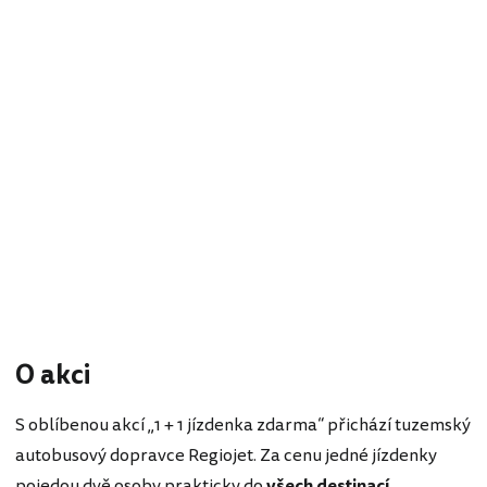
O akci
S oblíbenou akcí „1 + 1 jízdenka zdarma“ přichází tuzemský
autobusový dopravce Regiojet. Za cenu jedné jízdenky
pojedou dvě osoby prakticky do
všech destinací