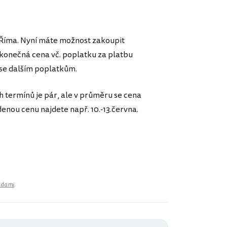
o Říma. Nyní máte možnost zakoupit
 konečná cena vč. poplatku za platbu
se dalším poplatkům.
 termínů je pár, ale v průměru se cena
enou cenu najdete např. 10.-13.června.
adami
.