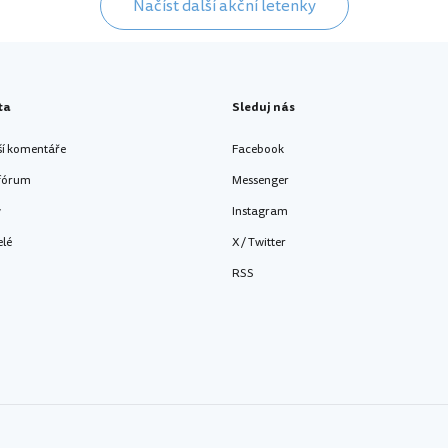
Načíst další akční letenky
ta
Sleduj nás
ší komentáře
Facebook
 fórum
Messenger
y
Instagram
elé
X / Twitter
RSS