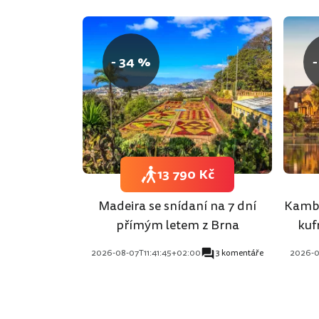
- 34 %
-
13 790 Kč
Madeira se snídaní na 7 dní
Kambo
přímým letem z Brna
kuf
2026-08-07T11:41:45+02:00
3 komentáře
2026-0