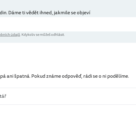
din. Dáme ti vědět ihned, jakmile se objeví
bních údajů
. Kdykoliv se můžeš odhlásit.
ů
pá ani špatná. Pokud známe odpověď, rádi se o ni podělíme.