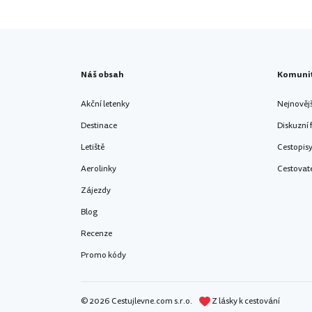
Náš obsah
Komuni
Akční letenky
Nejnověj
Destinace
Diskuzní
Letiště
Cestopis
Aerolinky
Cestovat
Zájezdy
Blog
Recenze
Promo kódy
© 2026 Cestujlevne.com s.r.o.
Z lásky k cestování