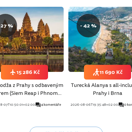
 27 %
- 42 %
15 286 Kč
11 690 Kč
dža z Prahy s odbaveným
Turecká Alanya s all-inclu
rem (Siem Reap i Phnom
Prahy i Brna
Penh)
8-07T10:50:01+02:00
4 komentáře
2026-08-06T19:35:48+02:00
0 ko