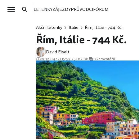
LETENKY
ZÁJEZDY
PRŮVODCI
FÓRUM
Akční letenky
Itálie
Řím, Itálie - 744 Kč.
Řím, Itálie - 744 Kč.
David Eiselt
2012-04-12T15:59:25+02:00
0 komentářů