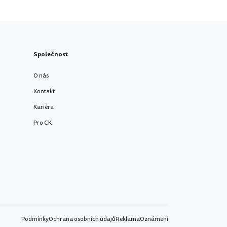
Společnost
O nás
Kontakt
Kariéra
Pro CK
Podmínky
Ochrana osobních údajů
Reklama
Oznámení