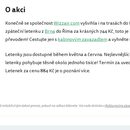
O akci
Konečně se společnost
Wizzair.com
vyšvihla i na trasách d
zpáteční letenku z
Brna
do Říma za krásných 744 Kč, toto je
převodem! Cestujte jen s
kabinovým zavazadlem
a vyhněte 
Letenky jsou dostupné během května a června. Nejlevnějších
letenky pohybuje těsně okolo jednoho tisíce! Termín za uved
Letenek za cenu 884 Kč je o poznání více.
redakční tým získat provizi, pokud na odkaz kliknete. Viz naše stránka s
Reklamními zás