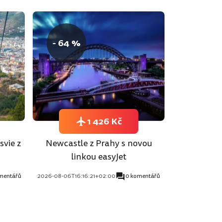
- 64 %
1 426 Kč
svie z
Newcastle z Prahy s novou
linkou easyJet
mentářů
2026-08-06T16:16:21+02:00
0 komentářů