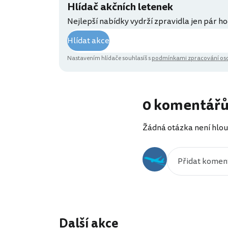
Hlídač akčních letenek
Nejlepší nabídky vydrží zpravidla jen pár ho
Hlídat akce
Nastavením hlídače souhlasíš s
podmínkami zpracování oso
0 komentář
Žádná otázka není hlou
Další akce