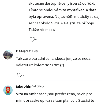
skutečně dostupné ceny jsou až od 30.9.
Tímto se omlouvám za mystifikaci a data
byla opravena. Nejlevnější multicity se dají
sehnat okolo 16 tis. + 2-2,5tis. za přípoje...
Takže nic moc :/
0
Bear
před 13 lety
Tak zase paradni cena, skoda jen, ze se neda
odletet uz kolem 20.12.2013 :(
0
jakubhh
před 13 lety
Viza na ambasade jsou predrazena, navic pro
mimoprazske opruz se tam plahocit. Staci si to