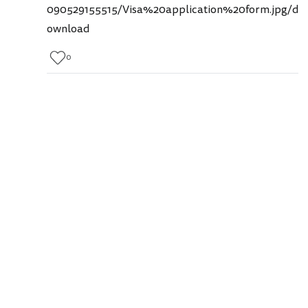
090529155515/Visa%20application%20form.jpg/d
ownload
0