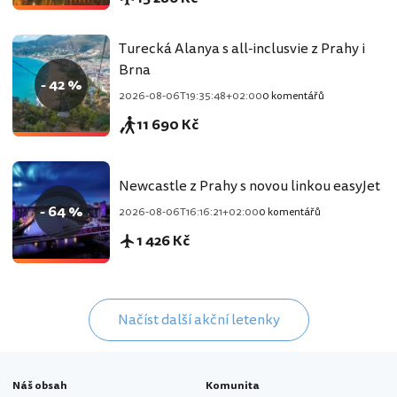
Turecká Alanya s all-inclusvie z Prahy i
Brna
- 42 %
2026-08-06T19:35:48+02:00
0 komentářů
11 690 Kč
Newcastle z Prahy s novou linkou easyJet
- 64 %
2026-08-06T16:16:21+02:00
0 komentářů
1 426 Kč
Načíst další akční letenky
Náš obsah
Komunita