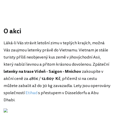
O akci
Láká-li Vás strávit letošní zimu v teplých krajích, možná
Vás zaujmou letenky právě do Vietnamu. Vietnam je stále
turisty příliš neobjevený kus země v jihovýchodní Asii,
který nabízí levnou a přitom krásnou dovolenou. Zpáteční
letenky na trase Vídeň - Saigon - Mnichov
zakoupíte v
akční ceně za 486€ /
12.607 Kč
, přičemž si na cestu
můžete zabalit až do 30 kg zavazadla. Lety jsou operovány
společností
Etihad
s přestupem v Düsseldorfu a Abu
Dhabi.