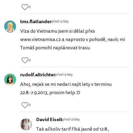
0
tms.flatlander
před 13 lety
Víza do Vietnamu jsem si dělal přes
www.vietnamisa.cz a naprosto v pohodě, navíc mi
Tomáš pomohl naplánovat trasu.
0
rudolf.altrichter
před 13 lety
Ahoj, nejak se mi nedari najit lety v terminu
22.8.-7.9.2013, prosim help :D
0
David Eiselt
před 13 lety
Tak ačkoliv tarif říká jasně od 12.8.,