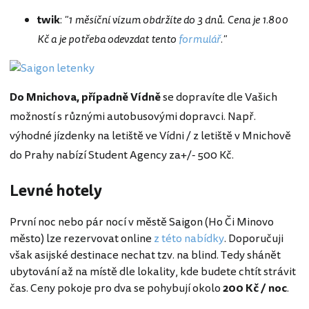
twik
:
"1 měsíční vízum obdržíte do 3 dnů. Cena je 1.800
Kč a je potřeba odevzdat tento
formulář
."
Do Mnichova, případně Vídně
se dopravíte dle Vašich
možností s různými autobusovými dopravci. Např.
výhodné jízdenky na letiště ve Vídni / z letiště v Mnichově
do Prahy nabízí Student Agency za+/- 500 Kč.
Levné hotely
První noc nebo pár nocí v městě Saigon (Ho Či Minovo
město) lze rezervovat online
z této nabídky
. Doporučuji
však asijské destinace nechat tzv. na blind. Tedy shánět
ubytování až na místě dle lokality, kde budete chtít strávit
čas. Ceny pokoje pro dva se pohybují okolo
200 Kč / noc
.