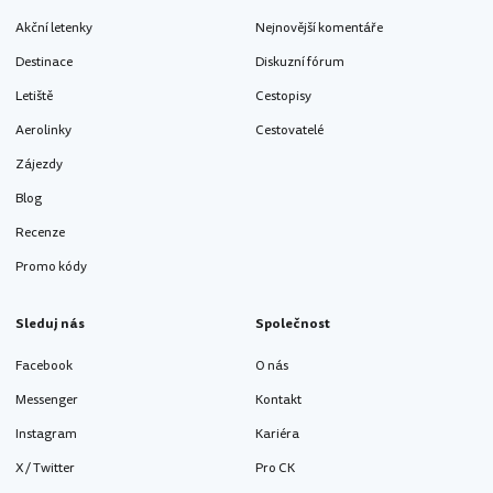
Akční letenky
Nejnovější komentáře
Destinace
Diskuzní fórum
Letiště
Cestopisy
Aerolinky
Cestovatelé
Zájezdy
Blog
Recenze
Promo kódy
Sleduj nás
Společnost
Facebook
O nás
Messenger
Kontakt
Instagram
Kariéra
X / Twitter
Pro CK