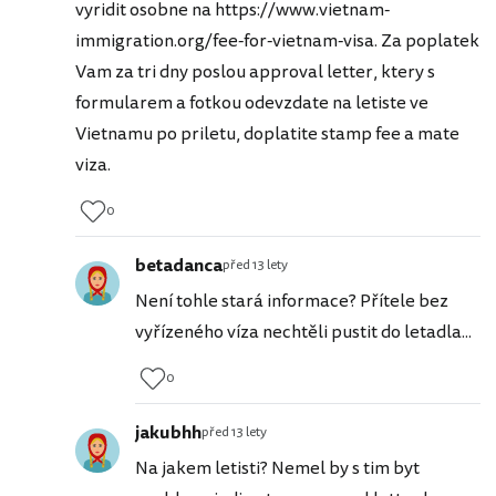
vyridit osobne na https://www.vietnam-
immigration.org/fee-for-vietnam-visa. Za poplatek
Vam za tri dny poslou approval letter, ktery s
formularem a fotkou odevzdate na letiste ve
Vietnamu po priletu, doplatite stamp fee a mate
viza.
0
betadanca
před 13 lety
Není tohle stará informace? Přítele bez
vyřízeného víza nechtěli pustit do letadla...
0
jakubhh
před 13 lety
Na jakem letisti? Nemel by s tim byt