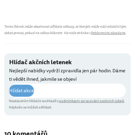
Tento článek může obsahovat affiliate odkazy, ze kterých může náš redakční tým
získat provizi, pokud na odkaz kliknete. Viz naše stránka s
Reklamními zásadami
.
Hlídač akčních letenek
Nejlepší nabídky vydrží zpravidla jen pár hodin. Dáme
ti vědět ihned, jakmile se objeví
Hlídat akce
Nastavením hlídače souhlasíš s
podmínkami zpracování osobních údajů
.
Kdykoliv se můžeš odhlásit.
10 komentářů