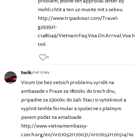
problem, jedine ten approval letter by
mohli chtit a ten uz musite mit s sebou.
http://www.tripadvisor.com/Travel-
g293921-
c148049/Vietnam:Faq.Visa.On.Arrival.Voa.h
tml
0
twik
před 13 lety
Vizum lze bez vetsich problemu vyridit na
ambasade v Praze za 1800kc do trech dnu,
pripadne za 2300kc do 24h. Staci si vytisknout a
vyplnit tenhle formular a spolecne s platnym
pasem podat na amabsade
http://www.vietnamembassy-
czech.org/en/nr070521170031/nr070521170514/ns