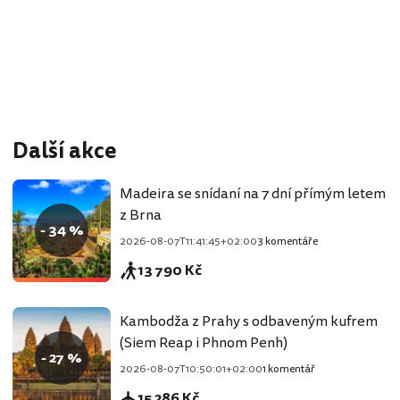
Další akce
Madeira se snídaní na 7 dní přímým letem
z Brna
- 34 %
2026-08-07T11:41:45+02:00
3 komentáře
13 790 Kč
Kambodža z Prahy s odbaveným kufrem
(Siem Reap i Phnom Penh)
- 27 %
2026-08-07T10:50:01+02:00
1 komentář
15 286 Kč