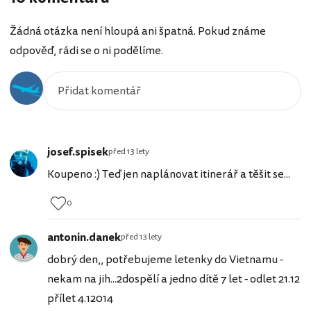
Žádná otázka není hloupá ani špatná. Pokud známe
odpověď, rádi se o ni podělíme.
josef.spisek
před 13 lety
Koupeno :) Teď jen naplánovat itinerář a těšit se...
0
antonin.danek
před 13 lety
dobrý den,, potřebujeme letenky do Vietnamu -
nekam na jih...2dospělí a jedno dítě 7 let - odlet 21.12
přílet 4.12014