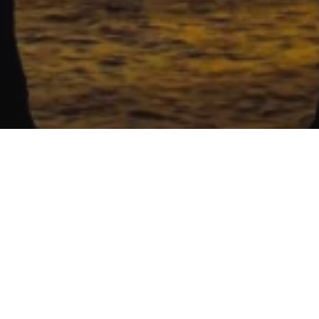
Na jaká letiště se létá?
rních Marianách najdete 2 mezinárodní letiště. Průvodce s pra
jen ohledně veřejné dopravy si můžete přečíst zde:
Letiště na S
Marianách