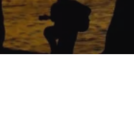
Na Seve
tipy ne