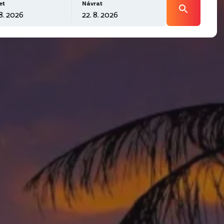
et
Návrat