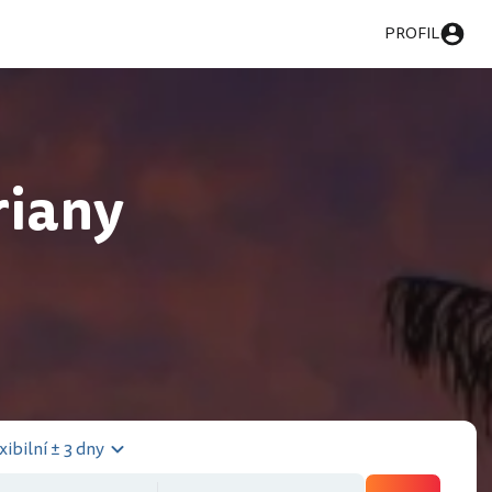
PROFIL
riany
xibilní ± 3 dny