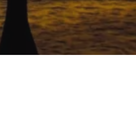
ktickými
everních