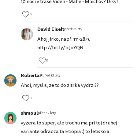
10 nocí v trase Vídeň - Mahé - Mnichov? Díky!
0
David Eiselt
před 12 lety
Ahoj Jirko, např. 17.-28.9.
http://bit.ly/1rJoYQN
0
RobertaP
před 12 lety
Ahoj, myslis, ze to do zitrka vydrzi??
0
shmoul
před 12 lety
vyzera to super, ale trochu ma pri tej druhej
variante odradza ta Etiopia :) to letisko a