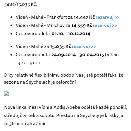
548€/15.035 Kč.
Vídeň - Mahé - Frankfurt za
14.447 Kč
rezervuj >>
Vídeň - Mahé - Mnichov za
14.559 Kč
rezervuj >>
Cestovní období:
01.10. - 10.12.2014
Vídeň - Mahé za
15.035 Kč
rezervuj >>
Cestovní obodbí:
24.09.2014 - 30.04.2015
(
mimo
14.12.-15.01.
)
Díky relativně flexibilnímu období vás jistě potěší fakt, že
sezona na Seychelách je celoroční.
Nová linka mezi Vídní a Addis Abeba odlétá každé pondělí,
středu, čtvrtek a sobotu. Přestup na Seychely je krátký, a
to 3h nebo 4h 40min.