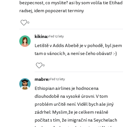
bezpecnost, co myslite? asi by som volila tie Etihad
radsej, idem popozerat terminy
0
kikina
před 12 lety
Letiště v Addis Abebě je v pohodě, byl jsem
tam o vánocích, a není se čeho obávat! :-)
0
mabre
před 12 lety
Ethiopian airlines je hodnocena
dlouhodobě na vysoké úrovni. V tom
problém určitě není. Viděl bych ale jiný
zádrhel: Myslim,že je celkem reálné
počítat s tím, že imigrační na Seychelach