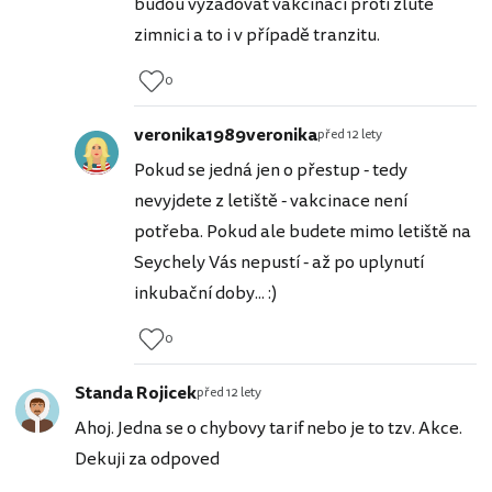
budou vyžadovat vakcinaci proti žluté
zimnici a to i v případě tranzitu.
0
veronika1989veronika
před 12 lety
Pokud se jedná jen o přestup - tedy
nevyjdete z letiště - vakcinace není
potřeba. Pokud ale budete mimo letiště na
Seychely Vás nepustí - až po uplynutí
inkubační doby... :)
0
Standa Rojicek
před 12 lety
Ahoj. Jedna se o chybovy tarif nebo je to tzv. Akce.
Dekuji za odpoved