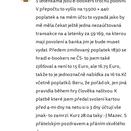
S letenkama jsou e-bookers trochu podivní.
V přepočtu to vyšlo na 15500 + 440
poplatek a na mém účtu to vypadá jako by
mě měla čekat ještě jedna nezaúčtovaná
transakce na 4 letenky za 59 169, na kterou
mají povolení a banka jim je bude muset
vydat. Předem zmiňovaný poplatek 1830 se
hradí e-bookers ne ČS- to jsem také
zjišťoval a není to 15 Euro, ale 16.75 Euro,
takže to je jednoznačně nabídka za 16 tis.Kč
včetně poplatků. Beru, že pořád ok, jen jiná
pravidla během hry člověka naštvou. K
platbě které jsem předal svolení kartou
před 4-mi dny na netu si o 3 dny účtují vše
jinak- to zamrzí. Kurz 28.04 taky :-) Mazec. S
přátelským pozdravem a přáním skvělého