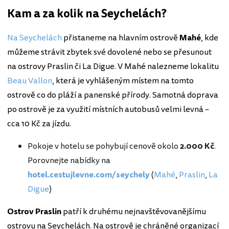
Kam a za kolik na Seychelách?
Na Seychelách
přistaneme na hlavním ostrově
Mahé
, kde
můžeme strávit zbytek své dovolené nebo se přesunout
na ostrovy Praslin či La Digue. V Mahé nalezneme lokalitu
Beau Vallon
, která je vyhlášeným místem na tomto
ostrově co do pláží a panenské přírody. Samotná doprava
po ostrově je za využití místních autobusů velmi levná –
cca 10 Kč za jízdu.
Pokoje v hotelu se pohybují cenově okolo
2.000 Kč
.
Porovnejte nabídky na
hotel.cestujlevne.com/seychely
(
Mahé
,
Praslin
,
La
Digue
)
Ostrov Praslin
patří k druhému nejnavštěvovanějšímu
ostrovu na Seychelách. Na ostrově je chráněné organizací