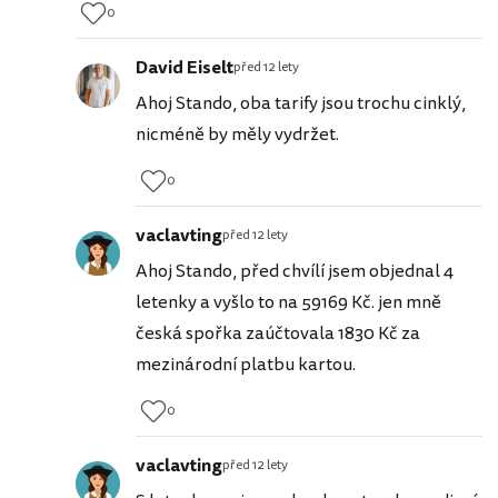
0
David Eiselt
před 12 lety
Ahoj Stando, oba tarify jsou trochu cinklý,
nicméně by měly vydržet.
0
vaclavting
před 12 lety
Ahoj Stando, před chvílí jsem objednal 4
letenky a vyšlo to na 59169 Kč. jen mně
česká spořka zaúčtovala 1830 Kč za
mezinárodní platbu kartou.
0
vaclavting
před 12 lety