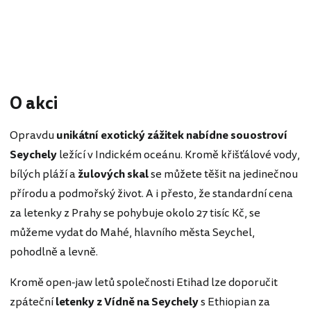
O akci
Opravdu
unikátní exotický zážitek nabídne souostroví
Seychely
ležící v Indickém oceánu. Kromě křišťálové vody,
bílých pláží a
žulových skal
se můžete těšit na jedinečnou
přírodu a podmořský život. A i přesto, že standardní cena
za letenky z Prahy se pohybuje okolo 27 tisíc Kč, se
můžeme vydat do Mahé, hlavního města Seychel,
pohodlně a levně.
Kromě open-jaw letů společnosti Etihad lze doporučit
zpáteční
letenky z Vídně na Seychely
s Ethiopian za