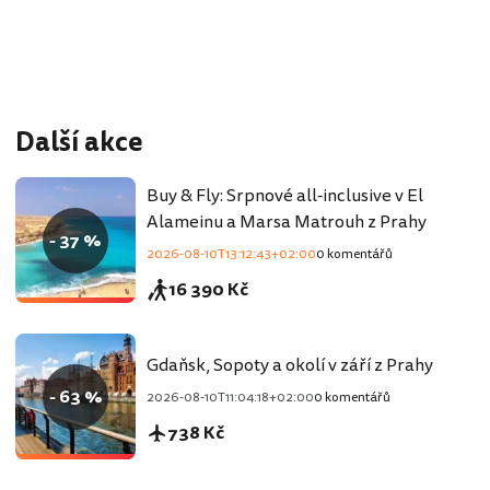
Další akce
Buy & Fly: Srpnové all-inclusive v El
Alameinu a Marsa Matrouh z Prahy
- 37 %
2026-08-10T13:12:43+02:00
0 komentářů
16 390 Kč
Gdaňsk, Sopoty a okolí v září z Prahy
- 63 %
2026-08-10T11:04:18+02:00
0 komentářů
738 Kč