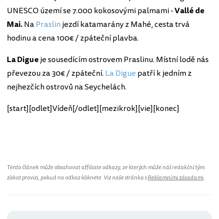
UNESCO území se 7.000 kokosovými palmami -
Vallé de
Mai.
Na
Praslin
jezdí katamarány z Mahé, cesta trvá
hodinu a cena 100€ / zpáteční plavba.
La Digue
je sousedícím ostrovem Praslinu. Místní lodě nás
převezou za 30€ / zpáteční.
La Digue
patří k jedním z
nejhezčích ostrovů na Seychelách.
[start][odlet]Vídeň[/odlet][mezikrok][vie][konec]
Seychely
Tento článek může obsahovat affiliate odkazy, ze kterých může náš redakční tým
získat provizi, pokud na odkaz kliknete. Viz naše stránka s
Reklamními zásadami
.