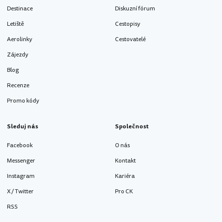
Destinace
Diskuzní fórum
Letiště
Cestopisy
Aerolinky
Cestovatelé
Zájezdy
Blog
Recenze
Promo kódy
Sleduj nás
Společnost
Facebook
O nás
Messenger
Kontakt
Instagram
Kariéra
X / Twitter
Pro CK
RSS