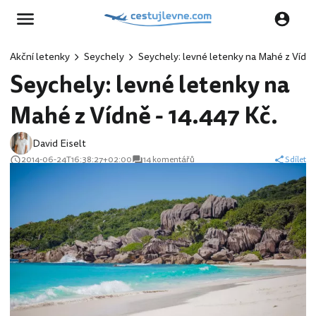
Akční letenky
Seychely
Seychely: levné letenky na Mahé z Vídně
Seychely: levné letenky na
Mahé z Vídně - 14.447 Kč.
David Eiselt
2014-06-24T16:38:27+02:00
14 komentářů
Sdílet