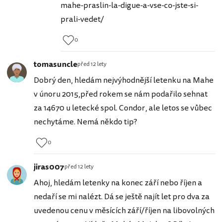
mahe-praslin-la-digue-a-vse-co-jste-si-
prali-vedet/
0
tomasuncle
před 12 lety
Dobrý den, hledám nejvýhodnější letenku na Mahe
v únoru 2015,před rokem se nám podařilo sehnat
za 14670 u letecké spol. Condor, ale letos se vůbec
nechytáme. Nemá někdo tip?
0
jiras007
před 12 lety
Ahoj, hledám letenky na konec září nebo říjen a
nedaří se mi nalézt. Dá se ještě najít let pro dva za
uvedenou cenu v měsících září/říjen na libovolných