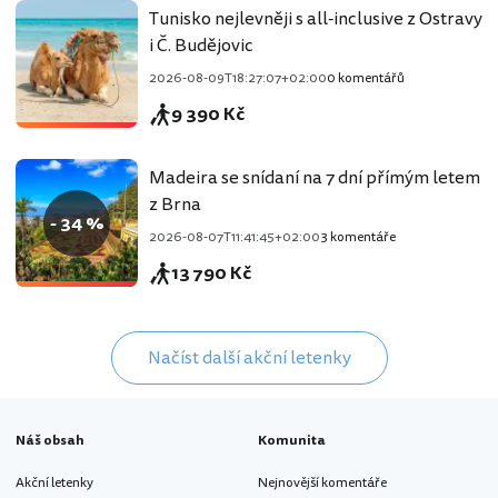
Tunisko nejlevněji s all-inclusive z Ostravy
i Č. Budějovic
2026-08-09T18:27:07+02:00
0 komentářů
9 390 Kč
Madeira se snídaní na 7 dní přímým letem
z Brna
- 34 %
2026-08-07T11:41:45+02:00
3 komentáře
13 790 Kč
Načíst další akční letenky
Náš obsah
Komunita
Akční letenky
Nejnovější komentáře