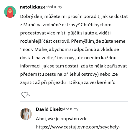
netolicka24
před 11 lety
Dobrý den, můžete mi prosím poradit, jak se dostat
z Mahé na zmíněné ostrovy? Chtěli bychom
procestovat více míst, půjčit si auto a vidět i
rozlehlejší část ostrovů. Přemýšlím, že zůstaneme
1 noc v Mahé, abychom si odpočinuli a vklidu se
dostali na vedlejší ostrovy, ale ocením každou
informaci, jak se tam dostat, zda to nějak zařizovat
předem (tu cestu na přilehlé ostrovy) nebo lze
zajistit až při příjezdu... Děkuji za veškeré info.
0
David Eiselt
před 11 lety
Ahoj, vše je popsáno zde
https://www.cestujlevne.com/seychely-