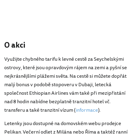
O akci
Využijte chybného tarifu k levné cestě za Seychelskými
ostrovy, které jsou opravdovým rájem na zemi a pyšní se
nejkrásnějšími plážemi světa. Na cestě si můžete dopřát
malý bonus v podobě stopoveru v Dubaji, letecká
společnost Ethiopian Airlines vám také při mezipřistání
nad 8 hodin nabídne bezplatně tranzitní hotel vč.
transferu a také tranzitní vízum (
informace
).
Letenky jsou dostupné na domovském webu prodejce
Pelikan. Večerní odlet z Milána nebo Říma a taktéž ranní