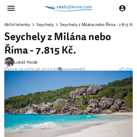
Akční letenky
Seychely
Seychely z Milána nebo Říma - 7.815 Kč.
Seychely z Milána nebo
Říma - 7.815 Kč.
Lukáš Horák
2016-05-20T15:36:32+02:00
10 komentářů
Sdílet