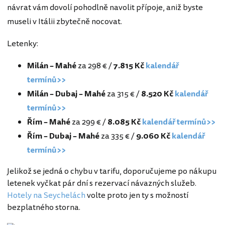
návrat vám dovolí pohodlně navolit přípoje, aniž byste
museli v Itálii zbytečně nocovat.
Letenky:
Milán – Mahé
za 298 € /
7.
815 Kč
kalendář
termínů>>
Milán – Dubaj – Mahé
za 315 € /
8.
520 Kč
kalendář
termínů>>
Řím – Mahé
za 299 € /
8.
085 Kč
kalendář termínů>>
Řím – Dubaj – Mahé
za 335 € /
9.
060 Kč
kalendář
termínů>>
Jelikož se jedná o chybu v tarifu, doporučujeme po nákupu
letenek vyčkat pár dní s rezervací návazných služeb.
Hotely na Seychelách
volte proto jen ty s možností
bezplatného storna.