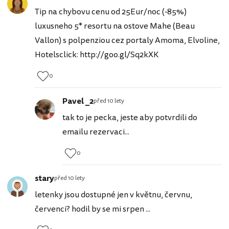
Tip na chybovu cenu od 25Eur/noc (-85%)
luxusneho 5* resortu na ostove Mahe (Beau
Vallon) s polpenziou cez portaly Amoma, Elvoline,
Hotelsclick: http://goo.gl/Sq2kXK
0
Pavel _2
před 10 lety
tak to je pecka, jeste aby potvrdili do
emailu rezervaci...
0
stary
před 10 lety
letenky jsou dostupné jen v květnu, červnu,
červenci? hodil by se mi srpen ...