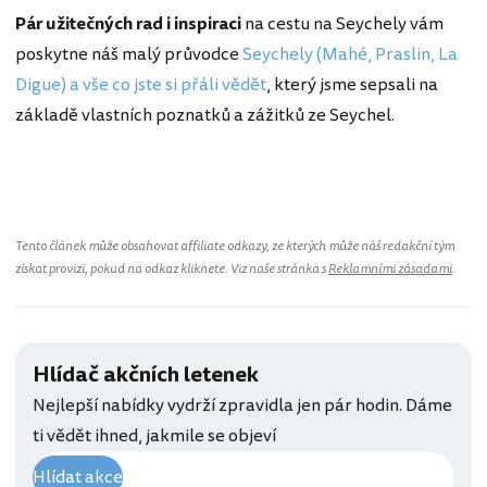
Pár užitečných rad
i inspiraci
na cestu na Seychely vám
poskytne náš malý průvodce
Seychely (Mahé, Praslin, La
Digue) a vše co jste si přáli vědět
, který jsme sepsali na
základě vlastních poznatků a zážitků ze Seychel.
Seychely
Tento článek může obsahovat affiliate odkazy, ze kterých může náš redakční tým
získat provizi, pokud na odkaz kliknete. Viz naše stránka s
Reklamními zásadami
.
Hlídač akčních letenek
Nejlepší nabídky vydrží zpravidla jen pár hodin. Dáme
ti vědět ihned, jakmile se objeví
Hlídat akce