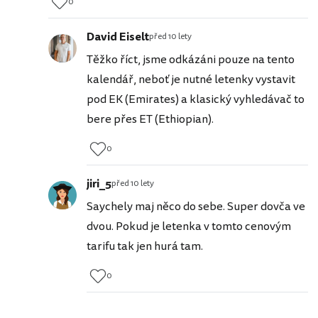
0
David Eiselt
před 10 lety
Těžko říct, jsme odkázáni pouze na tento
kalendář, neboť je nutné letenky vystavit
pod EK (Emirates) a klasický vyhledávač to
bere přes ET (Ethiopian).
0
jiri_5
před 10 lety
Saychely maj něco do sebe. Super dovča ve
dvou. Pokud je letenka v tomto cenovým
tarifu tak jen hurá tam.
0