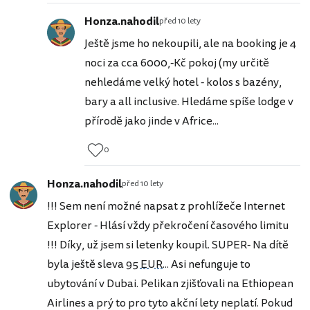
Honza.nahodil
před 10 lety
Ještě jsme ho nekoupili, ale na booking je 4
noci za cca 6000,-Kč pokoj (my určitě
nehledáme velký hotel - kolos s bazény,
bary a all inclusive. Hledáme spíše lodge v
přírodě jako jinde v Africe...
0
Honza.nahodil
před 10 lety
!!! Sem není možné napsat z prohlížeče Internet
Explorer - Hlásí vždy překročení časového limitu
!!! Díky, už jsem si letenky koupil. SUPER- Na dítě
byla ještě sleva
95 EUR
... Asi nefunguje to
ubytování v Dubai. Pelikan zjišťovali na Ethiopean
Airlines a prý to pro tyto akční lety neplatí. Pokud