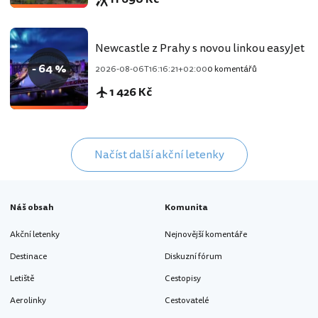
Newcastle z Prahy s novou linkou easyJet
- 64 %
2026-08-06T16:16:21+02:00
0 komentářů
1 426 Kč
Načíst další akční letenky
Náš obsah
Komunita
Akční letenky
Nejnovější komentáře
Destinace
Diskuzní fórum
Letiště
Cestopisy
Aerolinky
Cestovatelé