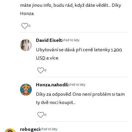
máte jinou info, budu rád, když dáte vědět... Díky
Honza
0
David Eiselt
před 10 lety
Ubytování se dává při ceně letenky
1.200
USD
a více.
0
Honza.nahodil
před 10 lety
Díky za odpověď. Ono není problém si tam
ty dvě noci koupit...
0
robogeci
před 10 lety