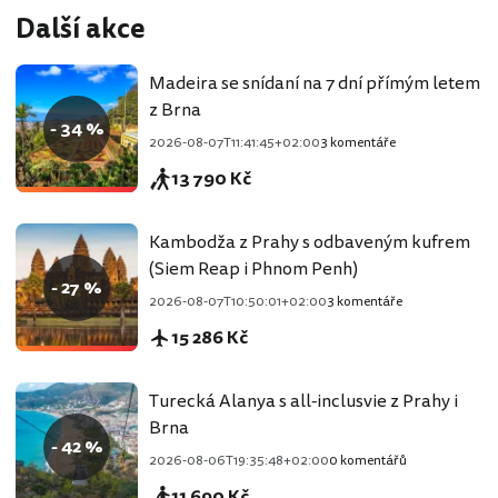
Další akce
Madeira se snídaní na 7 dní přímým letem
z Brna
- 34 %
2026-08-07T11:41:45+02:00
3 komentáře
13 790 Kč
Kambodža z Prahy s odbaveným kufrem
(Siem Reap i Phnom Penh)
- 27 %
2026-08-07T10:50:01+02:00
3 komentáře
15 286 Kč
Turecká Alanya s all-inclusvie z Prahy i
Brna
- 42 %
2026-08-06T19:35:48+02:00
0 komentářů
11 690 Kč