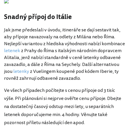
Snadný přípoj do Itálie
Jak jsme předeslali v úvodu, itineráře se dají sestavit tak,
aby přípoje navazovaly na odlety z Milána nebo Říma.
Nejlepší variantou z hlediska výhodnosti nabízí kombinace
letenek
z Prahy do Říma s italským národním dopravcem
Alitalia, jenž nabízí standardně v ceně letenky odbavené
zavazadlo, a dále z Říma na Seychely. Další alternativou
jsou
letenky
z Vuelingem koupené pod kódem Iberie, ty
rovněž zahrnují odbavené zavazadlo.
Ve všech případech počítejte s cenou přípoje od 3 tisíc
výše. Při plánování si nejprve ověřte cenu přípoje. Dbejte
na dostatečný časový odstup mezi lety, u separátních
letenek doporučujeme min. 4 hodiny. Věnujte také
pozornost příletu následující den apod.