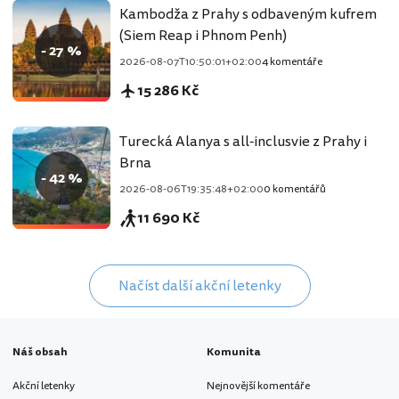
Kambodža z Prahy s odbaveným kufrem
(Siem Reap i Phnom Penh)
- 27 %
2026-08-07T10:50:01+02:00
4 komentáře
15 286 Kč
Turecká Alanya s all-inclusvie z Prahy i
Brna
- 42 %
2026-08-06T19:35:48+02:00
0 komentářů
11 690 Kč
Načíst další akční letenky
Náš obsah
Komunita
Akční letenky
Nejnovější komentáře