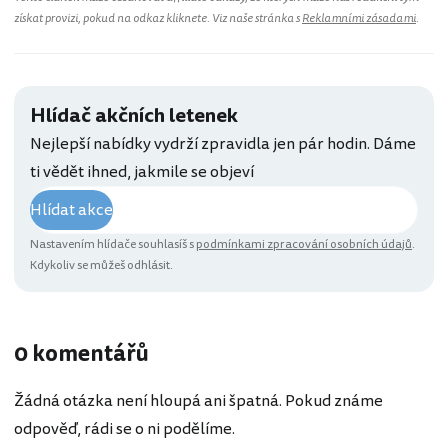
získat provizi, pokud na odkaz kliknete. Viz naše stránka s
Reklamními zásadami
.
Hlídač akčních letenek
Nejlepší nabídky vydrží zpravidla jen pár hodin. Dáme
ti vědět ihned, jakmile se objeví
Hlídat akce
Nastavením hlídače souhlasíš s
podmínkami zpracování osobních údajů
.
Kdykoliv se můžeš odhlásit.
0 komentářů
Žádná otázka není hloupá ani špatná. Pokud známe
odpověď, rádi se o ni podělíme.