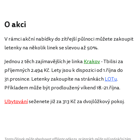
O akci
V rámci akční nabídky do zítřejší půlnoci můžete zakoupit
letenky na několik linek se slevou až 50%.
Jednou z těch zajímavějších je linka
Krakov
- Tbilisi za
příjemných 2.494 Kč. Lety jsou k dispozici od 1.října do
31.prosince. Letenky zakoupíte na stránkách
LOTu
.
Příkladem může být prodloužený víkend 18.-21.října.
Ubytování
seženete již za 313 Kč za dvojlůžkový pokoj.
Tento článek může obsahovat affiliate odkazy, ze kterých může náš redakční tým