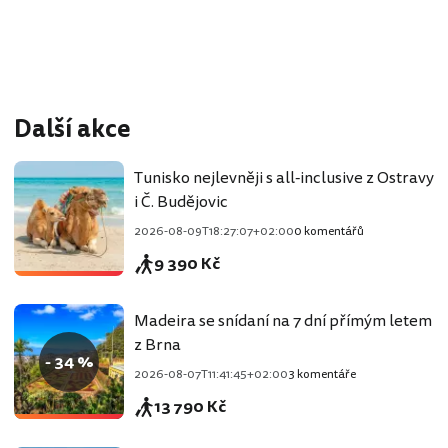
Další akce
Tunisko nejlevněji s all-inclusive z Ostravy
i Č. Budějovic
2026-08-09T18:27:07+02:00
0 komentářů
9 390 Kč
Madeira se snídaní na 7 dní přímým letem
z Brna
- 34 %
2026-08-07T11:41:45+02:00
3 komentáře
13 790 Kč