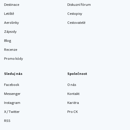
Destinace
Diskuzní fórum
Letiště
Cestopisy
Aerolinky
Cestovatelé
Zájezdy
Blog
Recenze
Promo kódy
Sleduj nás
Společnost
Facebook
O nás
Messenger
Kontakt
Instagram
Kariéra
X / Twitter
Pro CK
RSS