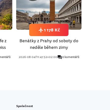
1 178 Kč
fe z
Benátky z Prahy od soboty do
iss
neděle během zimy
mentářů
2026-08-04T11:47:52+02:00
0 komentářů
Společnost