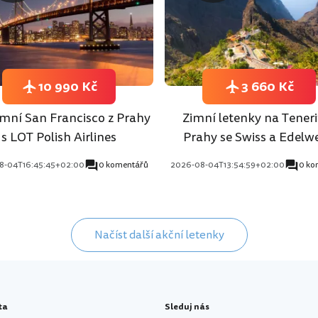
10 990 Kč
3 660 Kč
mní San Francisco z Prahy
Zimní letenky na Teneri
s LOT Polish Airlines
Prahy se Swiss a Edelwe
8-04T16:45:45+02:00
0 komentářů
2026-08-04T13:54:59+02:00
0 ko
Načíst další akční letenky
ta
Sleduj nás