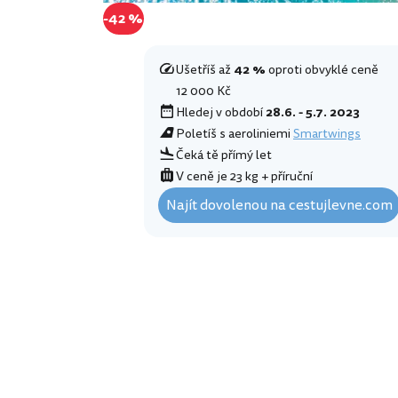
-42 %
Ušetříš až
42 %
oproti obvyklé ceně
12 000 Kč
Hledej v období
28.6. - 5.7. 2023
Poletíš s aeroliniemi
Smartwings
Čeká tě přímý let
V ceně je 23 kg + příruční
Najít dovolenou na cestujlevne.com