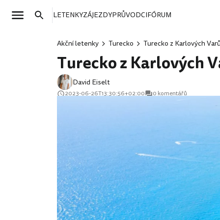
LETENKY
ZÁJEZDY
PRŮVODCI
FÓRUM
Akční letenky
Turecko
Turecko z Karlových Varů 
Turecko z Karlových Va
David Eiselt
2023-06-26T13:30:56+02:00
0 komentářů