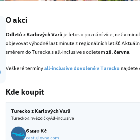
O akci
Odletů z Karlových Varů
je letos o poznání více, než v minul
objevovat výhodné last minute z regionálních letišť. Aktuáln
směrem do Turecka s all-inclusive s odletem
28. června
.
Veškeré termíny
all-inclusive dovolené v Turecku
najdete 
Kde koupit
Turecko z Karlových Varů
Turecko
4 hvězdičky
All-inclusive
6 990 Kč
cestujlevne.com