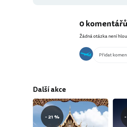
0 komentář
Žádná otázka není hlou
Další akce
- 21 %
-