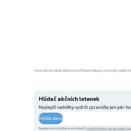
Tento článek může obsahovat affiliate odkazy, ze kterých může náš 
Hlídač akčních letenek
Nejlepší nabídky vydrží zpravidla jen pár ho
Hlídat akce
Nastavením hlídače souhlasíš s
podmínkami zpracování oso