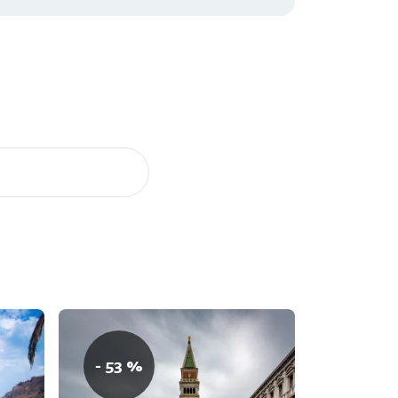
- 53 %