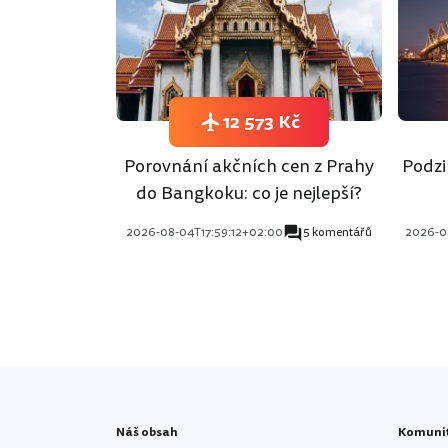
12 573 Kč
Porovnání akčních cen z Prahy
Podzi
do Bangkoku: co je nejlepší?
2026-08-04T17:59:12+02:00
5 komentářů
2026-0
Náš obsah
Komuni