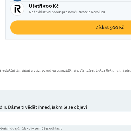
Ušetři 500 Kč
Náš exkluzivní bonus pro nové uživatele Revolutu
Získat 500 Kč
redakční tým získat provizi, pokud na odkaz kliknete. Viz naše stránka s
Reklamními zás
din. Dáme ti vědět ihned, jakmile se objeví
bních údajů
. Kdykoliv se můžeš odhlásit.