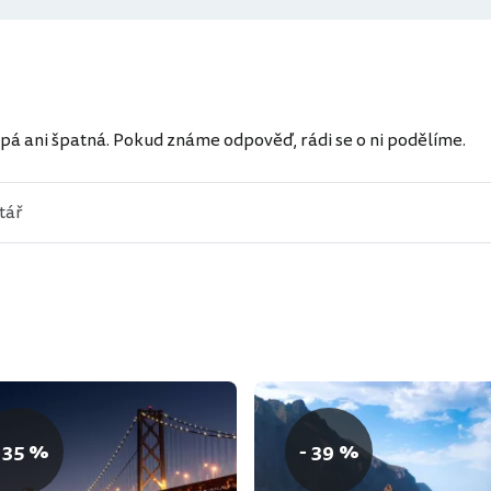
ů
pá ani špatná. Pokud známe odpověď, rádi se o ni podělíme.
 35 %
- 39 %