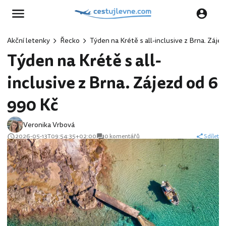
Akční letenky
Řecko
Týden na Krétě s all-inclusive z Brna. Záje
Týden na Krétě s all-
inclusive z Brna. Zájezd od 6
990 Kč
Veronika Vrbová
2026-05-13T09:54:35+02:00
0 komentářů
Sdílet