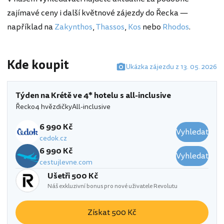
zajímavé ceny i další květnové zájezdy do Řecka —
například na
Zakynthos
,
Thassos
,
Kos
nebo
Rhodos
.
Kde koupit
Ukázka zájezdu z 13. 05. 2026
Týden na Krétě ve 4* hotelu s all-inclusive
Řecko
4 hvězdičky
All-inclusive
6 990 Kč
Vyhledat
cedok.cz
6 990 Kč
Vyhledat
cestujlevne.com
Ušetři 500 Kč
Náš exkluzivní bonus pro nové uživatele Revolutu
Získat 500 Kč