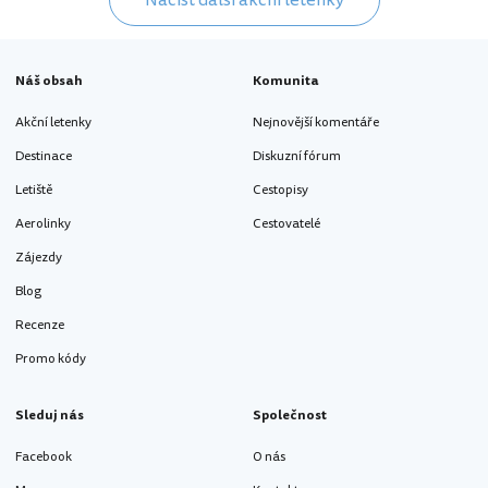
Načíst další akční letenky
Náš obsah
Komunita
Akční letenky
Nejnovější komentáře
Destinace
Diskuzní fórum
Letiště
Cestopisy
Aerolinky
Cestovatelé
Zájezdy
Blog
Recenze
Promo kódy
Sleduj nás
Společnost
Facebook
O nás