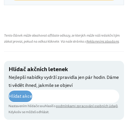
Tento článek může obsahovat affiliate odkazy, ze kterých může náš redakční tým
získat provizi, pokud na odkaz kliknete. Viz naše stránka s
Reklamními zásadami
.
Hlídač akčních letenek
Nejlepší nabídky vydrží zpravidla jen pár hodin. Dáme
ti vědět ihned, jakmile se objeví
Hlídat akce
Nastavením hlídače souhlasíš s
podmínkami zpracování osobních údajů
.
Kdykoliv se můžeš odhlásit.