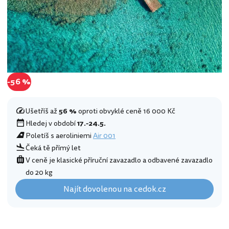
-56 %
Ušetříš až
56 %
oproti obvyklé ceně 16 000 Kč
Hledej v období
17.-24.5.
Poletíš s aeroliniemi
Air 001
Čeká tě přímý let
V ceně je klasické příruční zavazadlo a odbavené zavazadlo
do 20 kg
Najít dovolenou na cedok.cz