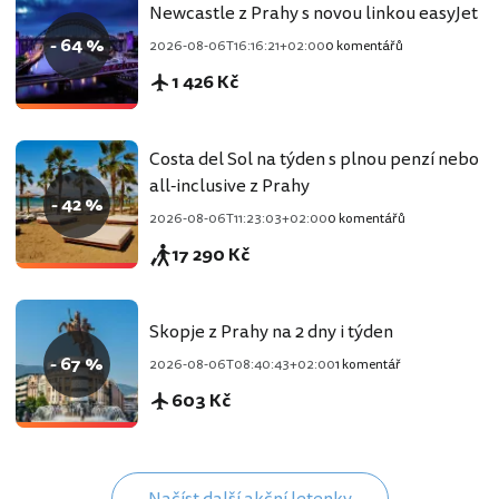
Newcastle z Prahy s novou linkou easyJet
- 64 %
2026-08-06T16:16:21+02:00
0 komentářů
1 426 Kč
Costa del Sol na týden s plnou penzí nebo
all-inclusive z Prahy
- 42 %
2026-08-06T11:23:03+02:00
0 komentářů
17 290 Kč
Skopje z Prahy na 2 dny i týden
- 67 %
2026-08-06T08:40:43+02:00
1 komentář
603 Kč