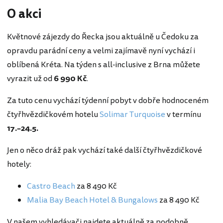
O akci
Květnové zájezdy do Řecka jsou aktuálně u Čedoku za
opravdu parádní ceny a velmi zajímavě nyní vychází i
oblíbená Kréta. Na týden s all-inclusive z Brna můžete
vyrazit už od
6 990 Kč
.
Za tuto cenu vychází týdenní pobyt v dobře hodnoceném
čtyřhvězdičkovém hotelu
Solimar Turquoise
v termínu
17.–24.5.
Jen o něco dráž pak vychází také další čtyřhvězdičkové
hotely:
Castro Beach
za 8 490 Kč
Malia Bay Beach Hotel & Bungalows
za 8 490 Kč
V našem vyhledávači najdete aktuálně za podobně