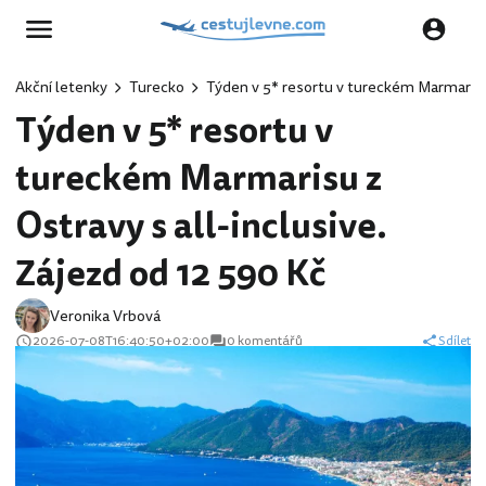
Akční letenky
Turecko
Týden v 5* resortu v tureckém Marmarisu 
Týden v 5* resortu v
tureckém Marmarisu z
Ostravy s all-inclusive.
Zájezd od 12 590 Kč
Veronika Vrbová
2026-07-08T16:40:50+02:00
0 komentářů
Sdílet