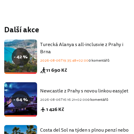
Další akce
Turecká Alanya s all-inclusvie z Prahy i
Brna
- 42 %
2026-08-06T19:35:48+02:00
0 komentářů
11 690 Kč
Newcastle z Prahy s novou linkou easyJet
- 64 %
2026-08-06T16:16:21+02:00
0 komentářů
1 426 Kč
Costa del Sol na týden s plnou penzí nebo