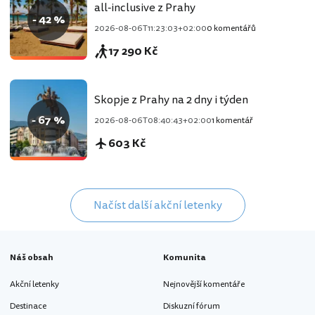
all-inclusive z Prahy
- 42 %
2026-08-06T11:23:03+02:00
0 komentářů
17 290 Kč
Skopje z Prahy na 2 dny i týden
- 67 %
2026-08-06T08:40:43+02:00
1 komentář
603 Kč
Načíst další akční letenky
Náš obsah
Komunita
Akční letenky
Nejnovější komentáře
Destinace
Diskuzní fórum