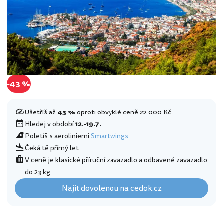
-43 %
Ušetříš až
43 %
oproti obvyklé ceně 22 000 Kč
Hledej v období
12.-19.7.
Poletíš s aeroliniemi
Smartwings
Čeká tě přímý let
V ceně je klasické příruční zavazadlo a odbavené zavazadlo
do 23 kg
Najít dovolenou na cedok.cz