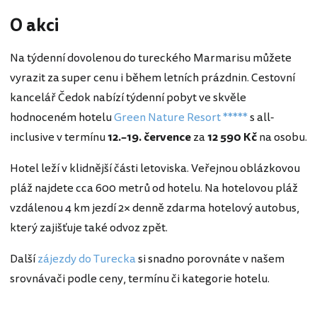
O akci
Na týdenní dovolenou do tureckého Marmarisu můžete
vyrazit za super cenu i během letních prázdnin. Cestovní
kancelář Čedok nabízí týdenní pobyt ve skvěle
hodnoceném hotelu
Green Nature Resort *****
s all-
inclusive v termínu
12.–19. července
za
12 590 Kč
na osobu.
Hotel leží v klidnější části letoviska. Veřejnou oblázkovou
pláž najdete cca 600 metrů od hotelu. Na hotelovou pláž
vzdálenou 4 km jezdí 2× denně zdarma hotelový autobus,
který zajišťuje také odvoz zpět.
Další
zájezdy do Turecka
si snadno porovnáte v našem
srovnávači podle ceny, termínu či kategorie hotelu.