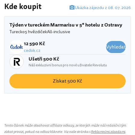
Kde koupit
Ukázka zájezdu z 08. 07. 2026
Týden v tureckém Marmarisu v 5* hotelu z Ostravy
Turecko
5 hvězdiček
All-inclusive
12 590 Kč
Vyhledat
cedok.cz
Ušetři 500 Kč
Náš exkluzivní bonus pro nové uživatele Revolutu
Získat 500 Kč
Green Nature Resort
Tento článek může obsahovat affiliate odkazy, ze kterých může náš redakční tým
získat provizi, pokud na odkaz kliknete. Viz naše stránka s
Reklamními zásadami
.