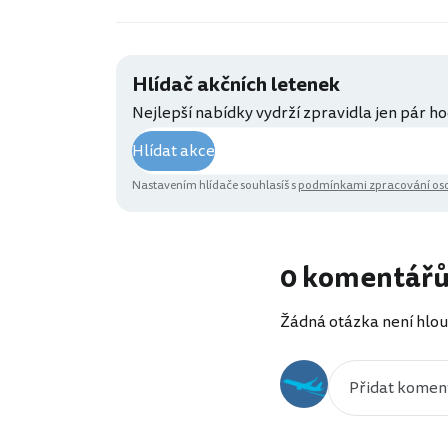
Hlídač akčních letenek
Nejlepší nabídky vydrží zpravidla jen pár ho
Hlídat akce
Nastavením hlídače souhlasíš s
podmínkami zpracování oso
0 komentář
Žádná otázka není hlou