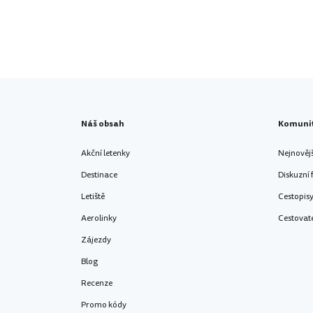
Náš obsah
Komuni
Akční letenky
Nejnověj
Destinace
Diskuzní
Letiště
Cestopis
Aerolinky
Cestovat
Zájezdy
Blog
Recenze
Promo kódy