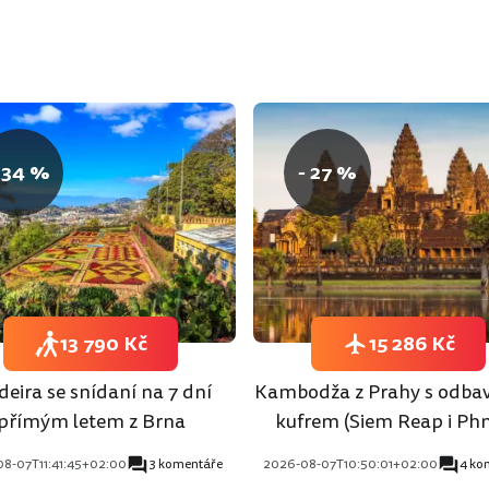
 34 %
- 27 %
13 790 Kč
15 286 Kč
eira se snídaní na 7 dní
Kambodža z Prahy s odb
přímým letem z Brna
kufrem (Siem Reap i P
Penh)
8-07T11:41:45+02:00
3 komentáře
2026-08-07T10:50:01+02:00
4 ko