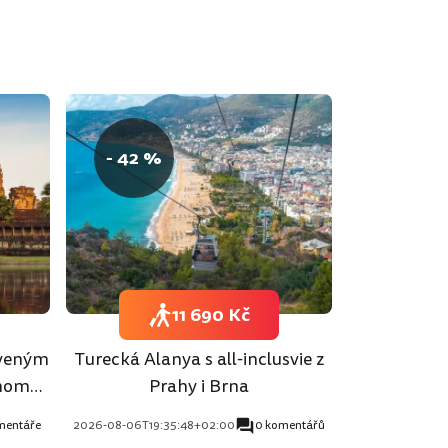
- 42 %
11 690 Kč
aveným
Turecká Alanya s all-inclusvie z
hnom
Prahy i Brna
mentáře
2026-08-06T19:35:48+02:00
0 komentářů