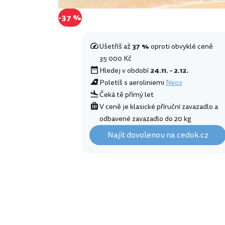
-37 %
Ušetříš až
37 %
oproti obvyklé ceně
35 000 Kč
Hledej v období
24.11. - 2.12.
Poletíš s aeroliniemi
Neos
Čeká tě přímý let
V ceně je klasické příruční zavazadlo a
odbavené zavazadlo do 20 kg
Najít dovolenou na cedok.cz