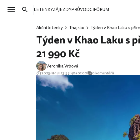
LETENKY
ZÁJEZDY
PRŮVODCI
FÓRUM
Akční letenky
Thajsko
Týden v Khao Laku s přím
Týden v Khao Laku s př
21 990 Kč
Veronika Vrbová
2025-11-18T13:53:40+01:00
0 komentářů