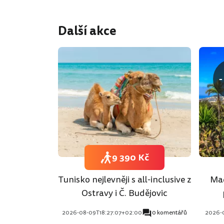
Další akce
-
9 390 Kč
Tunisko nejlevněji s all-inclusive z
Mad
Ostravy i Č. Budějovic
2026-08-09T18:27:07+02:00
0 komentářů
2026-0