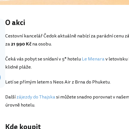
O akci
Cestovní kancelář Čedok aktuálně nabízí za parádní cenu z
za
21 990 Kč
na osobu.
Čeká vás pobyt se snídaní v 5* hotelu
Le Menara
v letovisku
klidné pláže.
Letí se přímým letem s Neos Air z Brna do Phuketu.
Další
zájezdy do Thajska
si můžete snadno porovnat v našem
úrovně hotelu.
Kde koupit