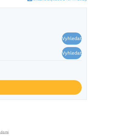
Vyhledat
Vyhledat
adami
.