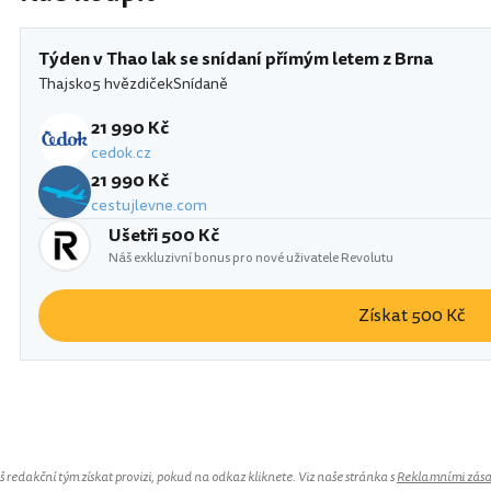
Týden v Thao lak se snídaní přímým letem z Brna
Thajsko
5 hvězdiček
Snídaně
21 990 Kč
cedok.cz
21 990 Kč
cestujlevne.com
Ušetři 500 Kč
Náš exkluzivní bonus pro nové uživatele Revolutu
Získat 500 Kč
Le Menara
redakční tým získat provizi, pokud na odkaz kliknete. Viz naše stránka s
Reklamními zás