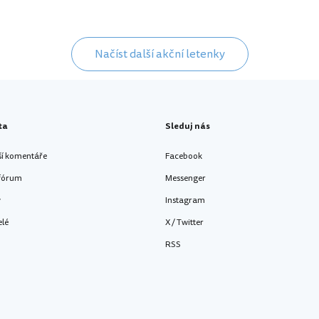
Načíst další akční letenky
ta
Sleduj nás
ší komentáře
Facebook
 fórum
Messenger
y
Instagram
elé
X / Twitter
RSS