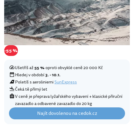
-55 %
Ušetříš až
55 %
oproti obvyklé ceně 20 000 Kč
Hledej v období
3. - 10.1.
Poletíš s aeroliniemi
SunExpress
Čeká tě přímý let
V ceně je přeprava lyžařského vybavení + klasické příruční
zavazadlo a odbavené zavazadlo do 20 kg
Najít dovolenou na cedok.cz