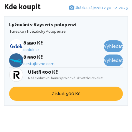
Kde koupit
Ukázka zájezdu z 30. 12. 2025
Lyžování v Kayseri s polopenzí
Turecko
3 hvězdičky
Polopenze
8 990 Kč
Vyhledat
cedok.cz
8 990 Kč
Vyhledat
cestujlevne.com
Ušetři 500 Kč
Náš exkluzivní bonus pro nové uživatele Revolutu
Získat 500 Kč
Mirada del Monte