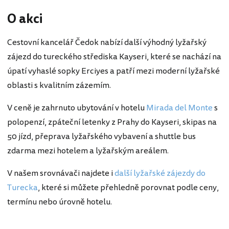
O akci
Cestovní kancelář Čedok nabízí další výhodný lyžařský
zájezd do tureckého střediska Kayseri, které se nachází na
úpatí vyhaslé sopky Erciyes a patří mezi moderní lyžařské
oblasti s kvalitním zázemím.
V ceně je zahrnuto ubytování v hotelu
Mirada del Monte
s
polopenzí, zpáteční letenky z Prahy do Kayseri, skipas na
50 jízd, přeprava lyžařského vybavení a shuttle bus
zdarma mezi hotelem a lyžařským areálem.
V našem srovnávači najdete i
další lyžařské zájezdy do
Turecka
, které si můžete přehledně porovnat podle ceny,
termínu nebo úrovně hotelu.