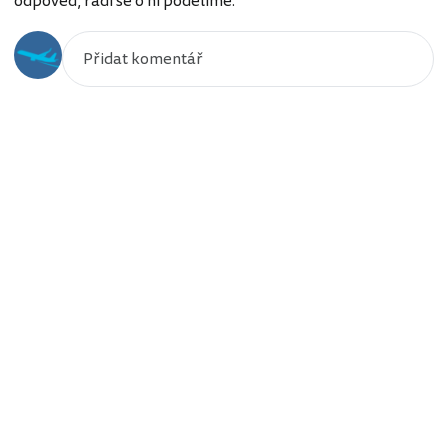
odpověď, rádi se o ni podělíme.