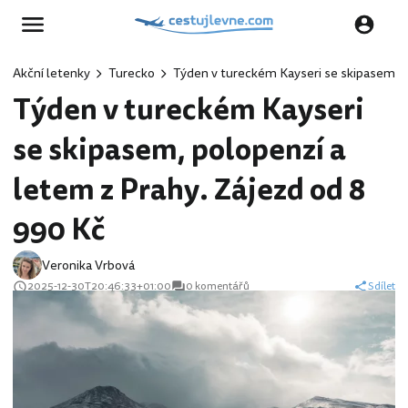
Akční letenky
Turecko
Týden v tureckém Kayseri se skipasem, p
Týden v tureckém Kayseri
se skipasem, polopenzí a
letem z Prahy. Zájezd od 8
990 Kč
Veronika Vrbová
2025-12-30T20:46:33+01:00
0 komentářů
Sdílet