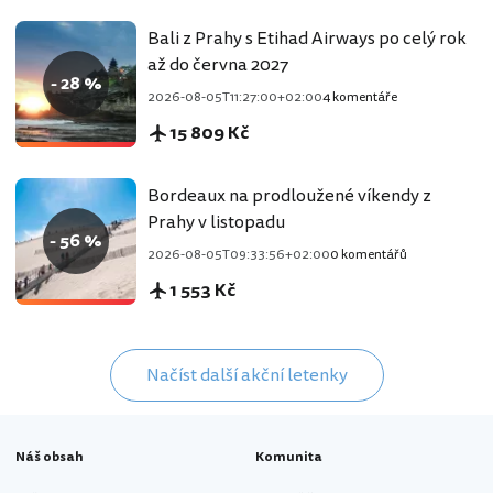
Bali z Prahy s Etihad Airways po celý rok
až do června 2027
- 28 %
2026-08-05T11:27:00+02:00
4 komentáře
15 809 Kč
Bordeaux na prodloužené víkendy z
Prahy v listopadu
- 56 %
2026-08-05T09:33:56+02:00
0 komentářů
1 553 Kč
Načíst další akční letenky
Náš obsah
Komunita