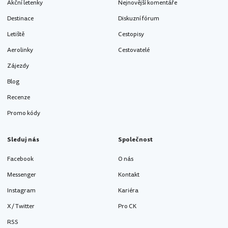
Akční letenky
Nejnovější komentáře
Destinace
Diskuzní fórum
Letiště
Cestopisy
Aerolinky
Cestovatelé
Zájezdy
Blog
Recenze
Promo kódy
Sleduj nás
Společnost
Facebook
O nás
Messenger
Kontakt
Instagram
Kariéra
X / Twitter
Pro CK
RSS