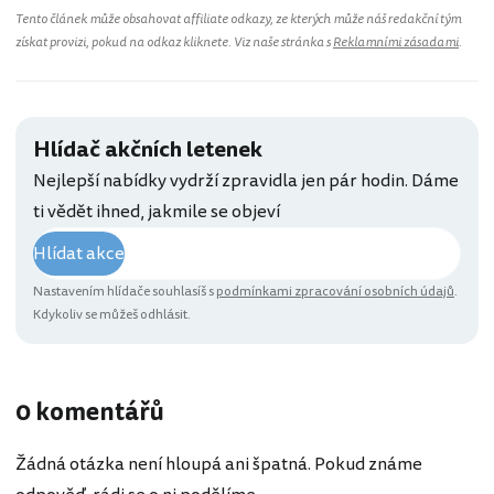
Tento článek může obsahovat affiliate odkazy, ze kterých může náš redakční tým
získat provizi, pokud na odkaz kliknete. Viz naše stránka s
Reklamními zásadami
.
Hlídač akčních letenek
Nejlepší nabídky vydrží zpravidla jen pár hodin. Dáme
ti vědět ihned, jakmile se objeví
Hlídat akce
Nastavením hlídače souhlasíš s
podmínkami zpracování osobních údajů
.
Kdykoliv se můžeš odhlásit.
0 komentářů
Žádná otázka není hloupá ani špatná. Pokud známe