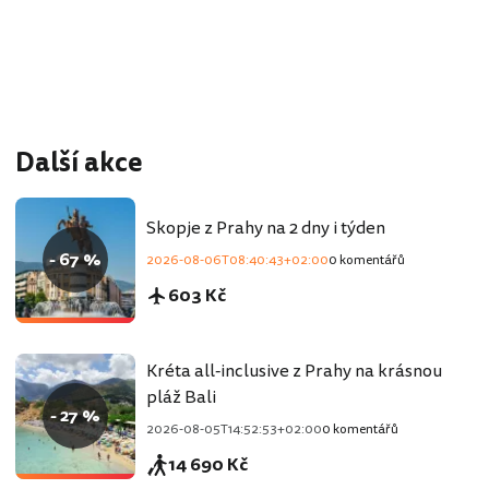
Další akce
Skopje z Prahy na 2 dny i týden
- 67 %
2026-08-06T08:40:43+02:00
0 komentářů
603 Kč
Kréta all-inclusive z Prahy na krásnou
pláž Bali
- 27 %
2026-08-05T14:52:53+02:00
0 komentářů
14 690 Kč