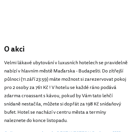
O akci
Velmi lákavé ubytování v luxusních hotelech se pravidelně
nabízí v hlavním městě Maďarska - Budapešti. Do zítřejší
půlnoci (11.září 23:59) máte možnost si zarezervovat pokoj
pro 2 osoby za 761 Kč ! V hotelu se každé ráno podává
zdarma croassant s kávou, pokud by Vám tato lehčí
snídaně nestačila, můžete si dopřát za 198 Kč snídaňový
bufet. Hotel se nachází v centru města a termíny
naleznete do konce listopadu.