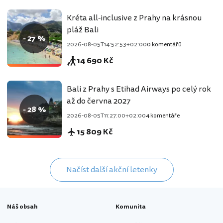
Kréta all-inclusive z Prahy na krásnou
pláž Bali
- 27 %
2026-08-05T14:52:53+02:00
0 komentářů
14 690 Kč
Bali z Prahy s Etihad Airways po celý rok
až do června 2027
- 28 %
2026-08-05T11:27:00+02:00
4 komentáře
15 809 Kč
Načíst další akční letenky
Náš obsah
Komunita