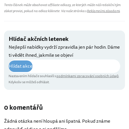
Tento článek může obsahovat affiliate odkazy, ze kterých může náš redakční tým
získat provizi, pokud na odkaz kliknete. Viz naše stránka s
Reklamními zásadami
.
Hlídač akčních letenek
Nejlepší nabídky vydrží zpravidla jen pár hodin. Dáme
ti vědět ihned, jakmile se objeví
Hlídat akce
Nastavením hlídače souhlasíš s
podmínkami zpracování osobních údajů
.
Kdykoliv se můžeš odhlásit.
0 komentářů
Žádná otázka není hloupá ani špatná. Pokud známe