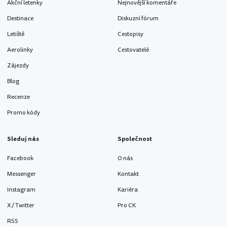
Akční letenky
Nejnovější komentáře
Destinace
Diskuzní fórum
Letiště
Cestopisy
Aerolinky
Cestovatelé
Zájezdy
Blog
Recenze
Promo kódy
Sleduj nás
Společnost
Facebook
O nás
Messenger
Kontakt
Instagram
Kariéra
X / Twitter
Pro CK
RSS