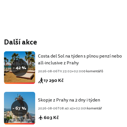
Další akce
Costa del Sol na týden s plnou penzí nebo
all-inclusive z Prahy
- 42 %
2026-08-06T11:23:03+02:00
0 komentářů
17 290 Kč
Skopje z Prahy na 2 dny i týden
- 67 %
2026-08-06T08:40:43+02:00
1 komentář
603 Kč