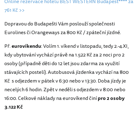
Online rezervace hotelu BEST WESTERN Budapest**** za
761 Kč >>
Dopravou do Budapešti Vám poslouží společnosti
Eurolines či Orangeways za 800 Kč / zpáteční jízdné.
Př.
eurovíkendu
: Volím 1. víkend v listopadu, tedy 2.-4.XI,
kdy ubytování vychází právě na 1.522 Kč za 2 noci pro 2
osoby (případně děti do 12 let jsou zdarma za využití
stávajících postelí). Autobusová jízdenka vychází na 800
Kč s odjezdem v pátek v 6:30 nebo v 13:30. Doba jízdy je
necelých 6 hodin. Zpět v neděli s odjezdem v 8:00 nebo
16:00. Celkové náklady na eurovíkend činí
pro 2 osoby
3.122 Kč
Maďarsko