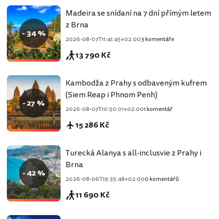
Madeira se snídaní na 7 dní přímým letem
z Brna
- 34 %
2026-08-07T11:41:45+02:00
3 komentáře
13 790 Kč
Kambodža z Prahy s odbaveným kufrem
(Siem Reap i Phnom Penh)
- 27 %
2026-08-07T10:50:01+02:00
1 komentář
15 286 Kč
Turecká Alanya s all-inclusvie z Prahy i
Brna
- 42 %
2026-08-06T19:35:48+02:00
0 komentářů
11 690 Kč