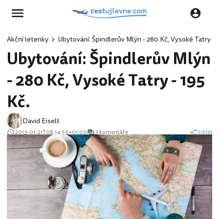
Akční letenky
Ubytování: Špindlerův Mlýn - 280 Kč, Vysoké Tatry - 
Ubytování: Špindlerův Mlýn
- 280 Kč, Vysoké Tatry - 195
Kč.
David Eiselt
2013-01-21T08:14:59+01:00
3 komentáře
Sdílet