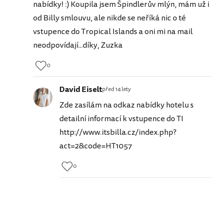
nabídky! :) Koupila jsem Špindlerův mlýn, mám už i
od Billy smlouvu, ale nikde se neříká nic o té
vstupence do Tropical Islands a oni mi na mail
neodpovídají...díky, Zuzka
0
David Eiselt
před 14 lety
Zde zasílám na odkaz nabídky hotelu s
detailní informací k vstupence do TI
http://www.itsbilla.cz/index.php?
act=2&code=HT1057
0