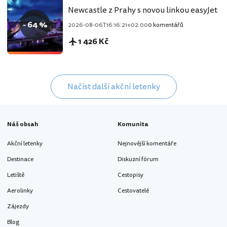
Newcastle z Prahy s novou linkou easyJet
- 64 %
2026-08-06T16:16:21+02:00
0 komentářů
1 426 Kč
Načíst další akční letenky
Náš obsah
Komunita
Akční letenky
Nejnovější komentáře
Destinace
Diskuzní fórum
Letiště
Cestopisy
Aerolinky
Cestovatelé
Zájezdy
Blog