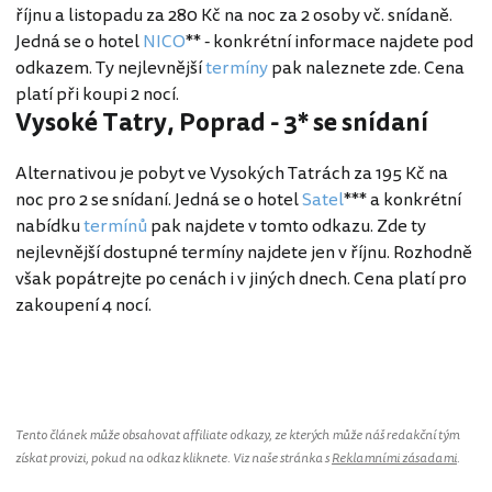
říjnu a listopadu za 280 Kč na noc za 2 osoby vč. snídaně.
Jedná se o hotel
NICO
** - konkrétní informace najdete pod
odkazem. Ty nejlevnější
termíny
pak naleznete zde. Cena
platí při koupi 2 nocí.
Vysoké Tatry, Poprad - 3* se snídaní
Alternativou je pobyt ve Vysokých Tatrách za 195 Kč na
noc pro 2 se snídaní. Jedná se o hotel
Satel
*** a konkrétní
nabídku
termínů
pak najdete v tomto odkazu. Zde ty
nejlevnější dostupné termíny najdete jen v říjnu. Rozhodně
však popátrejte po cenách i v jiných dnech. Cena platí pro
zakoupení 4 nocí.
Tento článek může obsahovat affiliate odkazy, ze kterých může náš redakční tým
získat provizi, pokud na odkaz kliknete. Viz naše stránka s
Reklamními zásadami
.