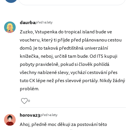
daurba
před 14 lety
Zuzko, Vstupenka do tropical island bude ve
voucheru, který ti příjde před plánovanou cestou
domů. Je to taková předtištěná univerzální
knížečka, neboj, určitě tam bude. Od ITS kupuji
pobyty pravidelně, pokud si člověk pohlídá
všechny nabízené slevy, vychází cestování přes
tuto CK lépe než přes slevové portály. Nikdy žádný
problém.
0
horova23
před 14 lety
Ahoj, předně moc děkuji za postování této