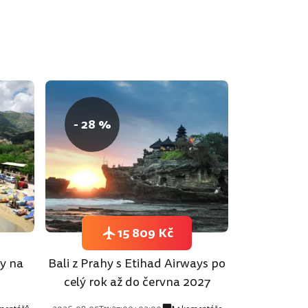
- 28 %
15 809 Kč
hy na
Bali z Prahy s Etihad Airways po
celý rok až do června 2027