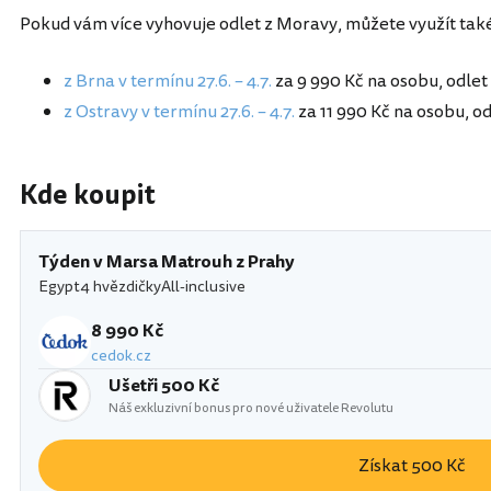
Pokud vám více vyhovuje odlet z Moravy, můžete využít také 
z Brna v termínu 27.6. – 4.7.
za 9 990 Kč na osobu, odlet 
z Ostravy v termínu 27.6. – 4.7.
za 11 990 Kč na osobu, od
Kde koupit
Týden v Marsa Matrouh z Prahy
Egypt
4 hvězdičky
All-inclusive
8 990 Kč
cedok.cz
Ušetři 500 Kč
Náš exkluzivní bonus pro nové uživatele Revolutu
Získat 500 Kč