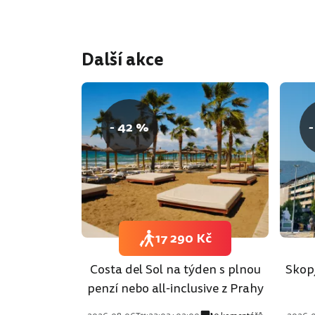
Další akce
- 42 %
-
17 290 Kč
Costa del Sol na týden s plnou
Skopj
penzí nebo all-inclusive z Prahy