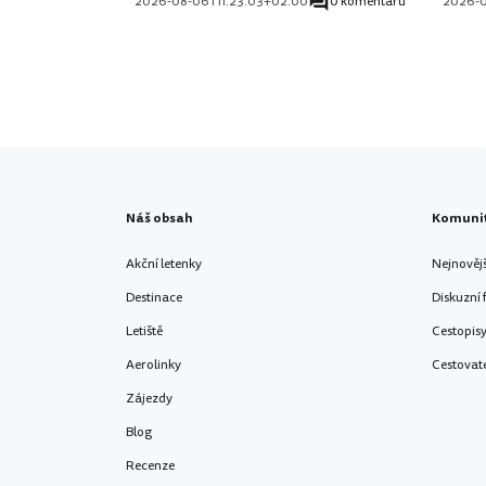
2026-08-06T11:23:03+02:00
0 komentářů
2026-
Náš obsah
Komuni
Akční letenky
Nejnověj
Destinace
Diskuzní
Letiště
Cestopis
Aerolinky
Cestovat
Zájezdy
Blog
Recenze