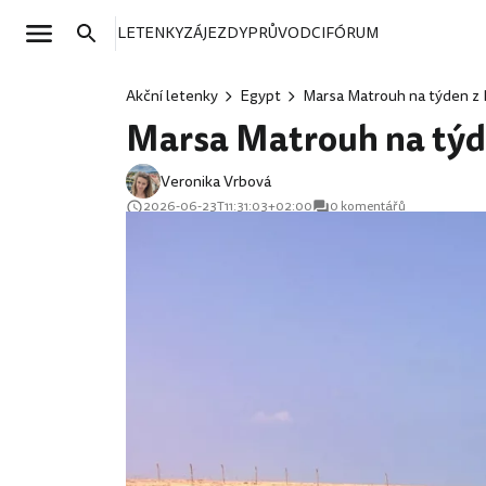
LETENKY
ZÁJEZDY
PRŮVODCI
FÓRUM
Akční letenky
Egypt
Marsa Matrouh na týden z P
Marsa Matrouh na týden
Veronika Vrbová
2026-06-23T11:31:03+02:00
0 komentářů