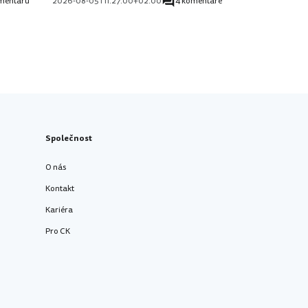
mentářů
2026-08-05T11:27:00+02:00
4 komentáře
Společnost
O nás
Kontakt
Kariéra
Pro CK