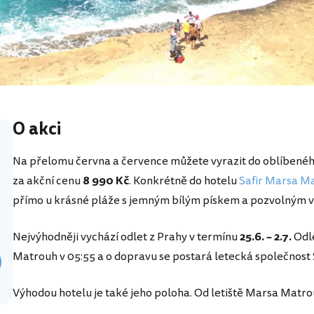
O akci
Na přelomu června a července můžete vyrazit do oblíbené
za akční cenu
8 990 Kč
. Konkrétně do hotelu
Safir Marsa Ma
přímo u krásné pláže s jemným bílým pískem a pozvolným 
Nejvýhodněji vychází odlet z Prahy v termínu
25.6. – 2.7.
Odle
Matrouh v 05:55 a o dopravu se postará letecká společnost
Výhodou hotelu je také jeho poloha. Od letiště Marsa Matrou