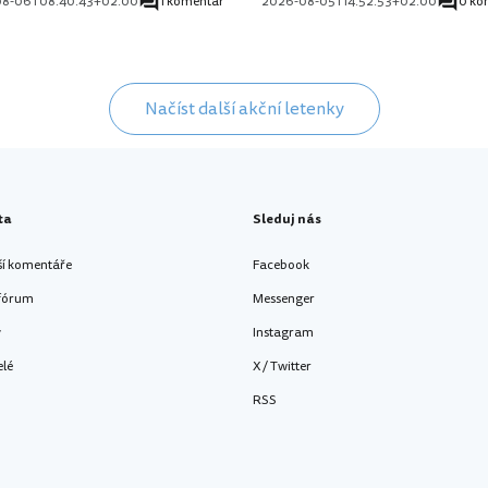
08-06T08:40:43+02:00
1 komentář
2026-08-05T14:52:53+02:00
0 ko
Načíst další akční letenky
ta
Sleduj nás
ší komentáře
Facebook
 fórum
Messenger
y
Instagram
elé
X / Twitter
RSS