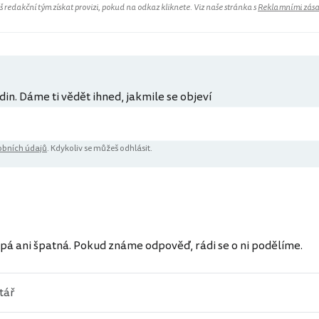
redakční tým získat provizi, pokud na odkaz kliknete. Viz naše stránka s
Reklamními zás
din. Dáme ti vědět ihned, jakmile se objeví
bních údajů
. Kdykoliv se můžeš odhlásit.
ů
pá ani špatná. Pokud známe odpověď, rádi se o ni podělíme.