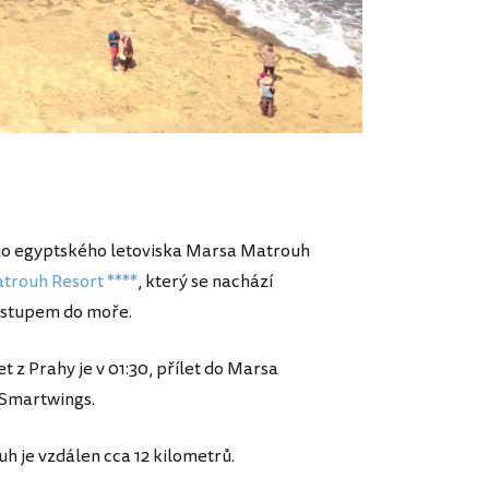
ho egyptského letoviska Marsa Matrouh
trouh Resort ****
, který se nachází
vstupem do moře.
t z Prahy je v 01:30, přílet do Marsa
 Smartwings.
h je vzdálen cca 12 kilometrů.