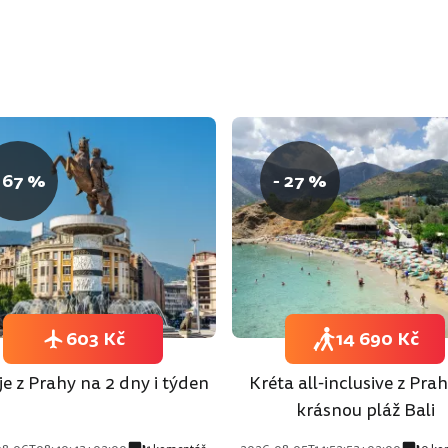
 67 %
- 27 %
603 Kč
14 690 Kč
e z Prahy na 2 dny i týden
Kréta all-inclusive z Pra
krásnou pláž Bali