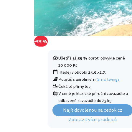
-55 %
Ušetříš až
55 %
oproti obvyklé ceně
20 000 Kč
Hledej v období
25.6.-2.7.
Poletíš s aeroliniemi
Smartwings
Čeká tě přímý let
V ceně je klasické příruční zavazadlo a
odbavené zavazadlo do 23 kg
Najít dovolenou na cedok.cz
Zobrazit více prodejců