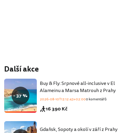
Další akce
Buy & Fly: Srpnové all-inclusive v El
Alameinu a Marsa Matrouh z Prahy
- 37 %
2026-08-10T13:12:43+02:00
0 komentářů
16 390 Kč
Gdaňsk, Sopoty a okolí v září z Prahy