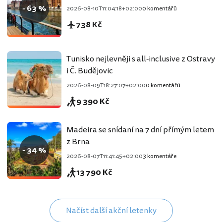
- 63 %
2026-08-10T11:04:18+02:00
0 komentářů
738 Kč
Tunisko nejlevněji s all-inclusive z Ostravy
i Č. Budějovic
2026-08-09T18:27:07+02:00
0 komentářů
9 390 Kč
Madeira se snídaní na 7 dní přímým letem
z Brna
- 34 %
2026-08-07T11:41:45+02:00
3 komentáře
13 790 Kč
Načíst další akční letenky