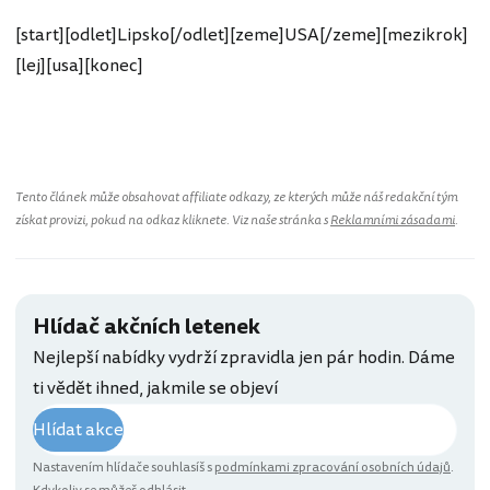
[start][odlet]Lipsko[/odlet][zeme]USA[/zeme][mezikrok]
[lej][usa][konec]
Tento článek může obsahovat affiliate odkazy, ze kterých může náš redakční tým
získat provizi, pokud na odkaz kliknete. Viz naše stránka s
Reklamními zásadami
.
Hlídač akčních letenek
Nejlepší nabídky vydrží zpravidla jen pár hodin. Dáme
ti vědět ihned, jakmile se objeví
Hlídat akce
Nastavením hlídače souhlasíš s
podmínkami zpracování osobních údajů
.