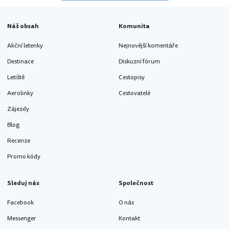
Náš obsah
Komunita
Akční letenky
Nejnovější komentáře
Destinace
Diskuzní fórum
Letiště
Cestopisy
Aerolinky
Cestovatelé
Zájezdy
Blog
Recenze
Promo kódy
Sleduj nás
Společnost
Facebook
O nás
Messenger
Kontakt