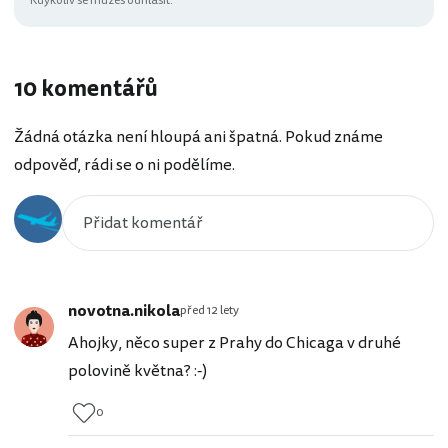
Kdykoliv se můžeš odhlásit.
10 komentářů
Žádná otázka není hloupá ani špatná. Pokud známe
odpověď, rádi se o ni podělíme.
novotna.nikola
před 12 lety
Ahojky, něco super z Prahy do Chicaga v druhé
polovině května? :-)
0