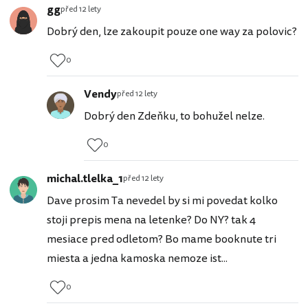
gg
před 12 lety
Dobrý den, lze zakoupit pouze one way za polovic?
0
Vendy
před 12 lety
Dobrý den Zdeňku, to bohužel nelze.
0
michal.tlelka_1
před 12 lety
Dave prosim Ta nevedel by si mi povedat kolko
stoji prepis mena na letenke? Do NY? tak 4
mesiace pred odletom? Bo mame booknute tri
miesta a jedna kamoska nemoze ist...
0