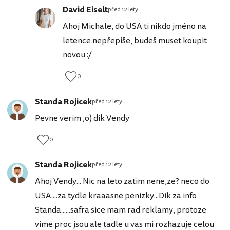
David Eiselt
před 12 lety
Ahoj Michale, do USA ti nikdo jméno na
letence nepřepíše, budeš muset koupit
novou :/
0
Standa Rojicek
před 12 lety
Pevne verim ;o) dik Vendy
0
Standa Rojicek
před 12 lety
Ahoj Vendy... Nic na leto zatim nene,ze? neco do
USA....za tydle kraaasne penizky...Dik za info
Standa......safra sice mam rad reklamy, protoze
vime proc jsou ale tadle u vas mi rozhazuje celou