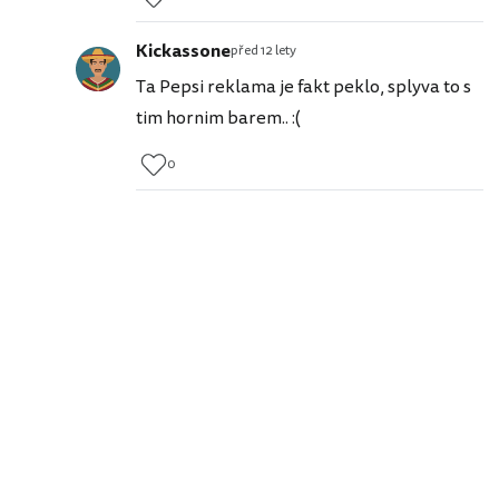
Kickassone
před 12 lety
Ta Pepsi reklama je fakt peklo, splyva to s
tim hornim barem.. :(
0