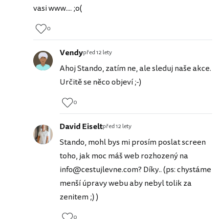
vasi www.... ;o(
0
Vendy
před 12 lety
Ahoj Stando, zatím ne, ale sleduj naše akce.
Určitě se něco objeví ;-)
0
David Eiselt
před 12 lety
Stando, mohl bys mi prosím poslat screen
toho, jak moc máš web rozhozený na
info@cestujlevne.com? Díky.. (ps: chystáme
menší úpravy webu aby nebyl tolik za
zenitem ;) )
0