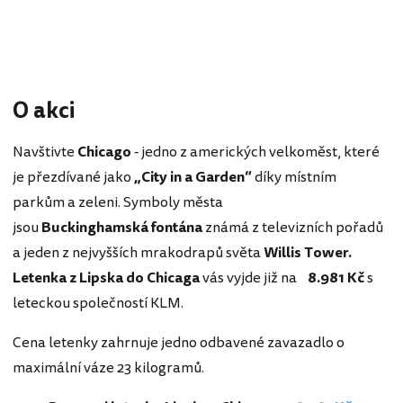
O akci
Navštivte
Chicago
- jedno z amerických velkoměst, které
je přezdívané jako
„City in a Garden“
díky místním
parkům a zeleni. Symboly města
jsou
Buckinghamská
fontána
známá z televizních pořadů
a jeden z nejvyšších mrakodrapů světa
Willis Tower.
Letenka z Lipska do Chicaga
vás vyjde již na
8.981 Kč
s
leteckou společností KLM.
Cena letenky zahrnuje jedno odbavené zavazadlo o
maximální váze 23 kilogramů.