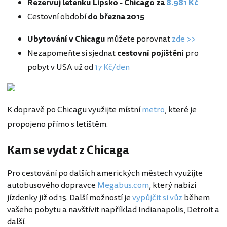
Rezervuj letenku Lipsko - Chicago za
8.981 Kč
Cestovní období
do března 2015
Ubytování v Chicagu
můžete porovnat
zde >>
Nezapomeňte si sjednat
cestovní pojištění
pro
pobyt v USA už od
17 Kč/den
K dopravě po Chicagu využijte místní
metro
, které je
propojeno přímo s letištěm.
Kam se vydat z Chicaga
Pro cestování po dalších amerických městech využijte
autobusového dopravce
Megabus.com
, který nabízí
jízdenky již od 1$. Další možností je
vypůjčit si vůz
během
vašeho pobytu a navštívit například Indianapolis, Detroit a
další.