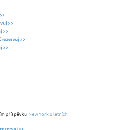
 >>
rvuj >>
j >>
č
rezervuj >>
j >>
y
ším příspěvku:
New York o letních
rezervuj >>