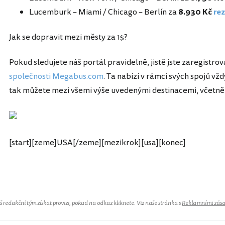
Lucemburk – Miami / Chicago – Berlín za
8.930 Kč
rez
Jak se dopravit mezi městy za 1$?
Pokud sledujete náš portál pravidelně, jistě jste zaregistrov
společnosti Megabus.com
. Ta nabízí v rámci svých spojů vžd
tak můžete mezi všemi výše uvedenými destinacemi, včetně 
[start][zeme]USA[/zeme][mezikrok][usa][konec]
Spojené státy americké
redakční tým získat provizi, pokud na odkaz kliknete. Viz naše stránka s
Reklamními zás