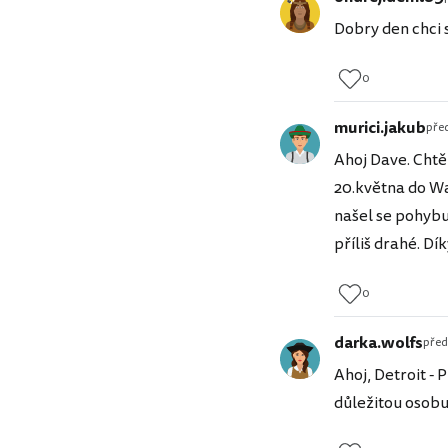
Dobry den chci 
0
murici.jakub
před
Ahoj Dave. Chtě
20.května do Wa
našel se pohybuj
příliš drahé. D
0
darka.wolfs
před 
Ahoj, Detroit - 
důležitou osobu