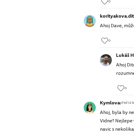
0
korityakova.di
Ahoj Dave, můžu
0
Lukáš H
Ahoj Dit
rozumné
0
Kymlova
před 12 l
Ahoj, byla by n
Vidne? Nejlepe v
navic s nekolik