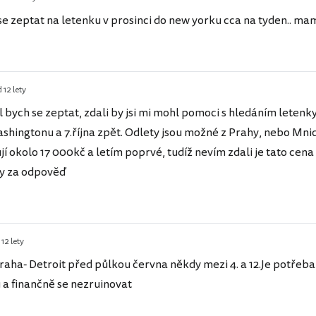
se zeptat na letenku v prosinci do new yorku cca na tyden.. m
 12 lety
l bych se zeptat, zdali by jsi mi mohl pomoci s hledáním letenk
shingtonu a 7.října zpět. Odlety jsou možné z Prahy, nebo Mni
í okolo 17 000kč a letím poprvé, tudíž nevím zdali je tato cena 
íky za odpověď
12 lety
Praha- Detroit před půlkou června někdy mezi 4. a 12.Je potřeba 
 a finančně se nezruinovat