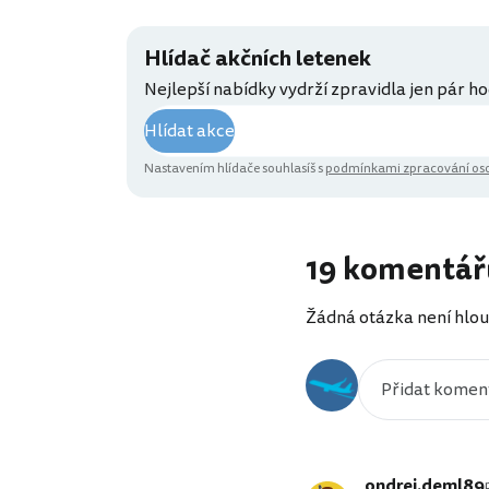
Hlídač akčních letenek
Nejlepší nabídky vydrží zpravidla jen pár ho
Hlídat akce
Nastavením hlídače souhlasíš s
podmínkami zpracování oso
19 komentář
Žádná otázka není hlou
ondrej.deml89