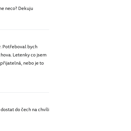
ame neco? Dekuju
y. Potřeboval bych
chova. Letenky co jsem
přijatelná, nebo je to
dostat do čech na chvíli