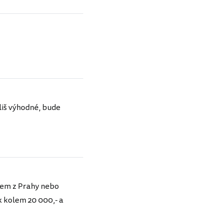
íliš výhodné, bude
etem z Prahy nebo
ak kolem 20 000,- a