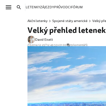
LETENKY
ZÁJEZDY
PRŮVODCI
FÓRUM
Akční letenky
Spojené státy americké
Velký pře
Velký přehled letenek 
David Eiselt
2014-12-25T12:49:53+01:00
19 komentářů