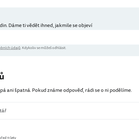
din. Dáme ti vědět ihned, jakmile se objeví
bních údajů
. Kdykoliv se můžeš odhlásit.
ů
pá ani špatná. Pokud známe odpověď, rádi se o ni podělíme.
před 11 lety