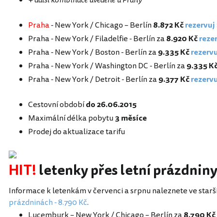
+ další kombinace uvedené u Prahy
Praha
- New York / Chicago – Berlín
8.872 Kč
rezervuj
Praha - New York / Filadelfie - Berlín za
8.920 Kč
reze
Praha - New York / Boston - Berlín za
9.335 Kč
rezervu
Praha - New York / Washington DC - Berlín za
9.335 K
Praha - New York / Detroit - Berlín za
9.377 Kč
rezervu
Cestovní období
do 26.06.2015
Maximální délka pobytu
3 měsíce
Prodej do aktualizace tarifu
HIT!
letenky přes letní prázdnin
Informace k letenkám v červenci a srpnu naleznete ve star
prázdninách - 8.790 Kč
.
Lucemburk – New York / Chicago – Berlín za
8.790 Kč