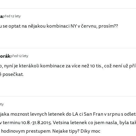
ta
před 12 lety
 se optat na nějakou kombinaci NY v červnu, prosím??
orák
před 12 lety
o, nyní je kterákoli kombinace za více než 10 tis., což není už př
 posečkat.
ety
ejaka moznost levnych letenek do LA ci San Fran v srpnu s odl
 terminu 10.8.-31.8.2015. Vetsina letenek co jsem nasla, byla t
a hodinovym prestupem. Nejake tipy? Diky moc