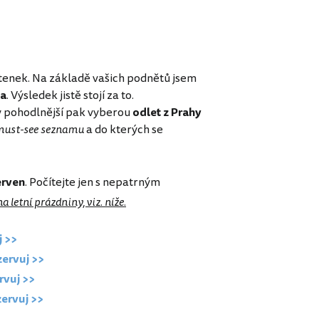
etenek. Na základě vašich podnětů jsem
ta
. Výsledek jistě stojí za to.
ty pohodlnější pak vyberou
odlet z Prahy
ust-see seznamu
a do kterých se
erven
. Počítejte jen s nepatrným
a letní prázdniny, viz. níže.
j >>
zervuj >>
rvuj >>
zervuj >>