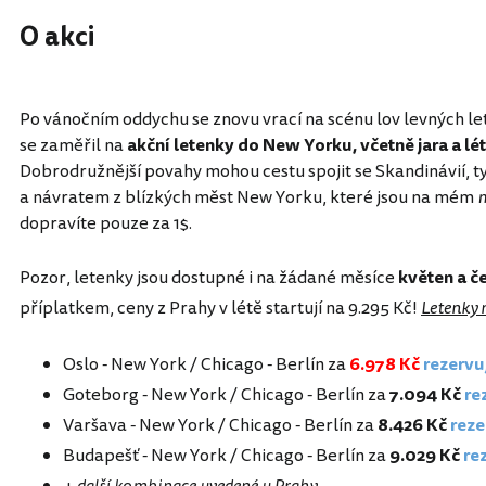
O akci
Po vánočním oddychu se znovu vrací na scénu lov levných l
se zaměřil na
akční letenky do New Yorku, včetně jara a lé
Dobrodružnější povahy mohou cestu spojit se Skandinávií, 
a návratem z blízkých měst New Yorku, které jsou na mém
m
dopravíte pouze za 1$.
Pozor, letenky jsou dostupné i na žádané měsíce
květen a č
příplatkem, ceny z Prahy v létě startují na 9.295 Kč!
Letenky n
Oslo - New York / Chicago - Berlín za
6.978 Kč
rezervu
Goteborg - New York / Chicago - Berlín za
7.094 Kč
re
Varšava - New York / Chicago - Berlín za
8.426 Kč
reze
Budapešť - New York / Chicago - Berlín za
9.029 Kč
re