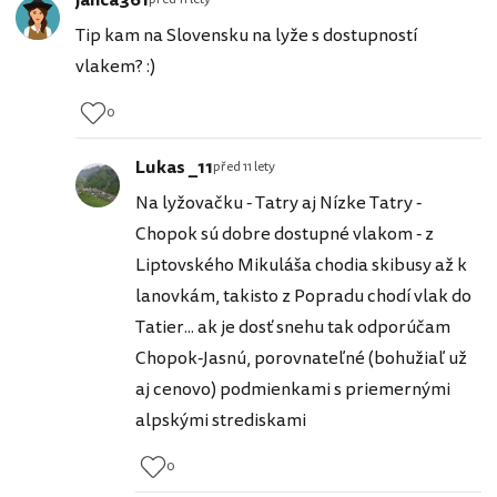
janca361
Tip kam na Slovensku na lyže s dostupností
vlakem? :)
0
Lukas _11
před 11 lety
Na lyžovačku - Tatry aj Nízke Tatry -
Chopok sú dobre dostupné vlakom - z
Liptovského Mikuláša chodia skibusy až k
lanovkám, takisto z Popradu chodí vlak do
Tatier... ak je dosť snehu tak odporúčam
Chopok-Jasnú, porovnateľné (bohužiaľ už
aj cenovo) podmienkami s priemernými
alpskými strediskami
0