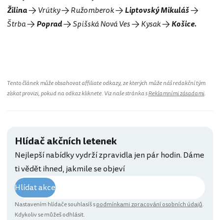
Žilina
→ Vrútky → Ružomberok →
Liptovský Mikuláš
→
Štrba →
Poprad
→ Spišská Nová Ves → Kysak →
Košice.
Tento článek může obsahovat affiliate odkazy, ze kterých může náš redakční tým
získat provizi, pokud na odkaz kliknete. Viz naše stránka s
Reklamními zásadami
.
Hlídač akčních letenek
Nejlepší nabídky vydrží zpravidla jen pár hodin. Dáme
ti vědět ihned, jakmile se objeví
Hlídat akce
Nastavením hlídače souhlasíš s
podmínkami zpracování osobních údajů
.
Kdykoliv se můžeš odhlásit.