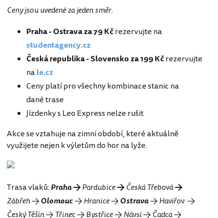
Ceny jsou uvedené za jeden směr
.
Praha - Ostrava za 79 Kč
rezervujte na
studentagency.cz
Česká republika - Slovensko za 199 Kč
rezervujte
na
le.cz
Ceny platí pro všechny kombinace stanic na
dané trase
Jízdenky s Leo Express nelze rušit
Akce se vztahuje na zimní období, které aktuálně
využijete nejen k výletům do hor na lyže.
Trasa vlaků:
Praha
→
Pardubice
→
Česká Třebová
→
Zábřeh →
Olomouc
→ Hranice →
Ostrava
→ Havířov →
Český Těšín → Třinec → Bystřice → Návsí → Čadca →