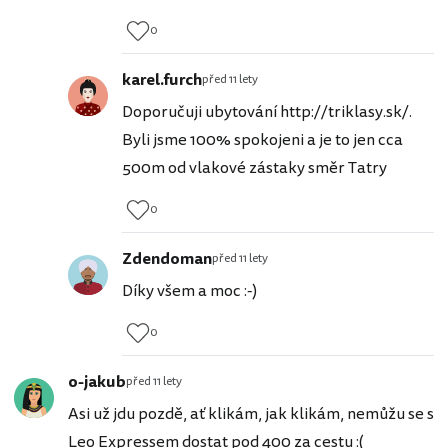
0
karel.furch
před 11 lety
Doporučuji ubytování http://triklasy.sk/.
Byli jsme 100% spokojeni a je to jen cca
500m od vlakové zástaky směr Tatry
0
Zdendoman
před 11 lety
Díky všem a moc :-)
0
o-jakub
před 11 lety
Asi už jdu pozdě, ať klikám, jak klikám, nemůžu se s
Leo Expressem dostat pod 400 za cestu :(