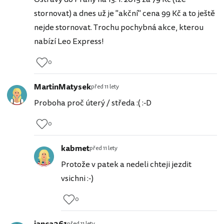
stornovat) a dnes už je "akční" cena 99 Kč a to ještě
nejde stornovat. Trochu pochybná akce, kterou
nabízí Leo Express!
0
MartinMatysek
před 11 lety
Proboha proč úterý / středa :( :-D
0
kabmet
před 11 lety
Protože v patek a nedeli chteji jezdit
vsichni :-)
0
před 11 lety