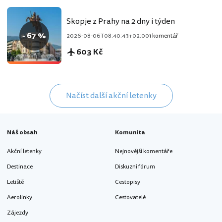
Skopje z Prahy na 2 dny i týden
- 67 %
2026-08-06T08:40:43+02:00
1 komentář
603 Kč
Načíst další akční letenky
Náš obsah
Komunita
Akční letenky
Nejnovější komentáře
Destinace
Diskuzní fórum
Letiště
Cestopisy
Aerolinky
Cestovatelé
Zájezdy