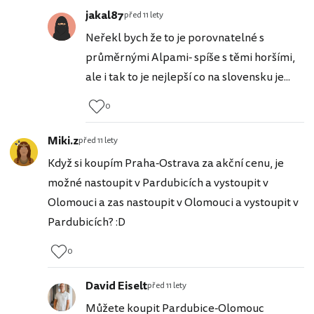
jakal87
před 11 lety
Neřekl bych že to je porovnatelné s
průměrnými Alpami- spíše s těmi horšími,
ale i tak to je nejlepší co na slovensku je...
0
Miki.z
před 11 lety
Když si koupím Praha-Ostrava za akční cenu, je
možné nastoupit v Pardubicích a vystoupit v
Olomouci a zas nastoupit v Olomouci a vystoupit v
Pardubicích? :D
0
David Eiselt
před 11 lety
Můžete koupit Pardubice-Olomouc