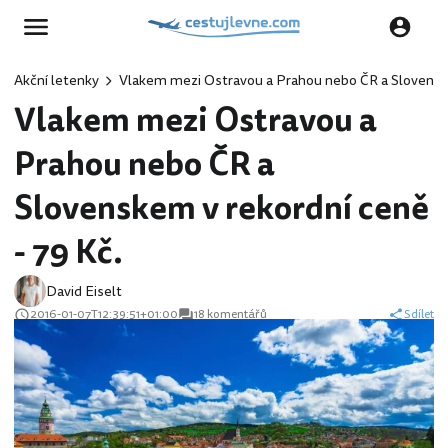
Akční letenky
Vlakem mezi Ostravou a Prahou nebo ČR a Slovenske
Vlakem mezi Ostravou a
Prahou nebo ČR a
Slovenskem v rekordní ceně
- 79 Kč.
David Eiselt
2016-01-07T12:39:51+01:00
18 komentářů
Sdílet