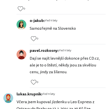
0
o-jakub
před 11 lety
Samozřejmě na Slovensko
0
pavel.rozkosny
před 11 lety
Dají se najít levnější dokonce přes CD.cz,
ale je to o štěstí, někdy jsou za skvělou
cenu, jindy za šílenou.
0
lukas.krupnik
před 11 lety
Včera jsem kupoval jízdenku u Leo Express z
Ostravy do Prahy na 13. 1. 2015 za 79 Kč (lze