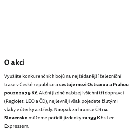
O akci
Využijte konkurenčních bojů na nejžádanější železniční
trase v České republice a
cestuje mezi Ostravou a Prahou
pouze za 79 Kč
. Akční jízdné nabízejí všichni tři dopravci
(Regiojet, LEO a ČD), nejlevněji však pojedete žlutými
vlaky v úterky a středy. Naopak za hranice ČR
na
Slovensko
můžeme pořídit jízdenky
za 199 Kč
s Leo
Expressem.