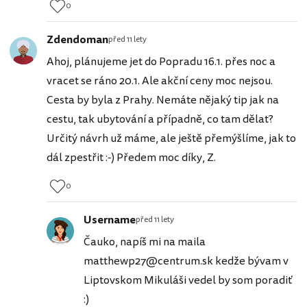
0
Zdendoman
před 11 lety
Ahoj, plánujeme jet do Popradu 16.1. přes noc a
vracet se ráno 20.1. Ale akční ceny moc nejsou.
Cesta by byla z Prahy. Nemáte nějaký tip jak na
cestu, tak ubytování a případně, co tam dělat?
Určitý návrh už máme, ale ještě přemýšlíme, jak to
dál zpestřit :-) Předem moc díky, Z.
0
Username
před 11 lety
Čauko, napíš mi na maila
matthewp27@centrum.sk kedže bývam v
Liptovskom Mikuláši vedel by som poradiť
:)