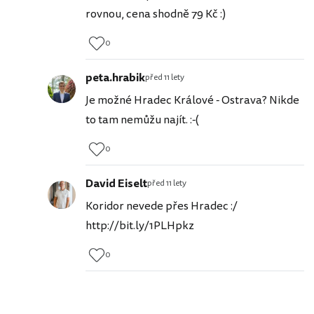
rovnou, cena shodně 79 Kč :)
0
peta.hrabik
před 11 lety
Je možné Hradec Králové - Ostrava? Nikde
to tam nemůžu najít. :-(
0
David Eiselt
před 11 lety
Koridor nevede přes Hradec :/
http://bit.ly/1PLHpkz
0