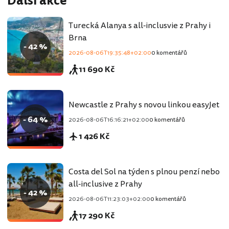
Další akce
Turecká Alanya s all-inclusvie z Prahy i
Brna
- 42 %
2026-08-06T19:35:48+02:00
0 komentářů
11 690 Kč
Newcastle z Prahy s novou linkou easyJet
- 64 %
2026-08-06T16:16:21+02:00
0 komentářů
1 426 Kč
Costa del Sol na týden s plnou penzí nebo
all-inclusive z Prahy
- 42 %
2026-08-06T11:23:03+02:00
0 komentářů
17 290 Kč