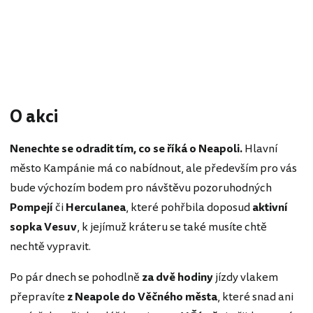
O akci
Nenechte se odradit tím, co se říká o Neapoli.
Hlavní
město Kampánie má co nabídnout, ale především pro vás
bude výchozím bodem pro návštěvu pozoruhodných
Pompejí
či
Herculanea
, které pohřbila doposud
aktivní
sopka Vesuv
, k jejímuž kráteru se také musíte chtě
nechtě vypravit.
Po pár dnech se pohodlně
za dvě hodiny
jízdy vlakem
přepravíte
z Neapole do Věčného města
, které snad ani