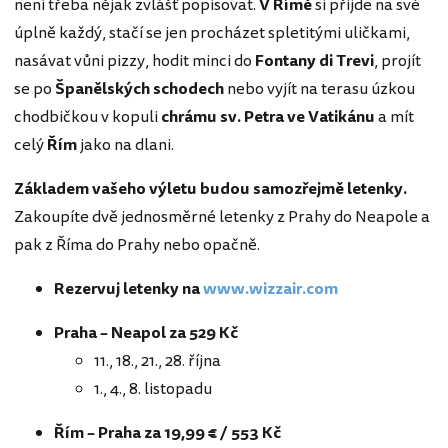
není třeba nějak zvlášť popisovat.
V Římě
si přijde na své
úplně každý, stačí se jen procházet spletitými uličkami,
nasávat vůni pizzy, hodit minci do
Fontany di Trevi
, projít
se po
Španělských schodech
nebo vyjít na terasu úzkou
chodbičkou v kopuli
chrámu sv. Petra
ve Vatikánu
a mít
celý
Řím
jako na dlani.
Základem vašeho výletu budou samozřejmě letenky.
Zakoupíte dvě jednosměrné letenky z Prahy do Neapole a
pak z Říma do Prahy nebo opačně.
Rezervuj letenky na
www.wizzair.com
Praha – Neapol za 529 Kč
11., 18., 21., 28. října
1., 4., 8. listopadu
Řím – Praha za 19,99 € / 553 Kč