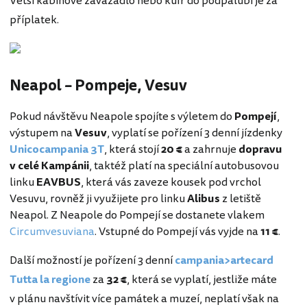
Větší kabinové zavazadlo nebo kufr do podpalubí je za
příplatek.
Neapol – Pompeje, Vesuv
Pokud návštěvu Neapole spojíte s výletem do
Pompejí
,
výstupem na
Vesuv
, vyplatí se pořízení 3 denní jízdenky
Unicocampania 3T
, která stojí
20 €
a zahrnuje
dopravu
v celé Kampánii
, taktéž platí na speciální autobusovou
linku
EAVBUS
, která vás zaveze kousek pod vrchol
Vesuvu, rovněž ji využijete pro linku
Alibus
z letiště
Neapol. Z Neapole do Pompejí se dostanete vlakem
Circumvesuviana
. Vstupné do Pompejí vás vyjde na
11 €
.
Další možností je pořízení 3 denní
campania>artecard
Tutta la regione
za
32 €
, která se vyplatí, jestliže máte
v plánu navštívit více památek a muzeí, neplatí však na