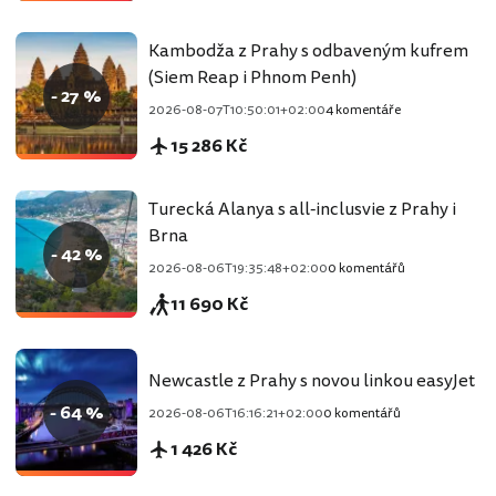
Kambodža z Prahy s odbaveným kufrem
(Siem Reap i Phnom Penh)
- 27 %
2026-08-07T10:50:01+02:00
4 komentáře
15 286 Kč
Turecká Alanya s all-inclusvie z Prahy i
Brna
- 42 %
2026-08-06T19:35:48+02:00
0 komentářů
11 690 Kč
Newcastle z Prahy s novou linkou easyJet
- 64 %
2026-08-06T16:16:21+02:00
0 komentářů
1 426 Kč