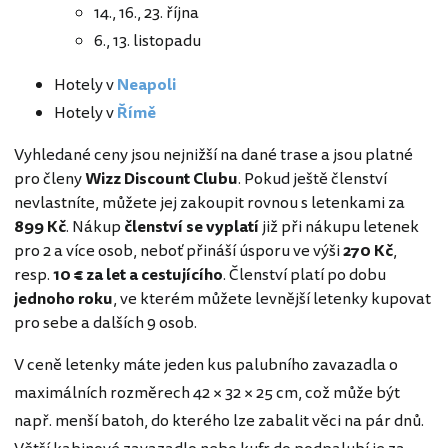
14., 16., 23. října
6., 13. listopadu
Hotely v
Neapoli
Hotely v
Římě
Vyhledané ceny jsou nejnižší na dané trase a jsou platné
pro členy
Wizz Discount Clubu
. Pokud ještě členství
nevlastníte, můžete jej zakoupit rovnou s letenkami za
899 Kč
. Nákup
členství se vyplatí
již při nákupu letenek
pro 2 a více osob, neboť přináší úsporu ve výši
270 Kč
,
resp.
10 € za let a cestujícího
. Členství platí po dobu
jednoho roku
, ve kterém můžete levnější letenky kupovat
pro sebe a dalších 9 osob.
V ceně letenky máte jeden kus palubního zavazadla o
maximálních rozměrech 42 × 32 × 25 cm, což může být
např. menší batoh, do kterého lze zabalit věci na pár dnů.