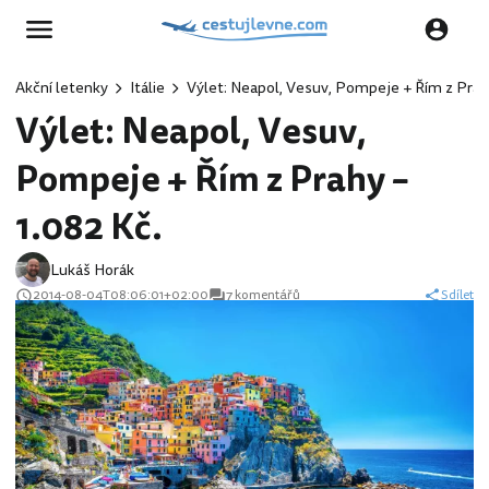
Akční letenky
Itálie
Výlet: Neapol, Vesuv, Pompeje + Řím z Prahy
Výlet: Neapol, Vesuv,
Pompeje + Řím z Prahy –
1.082 Kč.
Lukáš Horák
2014-08-04T08:06:01+02:00
7 komentářů
Sdílet