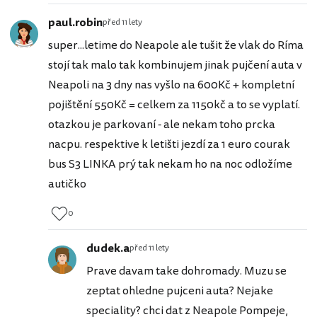
paul.robin
před 11 lety
super...letime do Neapole ale tušit že vlak do Ríma
stojí tak malo tak kombinujem jinak pujčení auta v
Neapoli na 3 dny nas vyšlo na 600Kč + kompletní
pojištění 550Kč = celkem za 1150kč a to se vyplatí.
otazkou je parkovaní - ale nekam toho prcka
nacpu. respektive k letišti jezdí za 1 euro courak
bus S3 LINKA prý tak nekam ho na noc odložíme
autičko
0
dudek.a
před 11 lety
Prave davam take dohromady. Muzu se
zeptat ohledne pujceni auta? Nejake
speciality? chci dat z Neapole Pompeje,