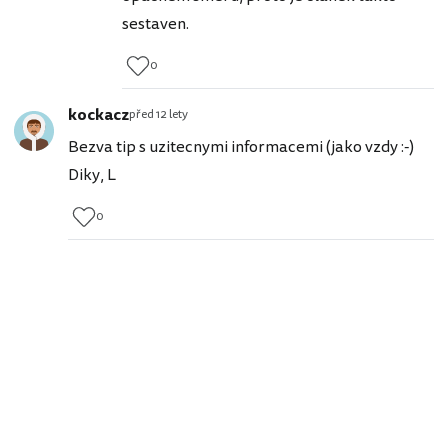
sestaven.
0
kockacz
před 12 lety
Bezva tip s uzitecnymi informacemi (jako vzdy :-)
Diky, L
0