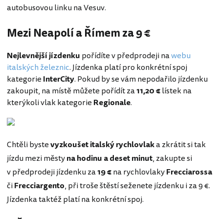
autobusovou linku na Vesuv.
Mezi Neapolí a Římem za 9 €
Nejlevnější jízdenku
pořídíte v předprodeji na
webu
italských železnic
. Jízdenka platí pro konkrétní spoj
kategorie
InterCity
. Pokud by se vám nepodařilo jízdenku
zakoupit, na místě můžete pořídít za
11,20 €
lístek na
kterýkoli vlak kategorie
Regionale
.
Chtěli byste
vyzkoušet italský rychlovlak
a zkrátit si tak
jízdu mezi městy
na hodinu a deset minut
, zakupte si
v předprodeji jízdenku za
19 €
na rychlovlaky
Frecciarossa
či
Frecciargento
, při troše štěstí seženete jízdenku i za 9 €.
Jízdenka taktéž platí na konkrétní spoj.