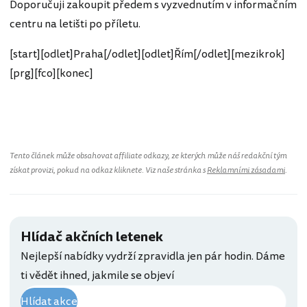
Doporučuji zakoupit předem s vyzvednutím v informačním
centru na letišti po příletu.
[start][odlet]Praha[/odlet][odlet]Řím[/odlet][mezikrok]
[prg][fco][konec]
Tento článek může obsahovat affiliate odkazy, ze kterých může náš redakční tým
získat provizi, pokud na odkaz kliknete. Viz naše stránka s
Reklamními zásadami
.
Hlídač akčních letenek
Nejlepší nabídky vydrží zpravidla jen pár hodin. Dáme
ti vědět ihned, jakmile se objeví
Hlídat akce