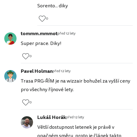
Sorento... diky
0
tommm.mmmot
před 12 lety
Super prace. Diky!
0
Pavel Holman
před 12 lety
Trasa PRG-ŘÍM je na wizzair bohužel za vyšší ceny
pro všechny říjnové lety.
0
Lukáš Horák
před 12 lety
Větší dostupnost letenek je právě v
opačném směru, proto je článek takto