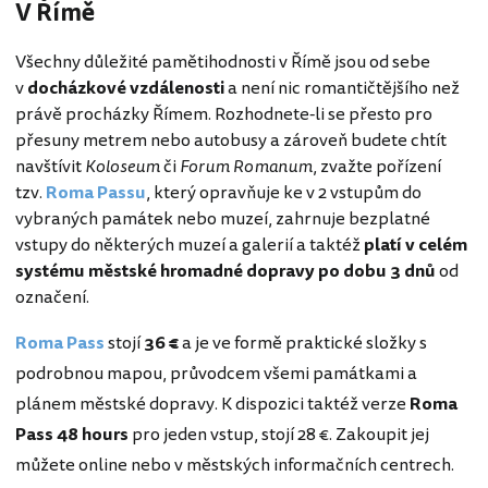
V Římě
Všechny důležité pamětihodnosti v Římě jsou od sebe
v
docházkové vzdálenosti
a není nic romantičtějšího než
právě procházky Římem. Rozhodnete-li se přesto pro
přesuny metrem nebo autobusy a zároveň budete chtít
navštívit
Koloseum
či
Forum Romanum
, zvažte pořízení
tzv.
Roma Passu
, který opravňuje ke v 2 vstupům do
vybraných památek nebo muzeí, zahrnuje bezplatné
vstupy do některých muzeí a galerií a taktéž
platí v celém
systému městské hromadné dopravy po dobu 3 dnů
od
označení.
Roma Pass
stojí
36 €
a je ve formě praktické složky s
podrobnou mapou, průvodcem všemi památkami a
plánem městské dopravy. K dispozici taktéž verze
Roma
Pass 48 hours
pro jeden vstup, stojí 28 €. Zakoupit jej
můžete online nebo v městských informačních centrech.