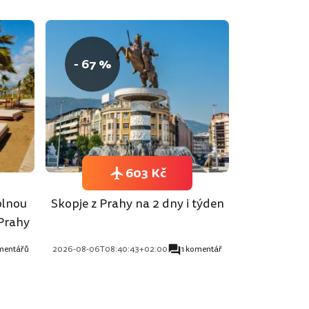
- 67 %
603 Kč
plnou
Skopje z Prahy na 2 dny i týden
 Prahy
mentářů
2026-08-06T08:40:43+02:00
1 komentář