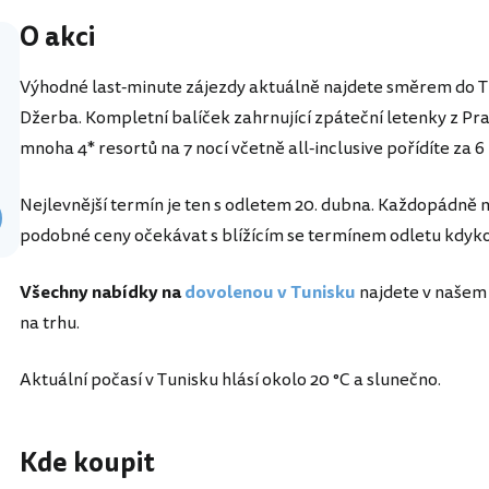
O akci
Výhodné last-minute zájezdy aktuálně najdete směrem do Tun
Džerba. Kompletní balíček zahrnující zpáteční letenky z Pra
mnoha 4* resortů na 7 nocí včetně all-inclusive pořídíte za 6
Nejlevnější termín je ten s odletem 20. dubna. Každopádně 
podobné ceny očekávat s blížícím se termínem odletu kdyko
Všechny nabídky na
dovolenou v Tunisku
najdete v našem 
na trhu.
Aktuální počasí v Tunisku hlásí okolo 20 °C a slunečno.
Kde koupit