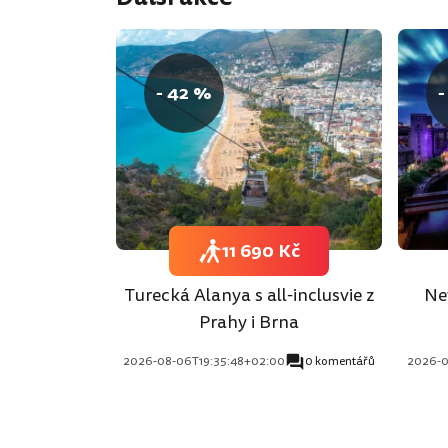
- 42 %
-
11 690 Kč
Turecká Alanya s all-inclusvie z
Ne
Prahy i Brna
2026-08-06T19:35:48+02:00
0 komentářů
2026-0