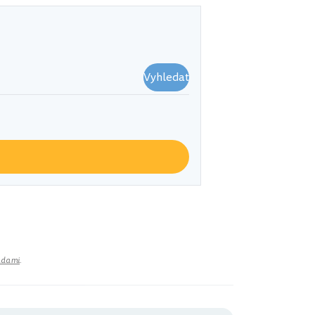
Vyhledat
adami
.