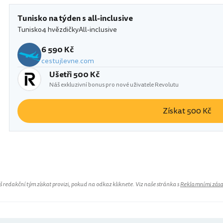
Tunisko na týden s all-inclusive
Tunisko
4 hvězdičky
All-inclusive
6 590 Kč
cestujlevne.com
Ušetři 500 Kč
Náš exkluzivní bonus pro nové uživatele Revolutu
Získat 500 Kč
Riadh Palms
redakční tým získat provizi, pokud na odkaz kliknete. Viz naše stránka s
Reklamními zás