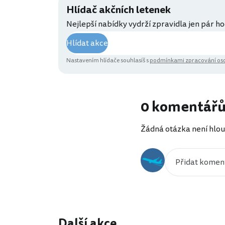
Hlídač akčních letenek
Nejlepší nabídky vydrží zpravidla jen pár ho
Hlídat akce
Nastavením hlídače souhlasíš s
podmínkami zpracování oso
0 komentář
Žádná otázka není hlou
Další akce