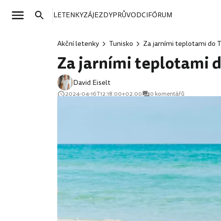
LETENKY
ZÁJEZDY
PRŮVODCI
FÓRUM
Akční letenky
Tunisko
Za jarními teplotami do T
Za jarními teplotami d
David Eiselt
2024-04-16T12:18:00+02:00
0 komentářů