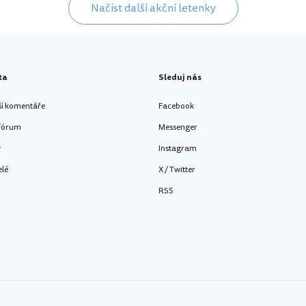
Načíst další akční letenky
ta
Sleduj nás
ší komentáře
Facebook
 fórum
Messenger
y
Instagram
elé
X / Twitter
RSS