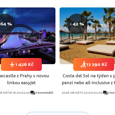
 64 %
- 42 %
1 426 Kč
17 290 Kč
wcastle z Prahy s novou
Costa del Sol na týden s 
linkou easyJet
penzí nebo all-inclusive z
8-06T16:16:21+02:00
0 komentářů
2026-08-06T11:23:03+02:00
0 ko