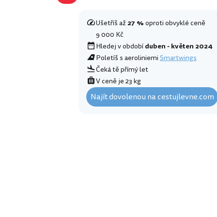
Ušetříš až
27 %
oproti obvyklé ceně
9 000 Kč
Hledej v období
duben - květen 2024
Poletíš s aeroliniemi
Smartwings
Čeká tě přímý let
V ceně je 23 kg
Najít dovolenou na cestujlevne.com