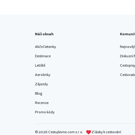
Náš obsah
Komuni
Akční letenky
Nejnověj
Destinace
Diskuzní
Letiště
Cestopis
Aerolinky
Cestovat
Zájezdy
Blog
Recenze
Promo kódy
© 2026 Cestujlevne.com s.r.o.
Z lásky k cestování