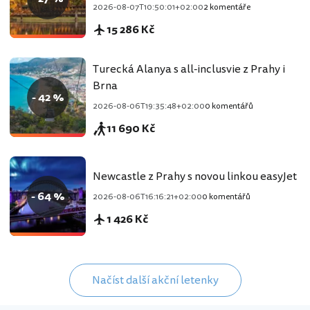
2026-08-07T10:50:01+02:00
2 komentáře
15 286 Kč
Turecká Alanya s all-inclusvie z Prahy i
Brna
- 42 %
2026-08-06T19:35:48+02:00
0 komentářů
11 690 Kč
Newcastle z Prahy s novou linkou easyJet
- 64 %
2026-08-06T16:16:21+02:00
0 komentářů
1 426 Kč
Načíst další akční letenky