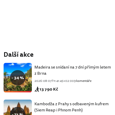
Další akce
Madeira se snídaní na 7 dní přímým letem
z Brna
- 34 %
2026-08-07T11:41:45+02:00
3 komentáře
13 790 Kč
Kambodža z Prahy s odbaveným kufrem
(Siem Reap i Phnom Penh)
- 27 %