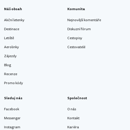
Náš obsah
Komunita
Akční letenky
Nejnovější komentáře
Destinace
Diskuzní fórum
Letiště
Cestopisy
Aerolinky
Cestovatelé
Zájezdy
Blog
Recenze
Promo kódy
Sleduj nás
Společnost
Facebook
O nás
Messenger
Kontakt
Instagram
Kariéra