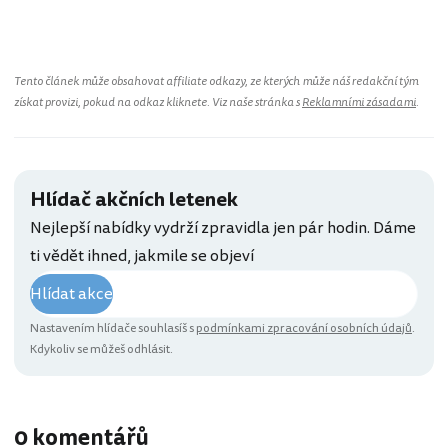
Tento článek může obsahovat affiliate odkazy, ze kterých může náš redakční tým
získat provizi, pokud na odkaz kliknete. Viz naše stránka s
Reklamními zásadami
.
Hlídač akčních letenek
Nejlepší nabídky vydrží zpravidla jen pár hodin. Dáme
ti vědět ihned, jakmile se objeví
Hlídat akce
Nastavením hlídače souhlasíš s
podmínkami zpracování osobních údajů
.
Kdykoliv se můžeš odhlásit.
0 komentářů