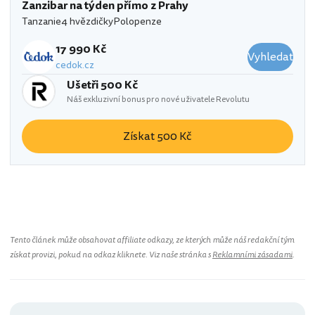
Zanzibar na týden přímo z Prahy
Tanzanie
4 hvězdičky
Polopenze
17 990 Kč
Vyhledat
cedok.cz
Ušetři 500 Kč
Náš exkluzivní bonus pro nové uživatele Revolutu
Získat 500 Kč
Tento článek může obsahovat affiliate odkazy, ze kterých může náš redakční tým
získat provizi, pokud na odkaz kliknete. Viz naše stránka s
Reklamními zásadami
.