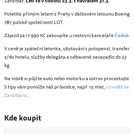
Zanzibar.
Letí se v sobotu 23.3. s návratem 31.3.
Poletíte přímým letem z Prahy v dálkovém letounu Boeing
787 polské společnosti LOT.
Zájezd za 17 990 Kč zakoupíte u cestovní kanceláře
Čedok
.
V ceně je zpáteční letenka, ubytování s polopenzí, transfer
z/do hotelu, služby delegáta a odbavené zavazadlo do 23
kg.
Na místě si půjčte auto nebo motorku a ostrov procestujte.
S tipy vám pomůže náš průvodce, např. 15 míst,
co vidět na
Zanzibaru
.
Kde koupit