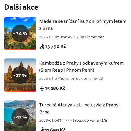
Další akce
Madeira se snídaní na 7 dní přímým letem
z Brna
- 34 %
2026-08-07T11:41:45+02:00
3 komentáře
13 790 Kč
Kambodža z Prahy s odbaveným kufrem
(Siem Reap i Phnom Penh)
- 27 %
2026-08-07T10:50:01+02:00
1 komentář
15 286 Kč
Turecká Alanya s all-inclusvie z Prahy i
Brna
- 42 %
2026-08-06T19:35:48+02:00
0 komentářů
11 690 Kč