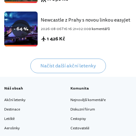
Newcastle z Prahy s novou linkou easyJet
- 64 %
2026-08-06T16:16:21+02:00
0 komentářů
1 426 Kč
Načíst další akční letenky
Náš obsah
Komunita
Akční letenky
Nejnovější komentáře
Destinace
Diskuzní fórum
Letiště
Cestopisy
Aerolinky
Cestovatelé