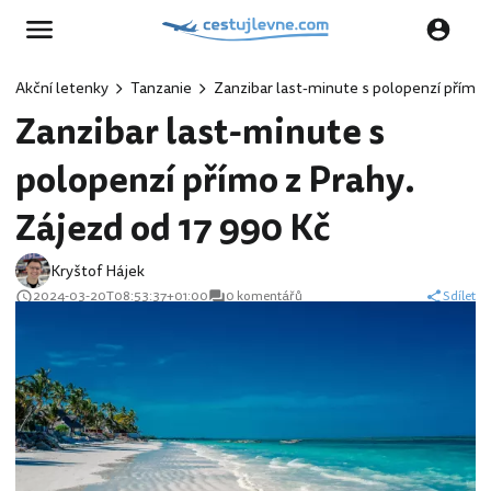
Akční letenky
Tanzanie
Zanzibar last-minute s polopenzí přímo 
Zanzibar last-minute s
polopenzí přímo z Prahy.
Zájezd od 17 990 Kč
Kryštof Hájek
2024-03-20T08:53:37+01:00
0 komentářů
Sdílet