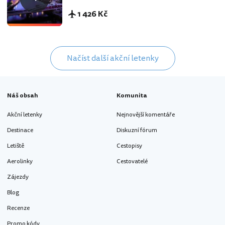
1 426 Kč
Načíst další akční letenky
Náš obsah
Komunita
Akční letenky
Nejnovější komentáře
Destinace
Diskuzní fórum
Letiště
Cestopisy
Aerolinky
Cestovatelé
Zájezdy
Blog
Recenze
Promo kódy