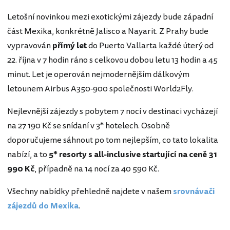
Letošní novinkou mezi exotickými zájezdy bude západní
část Mexika, konkrétně Jalisco a Nayarit. Z Prahy bude
vypravován
přímý let
do Puerto Vallarta každé úterý od
22. října v 7 hodin ráno s celkovou dobou letu 13 hodin a 45
minut. Let je operován nejmodernějším dálkovým
letounem Airbus A350-900 společnosti World2Fly.
Nejlevnější zájezdy s pobytem 7 nocí v destinaci vycházejí
na 27 190 Kč se snídaní v 3* hotelech. Osobně
doporučujeme sáhnout po tom nejlepším, co tato lokalita
nabízí, a to
5* resorty s all-inclusive startující na ceně 31
990 Kč
, případně na 14 nocí za 40 590 Kč.
Všechny nabídky přehledně najdete v našem
srovnávači
zájezdů do Mexika
.