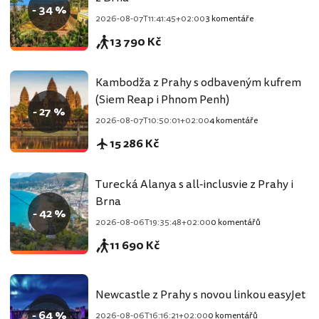
- 34 %
2026-08-07T11:41:45+02:00
3 komentáře
13 790 Kč
Kambodža z Prahy s odbaveným kufrem
(Siem Reap i Phnom Penh)
- 27 %
2026-08-07T10:50:01+02:00
4 komentáře
15 286 Kč
Turecká Alanya s all-inclusvie z Prahy i
Brna
- 42 %
2026-08-06T19:35:48+02:00
0 komentářů
11 690 Kč
Newcastle z Prahy s novou linkou easyJet
- 64 %
2026-08-06T16:16:21+02:00
0 komentářů