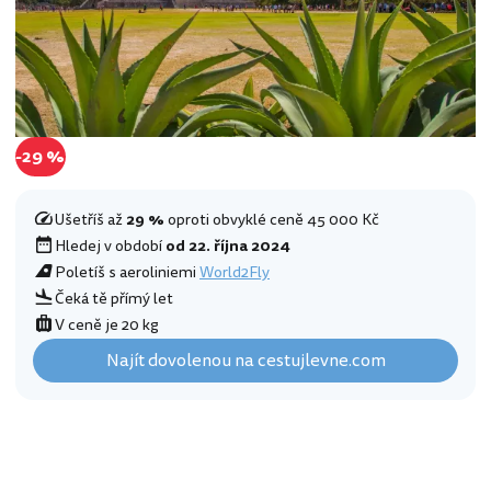
-29 %
Ušetříš až
29 %
oproti obvyklé ceně 45 000 Kč
Hledej v období
od 22. října 2024
Poletíš s aeroliniemi
World2Fly
Čeká tě přímý let
V ceně je 20 kg
Najít dovolenou na cestujlevne.com