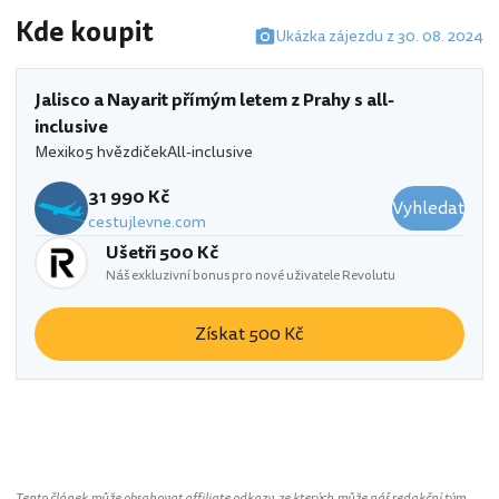
Kde koupit
Ukázka zájezdu z 30. 08. 2024
Jalisco a Nayarit přímým letem z Prahy s all-
inclusive
Mexiko
5 hvězdiček
All-inclusive
31 990 Kč
Vyhledat
cestujlevne.com
Ušetři 500 Kč
Náš exkluzivní bonus pro nové uživatele Revolutu
Získat 500 Kč
Mexiko
Tento článek může obsahovat affiliate odkazy, ze kterých může náš redakční tým