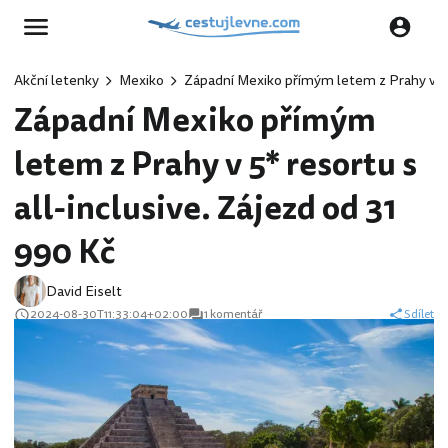
Akční letenky
Mexiko
Západní Mexiko přímým letem z Prahy v 5* 
Západní Mexiko přímým
letem z Prahy v 5* resortu s
all-inclusive. Zájezd od 31
990 Kč
David Eiselt
2024-08-30T11:33:04+02:00
1 komentář
Sdílet