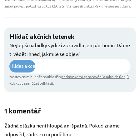
získat provizi, pokud na odkaz kliknete. Viz naše stránka s
Reklamními zásadami
.
Hlídač akčních letenek
Nejlepší nabídky vydrží zpravidla jen pár hodin. Dáme
ti vědět ihned, jakmile se objeví
Hlídat akce
Nastavením hlídače souhlasíš s
podmínkami zpracování osobních údajů
.
Kdykoliv se můžeš odhlásit.
1 komentář
Žádná otázka není hloupá ani špatná. Pokud známe
odpověď, rádi se o ni podělíme.