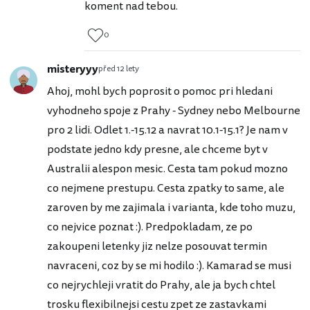
koment nad tebou.
0
misteryyy
před 12 lety
Ahoj, mohl bych poprosit o pomoc pri hledani
vyhodneho spoje z Prahy - Sydney nebo Melbourne
pro 2 lidi. Odlet 1.-15.12 a navrat 10.1-15.1? Je nam v
podstate jedno kdy presne, ale chceme byt v
Australii alespon mesic. Cesta tam pokud mozno
co nejmene prestupu. Cesta zpatky to same, ale
zaroven by me zajimala i varianta, kde toho muzu,
co nejvice poznat :). Predpokladam, ze po
zakoupeni letenky jiz nelze posouvat termin
navraceni, coz by se mi hodilo :). Kamarad se musi
co nejrychleji vratit do Prahy, ale ja bych chtel
trosku flexibilnejsi cestu zpet ze zastavkami