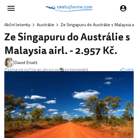
Akční letenky
Austrálie
Ze Singapuru do Austrálie s Malaysia airl.
Ze Singapuru do Austrálie s
Malaysia airl. - 2.957 Kč.
David Eiselt
2014-09-02T09:40:26+02:00
30 komentářů
Sdílet