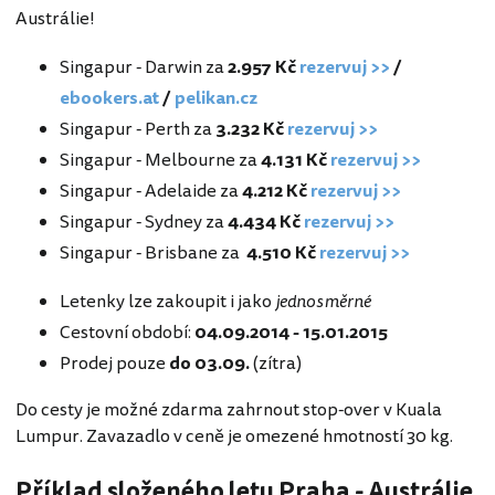
Austrálie!
Singapur - Darwin za
2.957 Kč
rezervuj >>
/
ebookers.at
/
pelikan.cz
Singapur - Perth za
3.232 Kč
rezervuj >>
Singapur - Melbourne za
4.131 Kč
rezervuj >>
Singapur - Adelaide za
4.212 Kč
rezervuj >>
Singapur - Sydney za
4.434 Kč
rezervuj >>
Singapur - Brisbane za
4.510 Kč
rezervuj >>
Letenky lze zakoupit i jako
jednosměrné
Cestovní období:
04.09.2014 - 15.01.2015
Prodej pouze
do 03.09.
(zítra)
Do cesty je možné zdarma zahrnout stop-over v Kuala
Lumpur. Zavazadlo v ceně je omezené hmotností 30 kg.
Příklad složeného letu Praha - Austrálie