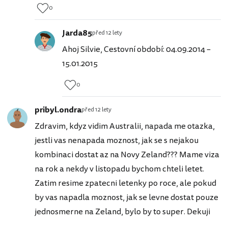
0
Jarda85
před 12 lety
Ahoj Silvie, Cestovní období: 04.09.2014 –
15.01.2015
0
pribyl.ondra
před 12 lety
Zdravim, kdyz vidim Australii, napada me otazka,
jestli vas nenapada moznost, jak se s nejakou
kombinaci dostat az na Novy Zeland??? Mame viza
na rok a nekdy v listopadu bychom chteli letet.
Zatim resime zpatecni letenky po roce, ale pokud
by vas napadla moznost, jak se levne dostat pouze
jednosmerne na Zeland, bylo by to super. Dekuji