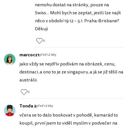
nemohu dostat na stránky, pouze na
Swiss… Mohl bych se zeptat, jestli lze najít
něco v období 19.12 – 5.1. Praha-Brisbane?
Děkuji
0
marcocz1
před 12 lety
jako vždy se nejdřív podívám na obrázek, cenu,
destinaci..a ono to je ze singapuru..a já se již těšil na
austrálii.
0
Tonda 2
před 12 lety
včera se to dalo bookovat v pohodě, kamarád to
koupil, první jsem to viděl myslím v podvečer na