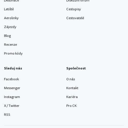
Destinace
Diskuzní fórum
Letiště
Cestopisy
Aerolinky
Cestovatelé
Zájezdy
Blog
Recenze
Promo kódy
Sleduj nás
Společnost
Facebook
O nás
Messenger
Kontakt
Instagram
Kariéra
X / Twitter
Pro CK
RSS