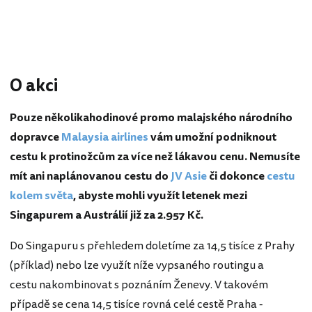
O akci
Pouze několikahodinové promo malajského národního
dopravce
Malaysia airlines
vám umožní podniknout
cestu k protinožcům za více než lákavou cenu. Nemusíte
mít ani naplánovanou cestu do
JV Asie
či dokonce
cestu
kolem světa
, abyste mohli využít letenek mezi
Singapurem a Austrálií již za 2.957 Kč.
Do Singapuru s přehledem doletíme za 14,5 tisíce z Prahy
(příklad) nebo lze využít níže vypsaného routingu a
cestu nakombinovat s poznáním Ženevy. V takovém
případě se cena 14,5 tisíce rovná celé cestě Praha -