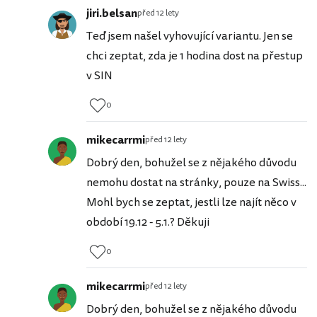
jiri.belsan
před 12 lety
Teď jsem našel vyhovující variantu. Jen se
chci zeptat, zda je 1 hodina dost na přestup
v SIN
0
mikecarrmi
před 12 lety
Dobrý den, bohužel se z nějakého důvodu
nemohu dostat na stránky, pouze na Swiss...
Mohl bych se zeptat, jestli lze najít něco v
období 19.12 - 5.1.? Děkuji
0
mikecarrmi
před 12 lety
Dobrý den, bohužel se z nějakého důvodu