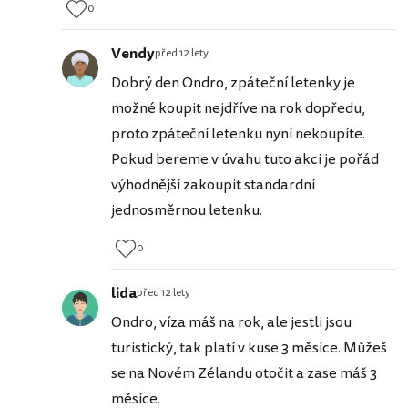
0
Vendy
před 12 lety
Dobrý den Ondro, zpáteční letenky je
možné koupit nejdříve na rok dopředu,
proto zpáteční letenku nyní nekoupíte.
Pokud bereme v úvahu tuto akci je pořád
výhodnější zakoupit standardní
jednosměrnou letenku.
0
lida
před 12 lety
Ondro, víza máš na rok, ale jestli jsou
turistický, tak platí v kuse 3 měsíce. Můžeš
se na Novém Zélandu otočit a zase máš 3
měsíce.