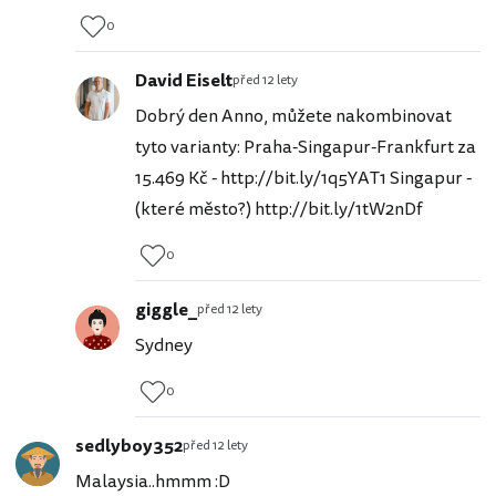
0
David Eiselt
před 12 lety
Dobrý den Anno, můžete nakombinovat
tyto varianty: Praha-Singapur-Frankfurt za
15.469 Kč - http://bit.ly/1q5YAT1 Singapur -
(které město?) http://bit.ly/1tW2nDf
0
giggle_
před 12 lety
Sydney
0
sedlyboy352
před 12 lety
Malaysia..hmmm :D