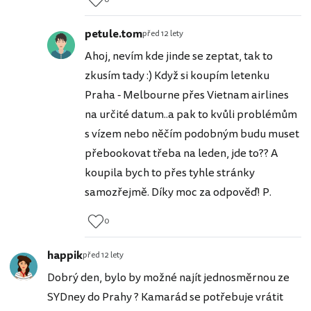
petule.tom
před 12 lety
Ahoj, nevím kde jinde se zeptat, tak to
zkusím tady :) Když si koupím letenku
Praha - Melbourne přes Vietnam airlines
na určité datum..a pak to kvůli problémům
s vízem nebo něčím podobným budu muset
přebookovat třeba na leden, jde to?? A
koupila bych to přes tyhle stránky
samozřejmě. Díky moc za odpověď! P.
0
happik
před 12 lety
Dobrý den, bylo by možné najít jednosměrnou ze
SYDney do Prahy ? Kamarád se potřebuje vrátit