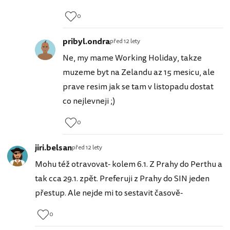
0
pribyl.ondra
před 12 lety
Ne, my mame Working Holiday, takze
muzeme byt na Zelandu az 15 mesicu, ale
prave resim jak se tam v listopadu dostat
co nejlevneji ;)
0
jiri.belsan
před 12 lety
Mohu též otravovat- kolem 6.1. Z Prahy do Perthu a
tak cca 29.1. zpět. Preferuji z Prahy do SIN jeden
přestup. Ale nejde mi to sestavit časově-
0