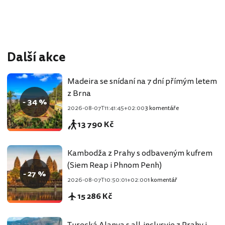
Další akce
Madeira se snídaní na 7 dní přímým letem
z Brna
- 34 %
2026-08-07T11:41:45+02:00
3 komentáře
13 790 Kč
Kambodža z Prahy s odbaveným kufrem
(Siem Reap i Phnom Penh)
- 27 %
2026-08-07T10:50:01+02:00
1 komentář
15 286 Kč