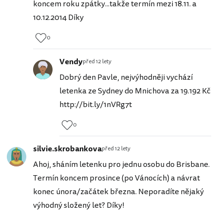
koncem roku zpátky...takže termín mezi 18.11. a
10.12.2014 Díky
0
Vendy
před 12 lety
Dobrý den Pavle, nejvýhodněji vychází
letenka ze Sydney do Mnichova za 19.192 Kč
http://bit.ly/1nVRg7t
0
silvie.skrobankova
před 12 lety
Ahoj, sháním letenku pro jednu osobu do Brisbane.
Termín koncem prosince (po Vánocích) a návrat
konec února/začátek března. Neporadíte nějaký
výhodný složený let? Díky!