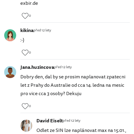
exbir.de
0
kikina
před 12 lety
:-)
0
Jana.huzincova
před 12 lety
Dobry den, dal by se prosim naplanovat zpatecni
let z Prahy do Australie od cca 14. ledna na mesic
pro vice cca 3 osoby? Dekuju
0
David Eiselt
před 12 lety
Odlet ze SIN lze naplánovat max na 15.01.,