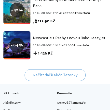
Turecká Alanya s all-inclusvie z Prahy i
Brna
- 42 %
2026-08-06T19:35:48+02:00
0 komentářů
11 690 Kč
Newcastle z Prahy s novou linkou easyJet
- 64 %
2026-08-06T16:16:21+02:00
0 komentářů
1 426 Kč
Načíst další akční letenky
Náš obsah
Komunita
Akční letenky
Nejnovější komentáře