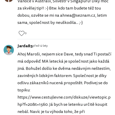
Vánoce v Austrálii, Silvestr v Singapuru! Díky moc
za skvělej tip!! :-) Btw. kdo tam budete též tou
dobou, ozvěte se mi na ahnea@seznam.cz, letim
sama, společnost by neuškodila... ;-)
0
Jarda85
před 12 lety
Ahoj Maroši, nejsem sice Dave, tedy snad Ti postačí
má odpověď. MA letecká je společnost jako každá
jiná. Bohužel došlo ke dvěma nedávným neštestím,
zaviněných lidským faktorem. Společnost je díky
odlivu zákazníků nucená propoštět. Podívej se do
topiku:
https://www.cestujlevne.com/diskuze/viewtopic.p
hp?f=20&t=1560. Já bych se letenku určitě koupit
nebál. Navíc je tu výhoda toho, že při