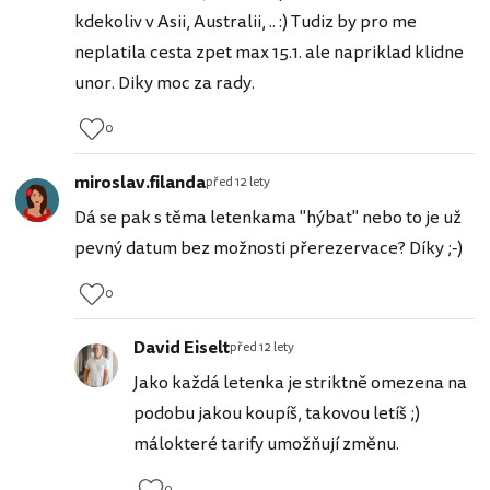
kdekoliv v Asii, Australii, .. :) Tudiz by pro me
neplatila cesta zpet max 15.1. ale napriklad klidne
unor. Diky moc za rady.
0
miroslav.filanda
před 12 lety
Dá se pak s těma letenkama "hýbat" nebo to je už
pevný datum bez možnosti přerezervace? Díky ;-)
0
David Eiselt
před 12 lety
Jako každá letenka je striktně omezena na
podobu jakou koupíš, takovou letíš ;)
málokteré tarify umožňují změnu.
0