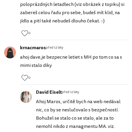
poloprázdných letadlech (viz obrázek z topiku) si
zabereš celou řadu pro sebe, budeš mít klid, na
jídlo a pití také nebudeš dlouho čekat. :-)
0
krnacmaros
před 12 lety
ahoj dave,je bezpecne letiet s MH po tom co sa s
mimi stalo diky
0
David Eiselt
před 12 lety
Ahoj Maros, určitě bych na web nedával
nic, co by se neslučovalo s bezpečností.
Bohužel se stalo co se stalo, ale za to
nemohl nikdo z managmentu MA. viz.