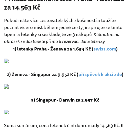
za 14.563 Kč
Pokud máte více cestovatelských zkušeností a toužíte
poznat vícero míst během jedné cesty, inspirujte se tímto
tipem a letenky si seskládejte ze 3 nákupů.
Kliknutím na
obrázek se dostanete přímo k rezervaci dané letenky
.
1) letenky Praha - Ženeva za 1.654 Kč (
swiss.com
)
2) Ženeva - Singapur za 9.952 Kč (
příspěvek k akci zde
)
3) Singapur - Darwin za 2.957 Kč
Suma sumárum, cena letenek činí dohromady 14.563 Kč. K