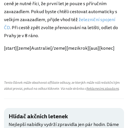
ceně je nutné říci, že první let je pouze s příručním
zavazadlem. Pokud byste chtěli cestovat automaticky s
velkým zavazadlem, přijde vhod též
železniční spojení
ČD
. Při cestě zpět zvolte přenocování na letišti, odlet do
Prahy je v 8 ráno.
[start][zeme]Australie[/zeme][mezikrok][aus][konec]
Austrálie
Tento článek může obsahovat affiliate odkazy, ze kterých může náš redakční tým
získat provizi, pokud na odkaz kliknete. Viz naše stránka s
Reklamními zásadami
.
Hlídač akčních letenek
Nejlepší nabídky vydrží zpravidla jen pár hodin. Dáme