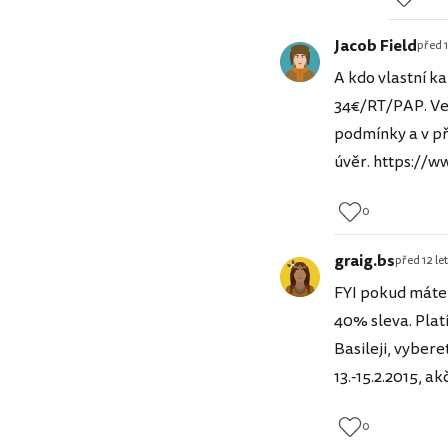
Jacob Field
před 1
A kdo vlastní k
34€/RT/PAP. Ved
podmínky a v pří
úvěr. https://w
0
graig.bs
před 12 le
FYI pokud máte ú
40% sleva. Plat
Basileji, vyber
13.-15.2.2015, a
0