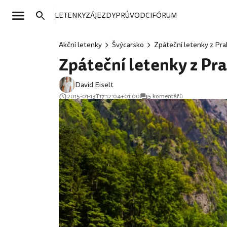
LETENKY
ZÁJEZDY
PRŮVODCI
FÓRUM
Akční letenky
Švýcarsko
Zpáteční letenky z Prah
Zpáteční letenky z Pra
David Eiselt
2015-01-13T17:12:04+01:00
5 komentářů