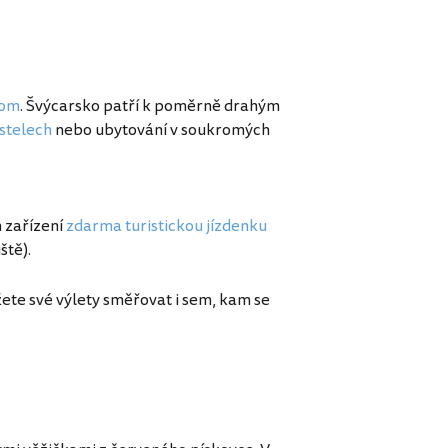
com
. Švýcarsko patří k poměrně drahým
stelech
nebo ubytování v soukromých
m zařízení
zdarma turistickou jízdenku
ště).
žete své výlety směřovat i sem, kam se