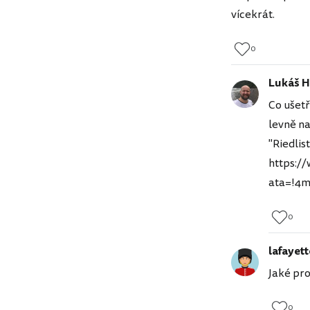
vícekrát.
0
Lukáš H
Co ušetř
levně na
"Riedli
https:/
ata=!4
0
lafayett
Jaké pr
0