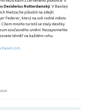
kými věžičkami z červeného pískovce. V
s Desiderius Rotterdamský
. V Basileji
ch Nietzsche působil na zdejší
Roger Federer, který na své rodné město
 Cílem mnoho turistů se staly desítky
Muzeum současného umění. Nezapomeňte
leznete téměř na každém rohu.
.basel.com.
adami
.