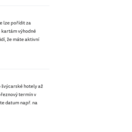
 lze pořídit za
ím kartám výhodné
dí, že máte aktivní
o švýcarské hotely až
 březnový termín v
íte datum např. na