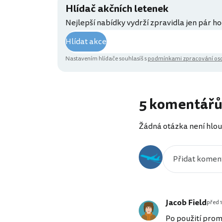
Hlídač akčních letenek
Nejlepší nabídky vydrží zpravidla jen pár ho
Hlídat akce
Nastavením hlídače souhlasíš s
podmínkami zpracování oso
5 komentář
Žádná otázka není hlou
Jacob Field
před 1
Po použití prom