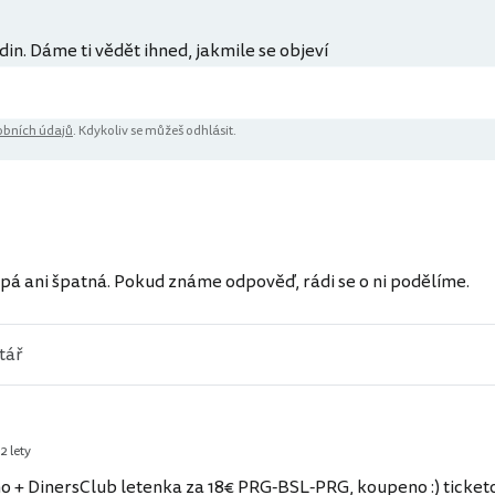
din. Dáme ti vědět ihned, jakmile se objeví
bních údajů
. Kdykoliv se můžeš odhlásit.
ů
pá ani špatná. Pokud známe odpověď, rádi se o ni podělíme.
2 lety
o + DinersClub letenka za 18€ PRG-BSL-PRG, koupeno :) ticketo