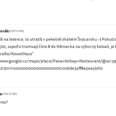
orák
před 12 lety
íš na letence, to utratíš v pekelně drahém Švýcarsku :-) Pokud 
jíst, zajeď si tramvají číslo 8 do Německa na výborný kebab, je
straße/Kesselhaus"
/www.google.cz/maps/place/Pasa+Kebap+Restaurant/@47.59
m2!3m1!1s0x0000000000000000:0x6de35ff8a5ea5bbb
e
před 12 lety
omo?