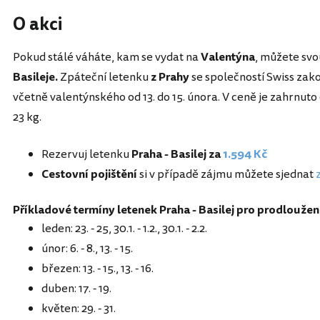
O akci
Pokud stálé váháte, kam se vydat na
Valentýna
, můžete svo
Basileje.
Zpáteční letenku
z Prahy
se společností Swiss zak
včetně valentýnského od 13. do 15. února. V ceně je zahrnu
23 kg.
Rezervuj letenku
Praha - Basilej za
1.594 Kč
Cestovní pojištění
si v případě zájmu můžete sjednat
Příkladové termíny letenek Praha - Basilej pro prodlouže
leden: 23. - 25, 30.1. - 1.2., 30.1. - 2.2.
únor: 6. - 8., 13. - 15.
březen: 13. - 15., 13. - 16.
duben: 17. - 19.
květen: 29. - 31.