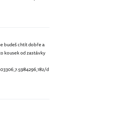
se budeš chtít dobře a
 to kousek od zastávky
03306,7.5984296,18z/d