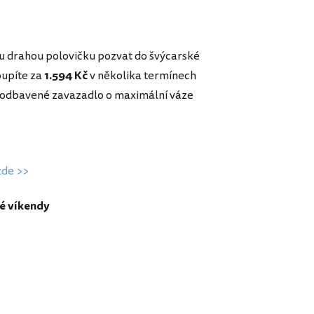
u drahou polovičku pozvat do švýcarské
oupíte za
1.594 Kč
v několika termínech
to odbavené zavazadlo o maximální váze
zde >>
né víkendy