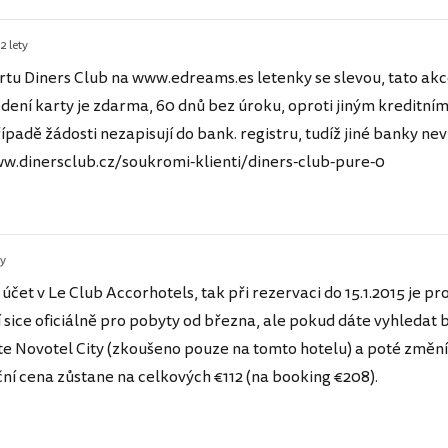
2 lety
artu Diners Club na www.edreams.es letenky se slevou, tato akce
ení karty je zdarma, 60 dnů bez úroku, oproti jiným kreditn
padě žádosti nezapisují do bank. registru, tudíž jiné banky nevi
ww.dinersclub.cz/soukromi-klienti/diners-club-pure-0
ty
čet v Le Club Accorhotels, tak při rezervaci do 15.1.2015 je pr
í sice oficiálně pro pobyty od března, ale pokud dáte vyhledat
ete Novotel City (zkoušeno pouze na tomto hotelu) a poté změn
kční cena zůstane na celkových €112 (na booking €208).