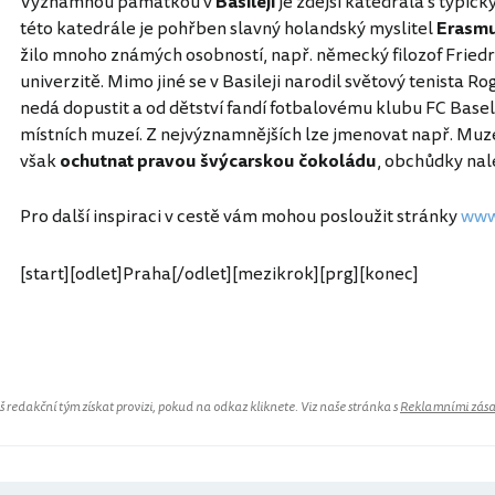
Významnou památkou v
Basileji
je zdejší katedrála s typic
této katedrále je pohřben slavný holandský myslitel
Erasmu
žilo mnoho známých osobností, např. německý filozof Friedri
univerzitě. Mimo jiné se v Basileji narodil světový tenista 
nedá dopustit a od dětství fandí fotbalovému klubu FC Basel.
místních muzeí. Z nejvýznamnějších lze jmenovat např. 
však
ochutnat pravou švýcarskou čokoládu
, obchůdky na
Pro další inspiraci v cestě vám mohou posloužit stránky
www
[start][odlet]Praha[/odlet][mezikrok][prg][konec]
Švýcarsko
redakční tým získat provizi, pokud na odkaz kliknete. Viz naše stránka s
Reklamními zás