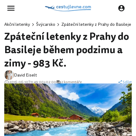
Akční letenky
Švýcarsko
Zpáteční letenky z Prahy do Basileje 
Zpáteční letenky z Prahy do
Basileje během podzimu a
zimy - 983 Kč.
David Eiselt
2016-06-10T11:49:00+02:00
2 komentáře
Sdílet