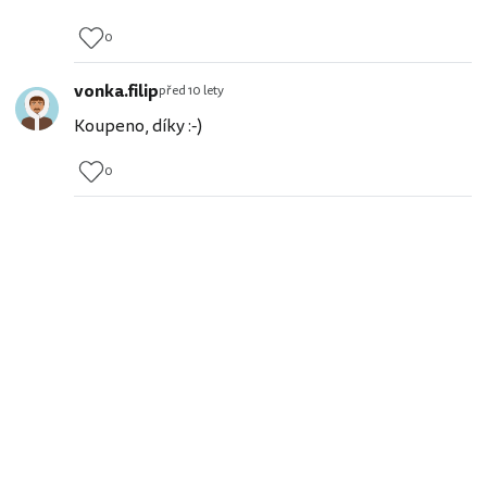
0
vonka.filip
před 10 lety
Koupeno, díky :-)
0