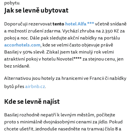
pobytu.
Jak se levně ubytovat
Doporučuji rezervovat
tento
hotel Alfa ***
včetně snídaně
a možností zrušení zdarma. Vychází zhruba na 2.350 Kč za
pokoj a noc. Dále pak sledujte akční nabídky na portálu
accorhotels.com
, kde se velmi často objevuje právě
Basilej v 50% slevě. Získal jsem tak minulý rok velmi
atraktivní pokoj v hotelu Novotel**** za stejnou cenu, jen
bez snídaně.
Alternativou jsou hotely za hranicemi ve Francii či nabídky
bytů přes
airbnb.cz
.
Kde se levně najíst
Basilej rozhodně nepatří k levným městům, počítejte
proto s minimálně dvojnásobnými cenami za jídlo. Pokud
chcete ušetřit, jednoduše nasedněte na tramvaj číslo 8 a