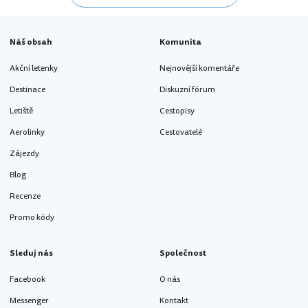
Náš obsah
Komunita
Akční letenky
Nejnovější komentáře
Destinace
Diskuzní fórum
Letiště
Cestopisy
Aerolinky
Cestovatelé
Zájezdy
Blog
Recenze
Promo kódy
Sleduj nás
Společnost
Facebook
O nás
Messenger
Kontakt