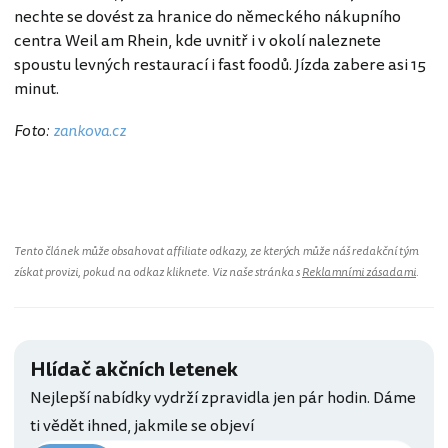
nechte se dovést za hranice do německého nákupního
centra
Weil am Rhein, kde uvnitř i v okolí naleznete
spoustu levných restaurací i fast foodů. Jízda zabere asi 15
minut.
Foto:
zankova.cz
Švýcarsko
Tento článek může obsahovat affiliate odkazy, ze kterých může náš redakční tým
získat provizi, pokud na odkaz kliknete. Viz naše stránka s
Reklamními zásadami
.
Hlídač akčních letenek
Nejlepší nabídky vydrží zpravidla jen pár hodin. Dáme
ti vědět ihned, jakmile se objeví