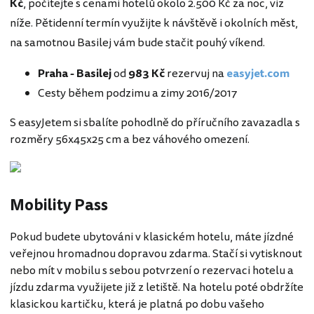
Kč
, počítejte s cenami hotelů okolo 2.500 Kč za noc, viz
níže. Pětidenní termín využijte k návštěvě i okolních měst,
na samotnou Basilej vám bude stačit pouhý víkend.
Praha - Basilej
od
983 Kč
rezervuj na
easyjet.com
Cesty během podzimu a zimy 2016/2017
S easyJetem si sbalíte pohodlně do příručního zavazadla s
rozměry 56x45x25 cm a bez váhového omezení.
Mobility Pass
Pokud budete ubytováni v klasickém hotelu, máte jízdné
veřejnou hromadnou dopravou zdarma. Stačí si vytisknout
nebo mít v mobilu s sebou potvrzení o rezervaci hotelu a
jízdu zdarma využijete již z letiště. Na hotelu poté obdržíte
klasickou kartičku, která je platná po dobu vašeho