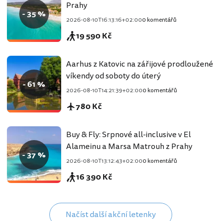
Prahy
- 35 %
2026-08-10T16:13:16+02:00
0 komentářů
19 590 Kč
Aarhus z Katovic na zářijové prodloužené
víkendy od soboty do úterý
- 61 %
2026-08-10T14:21:39+02:00
0 komentářů
780 Kč
Buy & Fly: Srpnové all-inclusive v El
Alameinu a Marsa Matrouh z Prahy
- 37 %
2026-08-10T13:12:43+02:00
0 komentářů
16 390 Kč
Načíst další akční letenky