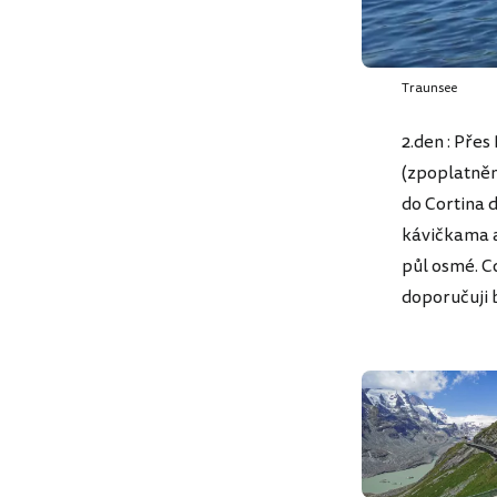
Traunsee
2.den : Pře
(zpoplatněn
do Cortina 
kávičkama a 
půl osmé. C
doporučuji b