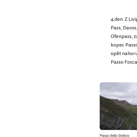
4.den: Z Li
Pass, Davos
Ofenpass, z
kopec Passo 
opět nahoru.
Passo Fosca
Passo dello Stelvio