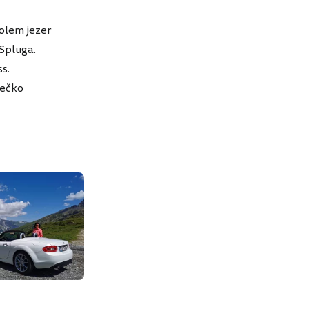
kolem jezer
 Spluga.
s.
tečko