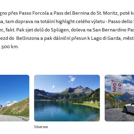
igno přes Passo Forcola a Pass del Bernina do St. Moritz, poté 
, tam doprava na totální highlight celého výletu - Passo dello
c, fakt. Pak sjet dolů do Splügen, doleva na San Bernardino Pas
jezd do Bellinzona a pak dálniční přesun k Lago di Garda, měs
a 500 km.
Silsersee