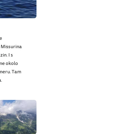
e
 Missurina
n. I s
sme okolo
kneru. Tam
.