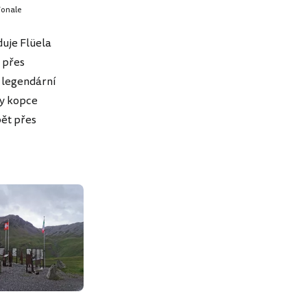
Tonale
duje Flüela
 přes
 legendární
ny kopce
pět přes