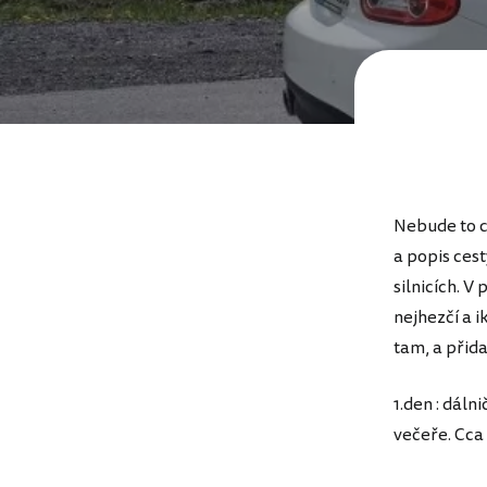
Nebude to c
a popis ces
silnicích. V
nejhezčí a i
tam, a přid
1.den : dál
večeře. Cca