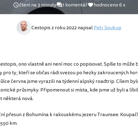
čtení na 3 minuty
1 komentář
hodnoceno 6 x
Cestopis z roku 2022 napsal
Petr Soukup
estopis, ono vlastně ani není moc co popisovat. Spíše to může b
ty pro ty, kteří se občas rádi svezou po hezky zakroucených ho
 půlce června jsme vyrazili na týdenní alpský roadtrip. Cílem byl
konické průsmyky. Připomenout si místa, kde jsme už byli a líbi
at některá nová.
niční přesun z Bohumína k rakouskému jezeru Traunsee. Koupačk
 550 km.