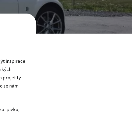
ýt inspirace
rských
o projet ty
lo se nám
a, pivko,