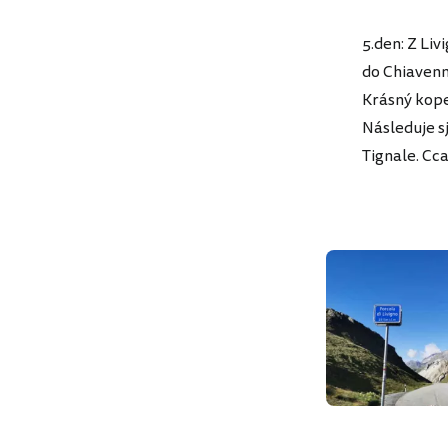
5.den: Z Liv
do Chiavenna
Krásný kope
Následuje s
Tignale. Cc