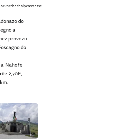
locknerhochalpenstrasse
aldonazo do
Legno a
 bez provozu
 Foscagno do
ca. Nahoře
ritz 2,70E,
 km.