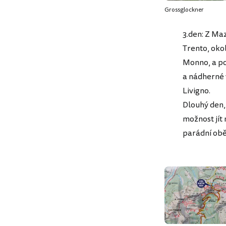
Grossglockner
3.den: Z Ma
Trento, oko
Monno, a po
a nádherné 
Livigno.
Dlouhý den,
možnost jít 
parádní oběd