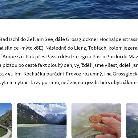
s Bad Ischl do Zell am See, dále Grossglockner Hochalpenstrass
á silnice -mýto 38E). Následně do Lienz, Toblach, kolem jezera
d´Ampezzo. Pak přes Passo di Falzarego a Passo Pordoi do Mazzi
pizzou po cestě fakt dlouhý den, vyjížděli jsme v šest, dojeli j
ca 450 km. Kochačka parádní. Provoz rozumný, i na Grossgloc
ýt na mýtnici brzy po ránu, než začnou jezdit lidi s obytňákama