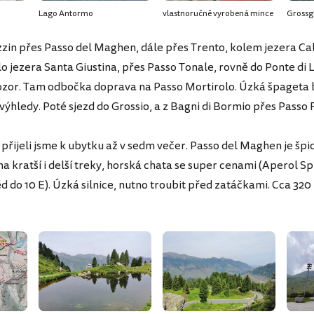
Lago Antormo
vlastnoručně vyrobená mince
Grossg
zzin přes Passo del Maghen, dále přes Trento, kolem jezera C
lo jezera Santa Giustina, přes Passo Tonale, rovně do Ponte di 
zor. Tam odbočka doprava na Passo Mortirolo. Úzká špageta
výhledy. Poté sjezd do Grossio, a z Bagni di Bormio přes Passo
 přijeli jsme k ubytku až v sedm večer. Passo del Maghen je špi
na kratší i delší treky, horská chata se super cenami (Aperol Sp
 do 10 E). Úzká silnice, nutno troubit před zatáčkami. Cca 320