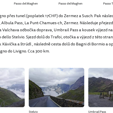
Passo del Maghen
Passo del Maghen
Passo 
vigno přes tunel (poplatek 17CHF) do Zermez a Susch. Pak násle
, Albula Pass, La Punt-Chamues-ch, Zermez. Následuje přejezd
a Valchava odbočka doprava, Umbrail Pass a kousek výjezd na
dello Stelvio. Sjezd dolů do Trafoi, otočka a výjezd z této stra
 Kávička a štrúdl , následně cesta dolů do Bagni di Bormio a o
gno do Livigno. Cca 300 km.
Stelvio
Umbrail Pass