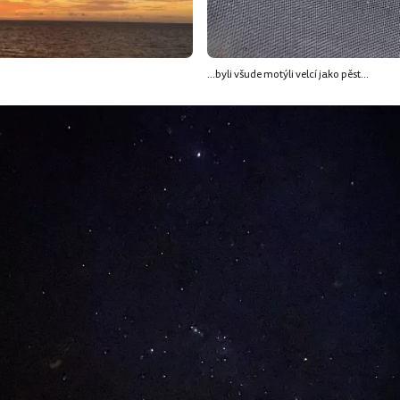
...byli všude motýli velcí jako pěst...