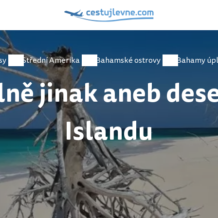
sy
Střední Amerika
Bahamské ostrovy
ě jinak aneb dese
Islandu