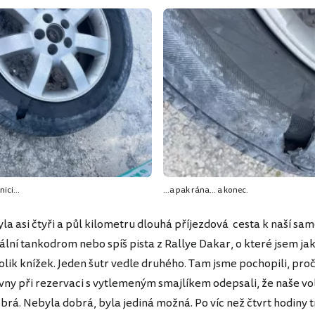
nici...
...a pak rána... a konec.
la asi čtyři a půl kilometru dlouhá příjezdová cesta k naší samo
ální tankodrom nebo spíš pista z Rallye Dakar, o které jsem ja
olik knížek. Jeden šutr vedle druhého. Tam jsme pochopili, pro
vny při rezervaci s vytlemeným smajlíkem odepsali, že naše vo
brá. Nebyla dobrá, byla jediná možná. Po víc než čtvrt hodiny t