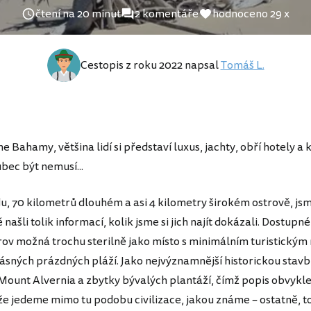
čtení na 20 minut
2 komentáře
hodnoceno 29 x
Cestopis z roku 2022 napsal
Tomáš L.
e Bahamy, většina lidí si představí luxus, jachty, obří hotely a 
ůbec být nemusí...
u, 70 kilometrů dlouhém a asi 4 kilometry širokém ostrově, jsm
ašli tolik informací, kolik jsme si jich najít dokázali. Dostupné
trov možná trochu sterilně jako místo s minimálním turistický
ásných prázdných pláží. Jako nejvýznamnější historickou stavb
 Mount Alvernia a zbytky bývalých plantáží, čímž popis obvykle
 že jedeme mimo tu podobu civilizace, jakou známe – ostatně, to