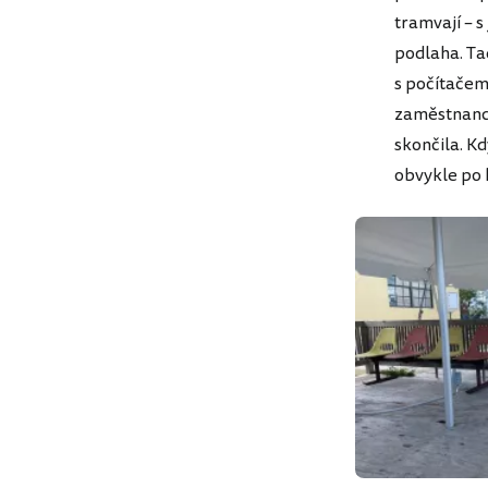
tramvají – 
podlaha. Ta
s počítačem
zaměstnanci
skončila. Kd
obvykle po k