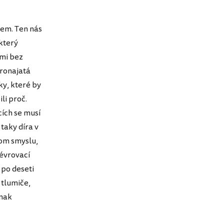
čem. Ten nás
který
ami bez
Pronajatá
ky, které by
li proč.
cích se musí
 taky díra v
tom smyslu,
névrovací
 po deseti
 tlumiče,
inak