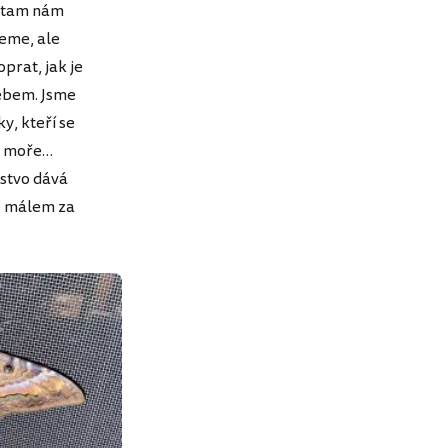
a tam nám
deme, ale
prat, jak je
ebem. Jsme
y, kteří se
to moře…
dstvo dává
e málem za