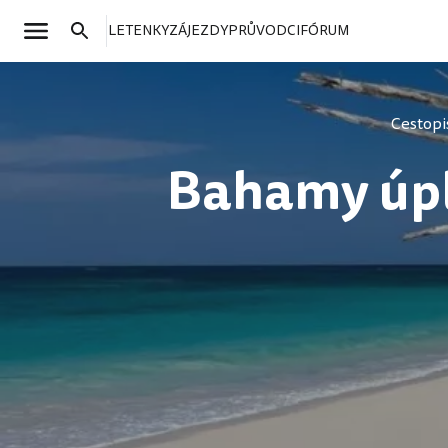
LETENKY
ZÁJEZDY
PRŮVODCI
FÓRUM
Cestopi
Bahamy úpln