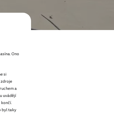
kasína. Ono
e si
 zdroje
m ruchem a
u uvádějí
 končí.
 byl taky