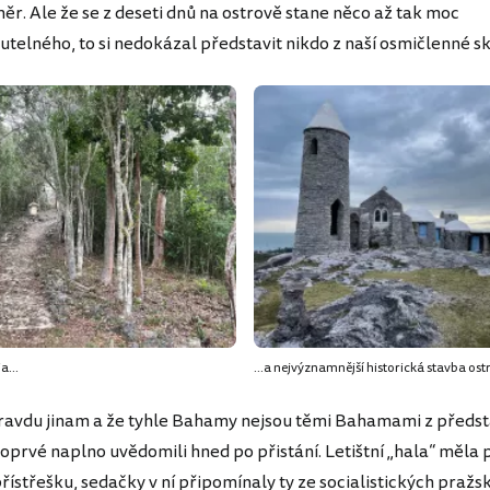
měr. Ale že se z deseti dnů na ostrově stane něco až tak moc
elného, to si nedokázal představit nikdo z naší osmičlenné s
a...
...a nejvýznamnější historická stavba ost
pravdu jinam a že tyhle Bahamy nejsou těmi Bahamami z předst
 poprvé naplno uvědomili hned po přistání. Letištní „hala“ měla
řístřešku, sedačky v ní připomínaly ty ze socialistických pražs