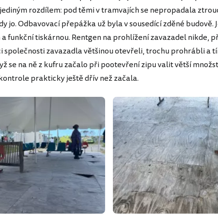
s jediným rozdílem: pod těmi v tramvajích se nepropadala ztrou
dy jo. Odbavovací přepážka už byla v sousedící zděné budově. J
 a funkční tiskárnou. Rentgen na prohlížení zavazadel nikde, př
 společnosti zavazadla většinou otevřeli, trochu prohrábli a t
yž se na ně z kufru začalo při pootevření zipu valit větší množst
ontrole prakticky ještě dřív než začala.