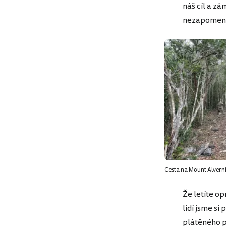
náš cíl a zá
nezapomenut
Cesta na Mount Alverni
Že letíte o
lidí jsme si
plátěného p