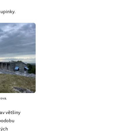
kupinky.
rova.
av většiny
 podobu
kých