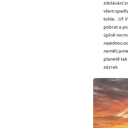
zdolávání z
všem spadla 
tohle… Uf. V
pobrat a po
úplně normá
najednou oci
neměli jsme 
planetě tak
zázrak.