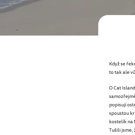
Když se řekn
to tak ale v
O Cat Island
samozřejmě n
popisují os
spoustou kr
kostelík na
Tušili jsme,