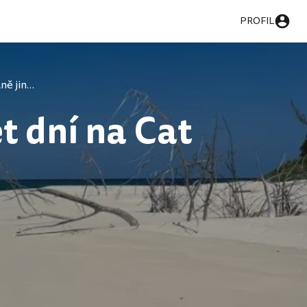
PROFIL
Bahamy úplně jinak aneb deset dní na Cat Islandu
t dní na Cat