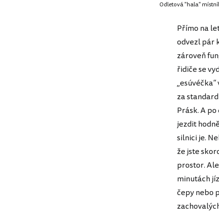
Odletová "hala" místníh
Přímo na let
odvezl pár 
zároveň fun
řidiče se v
„esúvéčka“ v
za standard
Prásk. A po 
jezdit hodně
silnici je.
že jste sko
prostor. Ale
minutách jí
čepy nebo p
zachovalých 