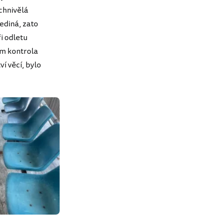
chnivělá
ediná, zato
i odletu
ím kontrola
ví věcí, bylo