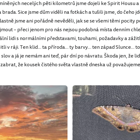
míněných necelých pěti kilometrů jsme dojeli ke Spirit Housu 
brada. Sice jsme dům viděli na fotkách a tušili jsme, do čeho j
lastně jsme ani pořádně nevěděli, jak se se všemi těmi pocity po
jmout – přeci jenom pro nás nejsou podobná místa denním chl
lní lidi s normálními představami, touhami, požadavky a zážitk
tli v ráji. Ten klid… ta příroda… ty barvy… ten západ Slunce… 
slov a já je nemám ani teď, pár dní po návratu. Škoda jen, že li
 zabrat, že kousek čistého světa vlastně dneska už považujem