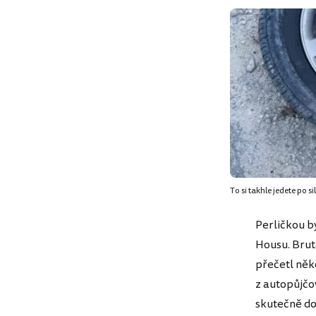
To si takhle jedete po sil
Perličkou by
Housu. Brut
přečetl něk
z autopůjčo
skutečně do