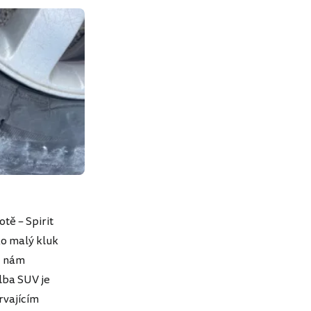
tě – Spirit
ko malý kluk
č nám
lba SUV je
rvajícím