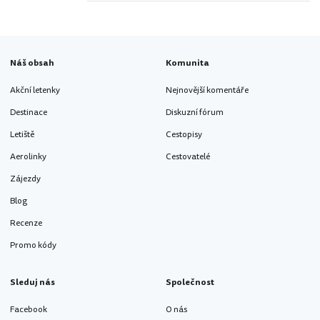
Náš obsah
Komunita
Akční letenky
Nejnovější komentáře
Destinace
Diskuzní fórum
Letiště
Cestopisy
Aerolinky
Cestovatelé
Zájezdy
Blog
Recenze
Promo kódy
Sleduj nás
Společnost
Facebook
O nás