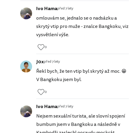
Ivo Hama
před 7 lety
omlouvám se, jednalo se o nadsázku a
skrytý vtip pro muže - znalce Bangkoku, viz
vysvětlení výše.
0
J0x
před 7 lety
Řekl bych, že ten vtip byl skrytý až moc. 😁
V Bangkoku jsem byl.
0
Ivo Hama
před 7 lety
Nejsem sexuální turista, ale slovní spojení
bumbum jsem v Bangkoku a následně v
Kambodži zaslechl ooravdu mockrát,