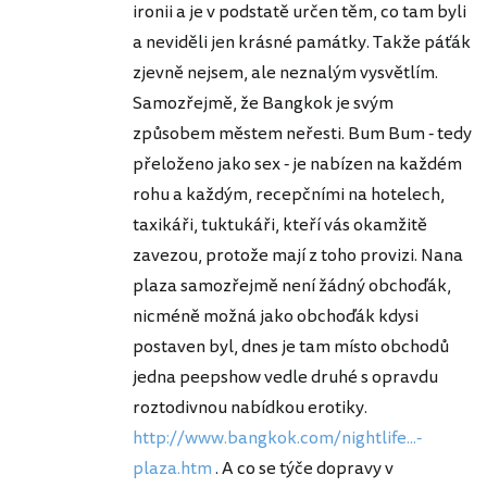
ironii a je v podstatě určen těm, co tam byli
a neviděli jen krásné památky. Takže páťák
zjevně nejsem, ale neznalým vysvětlím.
Samozřejmě, že Bangkok je svým
způsobem městem neřesti. Bum Bum - tedy
přeloženo jako sex - je nabízen na každém
rohu a každým, recepčními na hotelech,
taxikáři, tuktukáři, kteří vás okamžitě
zavezou, protože mají z toho provizi. Nana
plaza samozřejmě není žádný obchoďák,
nicméně možná jako obchoďák kdysi
postaven byl, dnes je tam místo obchodů
jedna peepshow vedle druhé s opravdu
roztodivnou nabídkou erotiky.
http://www.bangkok.com/nightlife...-
plaza.htm
. A co se týče dopravy v