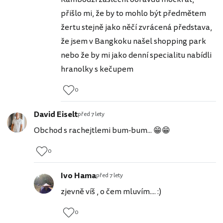
přišlo mi, že by to mohlo být předmětem
žertu stejně jako něčí zvrácená představa,
že jsem v Bangkoku našel shopping park
nebo že by mi jako denní specialitu nabídli
hranolky s kečupem
0
David Eiselt
před 7 lety
Obchod s rachejtlemi bum-bum... 😁😁
0
Ivo Hama
před 7 lety
zjevně víš , o čem mluvím.... :)
0