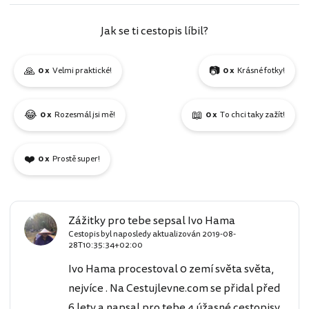
Jak se ti cestopis líbil?
🙏
📷
0 x
Velmi praktické!
0 x
Krásné fotky!
😂
📖
0 x
Rozesmál jsi mě!
0 x
To chci taky zažít!
❤️
0 x
Prostě super!
Zážitky pro tebe sepsal Ivo Hama
Cestopis byl naposledy aktualizován
2019-08-
28T10:35:34+02:00
Ivo Hama procestoval 0 zemí světa světa,
nejvíce . Na Cestujlevne.com se přidal před
6 lety a napsal pro tebe 4 úžasné cestopisy.