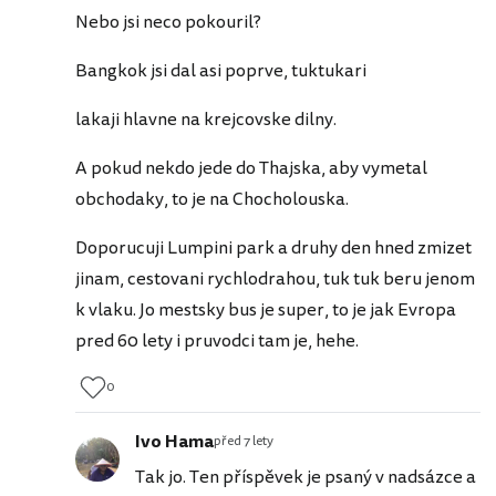
Nebo jsi neco pokouril?
Bangkok jsi dal asi poprve, tuktukari
lakaji hlavne na krejcovske dilny.
A pokud nekdo jede do Thajska, aby vymetal
obchodaky, to je na Chocholouska.
Doporucuji Lumpini park a druhy den hned zmizet
jinam, cestovani rychlodrahou, tuk tuk beru jenom
k vlaku. Jo mestsky bus je super, to je jak Evropa
pred 60 lety i pruvodci tam je, hehe.
0
Ivo Hama
před 7 lety
Tak jo. Ten příspěvek je psaný v nadsázce a