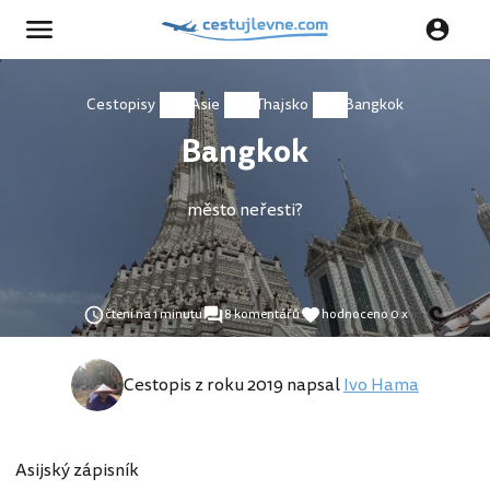
Cestopisy
Asie
Thajsko
Bangkok
Bangkok
město neřesti?
čtení na 1 minutu
8 komentářů
hodnoceno 0 x
Cestopis z roku 2019 napsal
Ivo Hama
Asijský zápisník