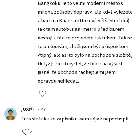
Bangkoku, je to velmi moderní město s
mnoha způsoby dopravy, ale když vylezete
z baru na Khao san (taková větší Stodolní),
tak tam autobus ani metro před barem
nestojí a rád se projedete tuktukem. Takže
se omlouvám, chtěl jsem být příspěvkem
vtipný, ale asi to bylo na pochopení složité,
i když jsem si myslel, že bude na výsost
jasné, že obchod s rachejtlemi jsem
opravdu nehledal....
0
J0x
před 7 lety
Tuto stránku ze zápisníku jsem nějak nepochopil.
0