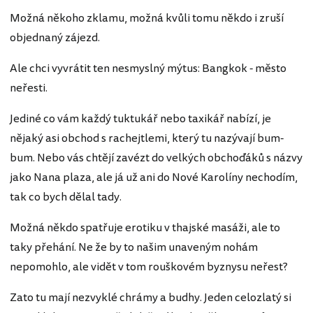
Možná někoho zklamu, možná kvůli tomu někdo i zruší
objednaný zájezd.
Ale chci vyvrátit ten nesmyslný mýtus: Bangkok - město
neřesti.
Jediné co vám každý tuktukář nebo taxikář nabízí, je
nějaký asi obchod s rachejtlemi, který tu nazývají bum-
bum. Nebo vás chtějí zavézt do velkých obchoďáků s názvy
jako Nana plaza, ale já už ani do Nové Karolíny nechodím,
tak co bych dělal tady.
Možná někdo spatřuje erotiku v thajské masáži, ale to
taky přehání. Ne že by to našim unaveným nohám
nepomohlo, ale vidět v tom rouškovém byznysu neřest?
Zato tu mají nezvyklé chrámy a budhy. Jeden celozlatý si