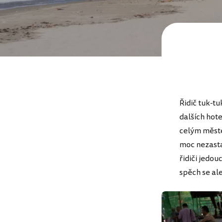
Řidič tuk-tu
dalších hot
celým měste
moc nezastav
řidiči jedou
spěch se ale