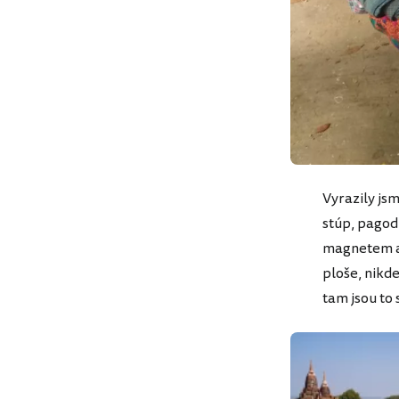
Vyrazily js
stúp, pagod 
magnetem a 
ploše, nikde
tam jsou to 