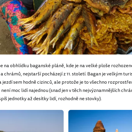
me na obhlídku baganské pláně, kde je na velké ploše rozhozen
a chrámů, nejstarší pocházejí z 11. století. Bagan je velkým tur
jezdí sem hodně cizinců, ale protože je to všechno rozprostře
 není moc lidí najednou (snad jen v těch nejvýznamnějších chrá
spíš jednotky až desítky lidí, rozhodně ne stovky).