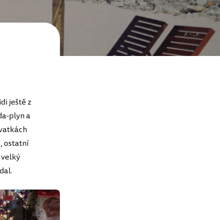
di ještě z
da-plyn a
ovatkách
, ostatní
n velký
ádal.