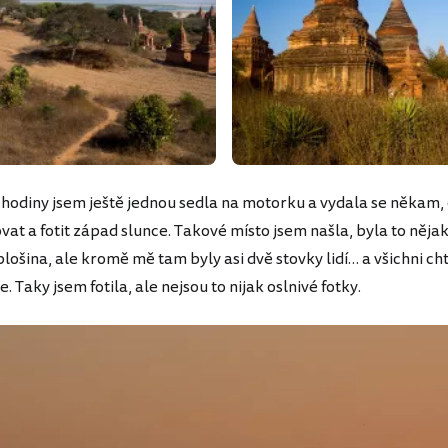
hodiny jsem ještě jednou sedla na motorku a vydala se někam,
at a fotit západ slunce. Takové místo jsem našla, byla to něja
lošina, ale kromě mě tam byly asi dvě stovky lidí… a všichni chtě
. Taky jsem fotila, ale nejsou to nijak oslnivé fotky.