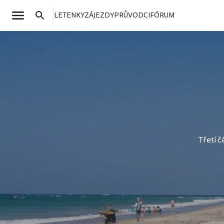
LETENKY
ZÁJEZDY
PRŮVODCI
FÓRUM
Třetí č