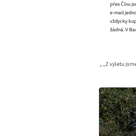
přes Čínu js
e-mail jed
vždycky kup
žádná. V Bar
„Z výletu jsme