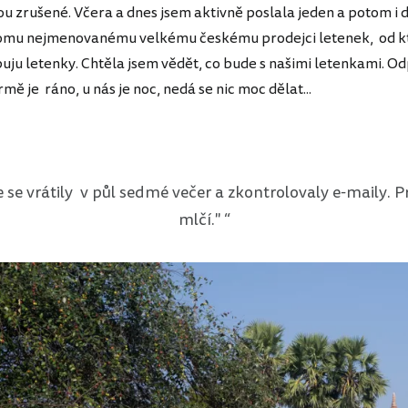
ou zrušené. Včera a dnes jsem aktivně poslala jeden a potom i d
nomu nejmenovanému velkému českému prodejci letenek, od k
uju letenky. Chtěla jsem vědět, co bude s našimi letenkami. O
mě je ráno, u nás je noc, nedá se nic moc dělat...
 se vrátily v půl sedmé večer a zkontrolovaly e-maily. P
mlčí."