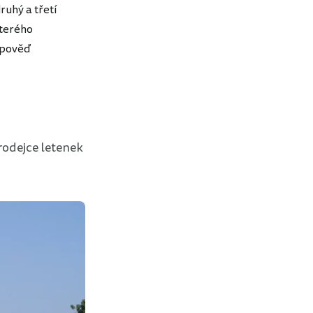
ruhý a třetí
terého
dpověď
rodejce letenek