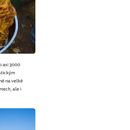
o asi 3000
istickým
né na velké
mech, ale i