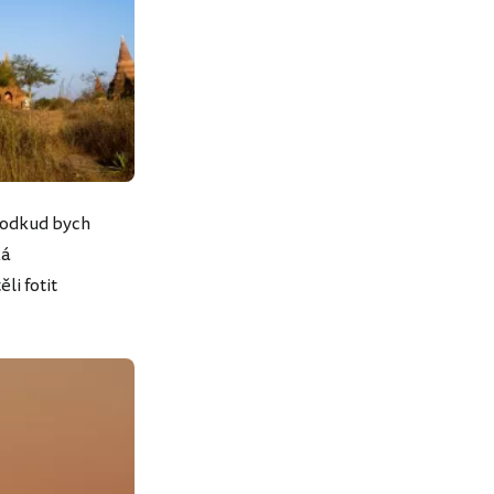
 odkud bych
ká
li fotit