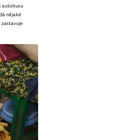
t autobusu
ádá nějaké
as zastavuje