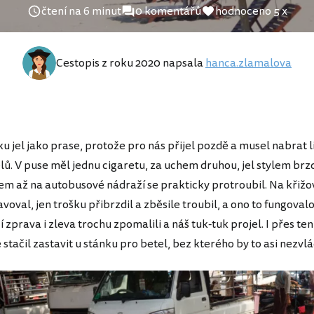
čtení na 6 minut
0 komentářů
hodnoceno 5 x
Cestopis z roku 2020 napsala
hanca.zlamalova
ku jel jako prase, protože pro nás přijel pozdě a musel nabrat li
elů. V puse měl jednu cigaretu, za uchem druhou, jel stylem brz
m až na autobusové nádraží se prakticky protroubil. Na křiž
oval, jen trošku přibrzdil a zběsile troubil, a ono to fungovalo
cí zprava i zleva trochu zpomalili a náš tuk-tuk projel. I přes te
 stačil zastavit u stánku pro betel, bez kterého by to asi nezvl