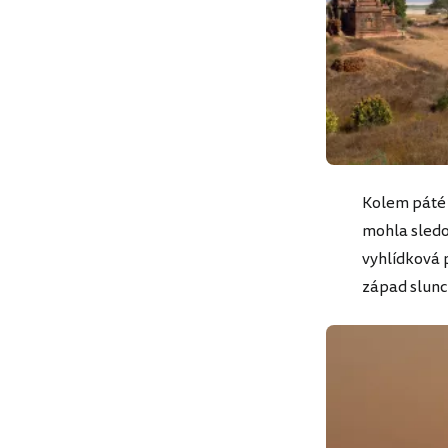
Kolem páté 
mohla sledov
vyhlídková p
západ slunce