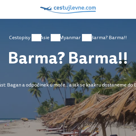
Cestopisy
Asie
Myanmar
Barma? Barma!!
Barma? Barma!!
ást: Bagan a odpočinek u moře... a jak se ksakru dostaneme do