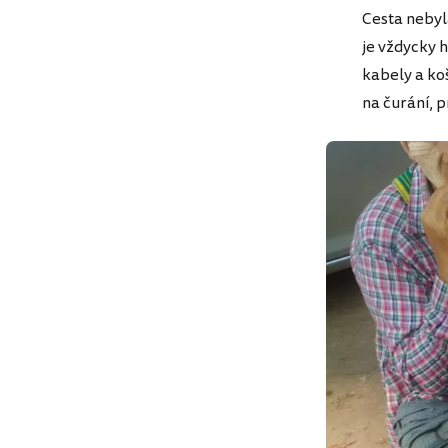
Cesta nebyl
je vždycky h
kabely a koše
na čurání, 