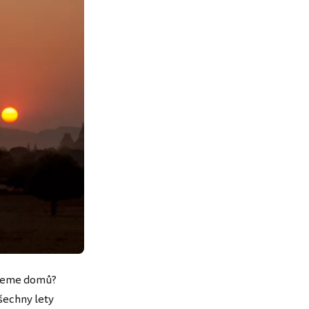
aneme domů?
šechny lety