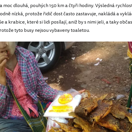
a moc dlouhá, pouhých 150 km a čtyři hodiny. Výsledná rychlos
odně nízká, protože řidič dost často zastavuje, nakládá a vykl
 a krabice, které si lidi posílají, aniž by s nimi jeli, a taky obč
protože tyto busy nejsou vybaveny toaletou.