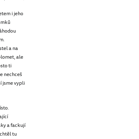
etem i jeho
tomků
 náhodou
m.
stel a na
lomet, ale
sto ti
že nechceš
í jsme vypli
sto.
jící
sky a fackují
 chtěl tu