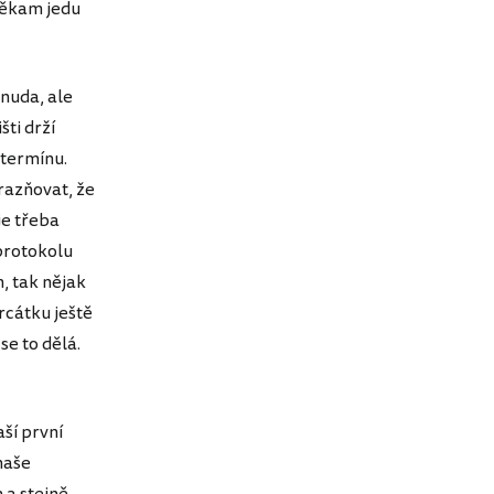
 někam jedu
nuda, ale
šti drží
 termínu.
razňovat, že
je třeba
 protokolu
, tak nějak
rcátku ještě
se to dělá.
ší první
naše