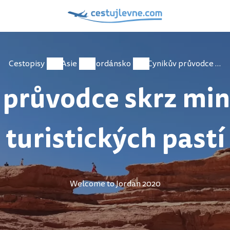
Cestopisy
Asie
Jordánsko
Cynikův průvodce skrz minové pole turistických pastí
 průvodce skrz min
turistických pastí
Welcome to Jordan 2020