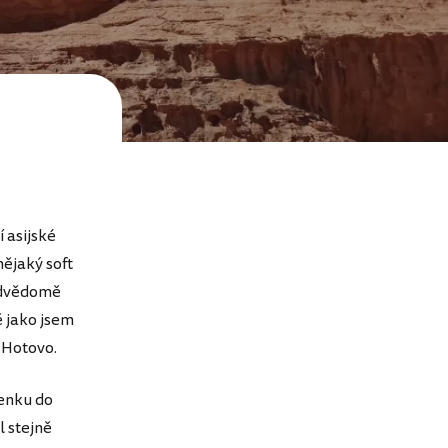
 asijské
nějaký soft
podvědomě
 jako jsem
. Hotovo.
tenku do
l stejně