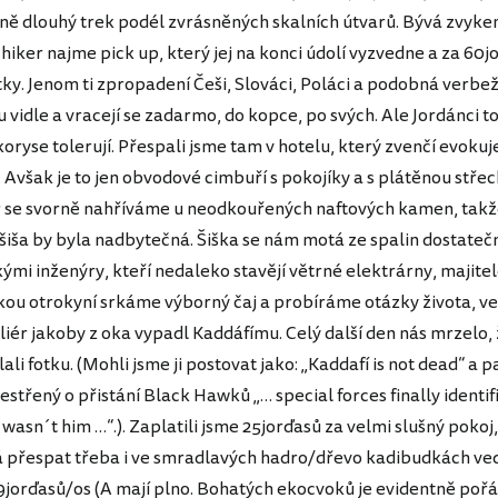
dně dlouhý trek podél zvrásněných skalních útvarů. Bývá zvykem
 hiker najme pick up, který jej na konci údolí vyzvedne a za 60j
ky. Jenom ti zpropadení Češi, Slováci, Poláci a podobná verbež
 vidle a vracejí se zadarmo, do kopce, po svých. Ale Jordánci t
oryse tolerují. Přespali jsme tam v hotelu, který zvenčí evokuj
 Avšak je to jen obvodové cimbuří s pokojíky a s plátěnou stře
r se svorně nahříváme u neodkouřených naftových kamen, tak
šiša by byla nadbytečná. Šiška se nám motá ze spalin dostateč
kými inženýry, kteří nedaleko stavějí větrné elektrárny, majite
nskou otrokyní srkáme výborný čaj a probíráme otázky života, v
iér jakoby z oka vypadl Kaddáfímu. Celý další den nás mrzelo, 
ali fotku. (Mohli jsme ji postovat jako: „Kaddafí is not dead“ a p
třený o přistání Black Hawků „… special forces finally identif
t wasn´t him …“.). Zaplatili jsme 25jorďasů za velmi slušný poko
á přespat třeba i ve smradlavých hadro/dřevo kadibudkách ved
jorďasů/os (A mají plno. Bohatých ekocvoků je evidentně pořá