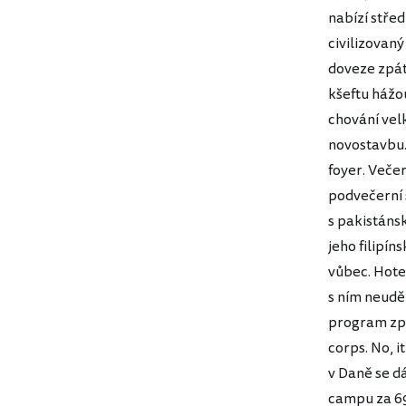
nabízí stře
civilizovaný
doveze zpát
kšeftu hážou
chování velk
novostavbu.
foyer. Veče
podvečerní 
s pakistáns
jeho filipí
vůbec. Hotel
s ním neuděl
program zpes
corps. No, i
v Daně se d
campu za 69