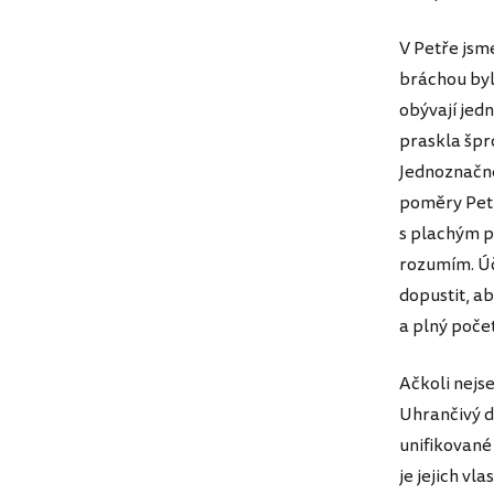
V Petře jsm
bráchou byl
obývají jed
praskla špr
Jednoznačně 
poměry Petr
s plachým p
rozumím. Úče
dopustit, ab
a plný počet
Ačkoli nejse
Uhrančivý d
unifikované 
je jejich vla