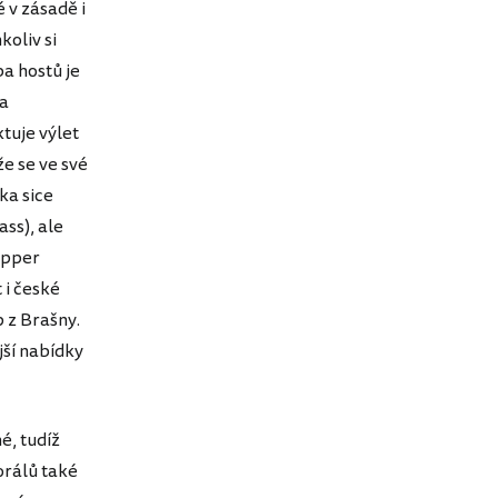
 v zásadě i
koliv si
a hostů je
 a
tuje výlet
e se ve své
ka sice
ss), ale
apper
 i české
 z Brašny.
jší nabídky
é, tudíž
orálů také