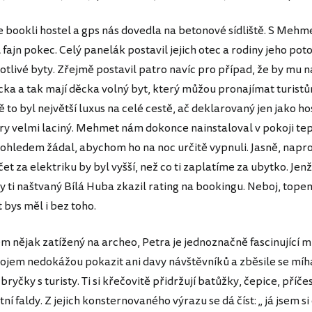
e bookli hostel a gps nás dovedla na betonové sídliště. S Mehm
 fajn pokec. Celý panelák postavil jejich otec a rodiny jeho po
notlivé byty. Zřejmě postavil patro navíc pro případ, že by mu
cka a tak mají děcka volný byt, který můžou pronajímat turistů
to byl největší luxus na celé cestě, ač deklarovaný jen jako ho
y velmi laciný. Mehmet nám dokonce nainstaloval v pokoji tep
ohledem žádal, abychom ho na noc určitě vypnuli. Jasně, napro
t za elektriku by byl vyšší, než co ti zaplatíme za ubytko. Jen
y ti naštvaný Bílá Huba zkazil rating na bookingu. Neboj, topen
 bys měl i bez toho.
m nějak zatížený na archeo, Petra je jednoznačně fascinující mí
ojem nedokážou pokazit ani davy návštěvníků a zběsile se míha
bryčky s turisty. Ti si křečovitě přidržují batůžky, čepice, příče
stní faldy. Z jejich konsternovaného výrazu se dá číst: „ já jsem si