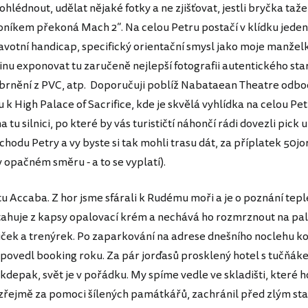
hlédnout, udělat nějaké fotky a ne zjišťovat, jestli bryčka taž
níkem překoná Mach 2“. Na celou Petru postačí v klídku jede
votní handicap, specifický orientační smysl jako moje manžel
inu exponovat tu zaručeně nejlepší fotografii autentického st
 brnění z PVC, atp. Doporučuji poblíž Nabataean Theatre odboč
 k High Palace of Sacrifice, kde je skvělá vyhlídka na celou Pet
a tu silnici, po které by vás turističtí náhončí rádi dovezli pick
hodu Petry a vy byste si tak mohli trasu dát, za příplatek 50jo
 opačném směru - a to se vyplatí).
u Accaba. Z hor jsme sfárali k Rudému moři a je o poznání tepl
ahuje z kapsy opalovací krém a nechává ho rozmrznout na pa
iček a trenýrek. Po zaparkování na adrese dnešního noclehu kon
povedl booking roku. Za pár jorďasů prosklený hotel s tučňákem
kdepak, svět je v pořádku. My spíme vedle ve skladišti, které 
zřejmě za pomoci šílených památkářů, zachránil před zlým st