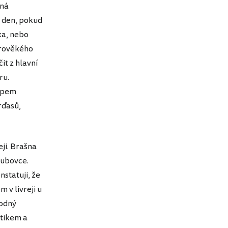
ená
n den, pokud
ka, nebo
arověkého
it z hlavní
ru.
 upem
rďasů,
eji. Brašna
lubovce.
statuji, že
 v livreji u
hodný
atikem a