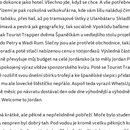
o dokonce jako hotel. Všechno jde, když se chce. A vše potřebné
řízemí je pak rozkošná velkokuřárna, kde vám šíšu naládují čím
 tabáku, přes haš, až po tramvajové lístky z Ulanbátaru. Skladb
ímavá a pestrá jak geograficky, tak sociálně. Vpoklidu bafáme
jak Tourist Trapper dvěma Španělkám u vedlejšího stolu projek
do Petry a Wadi Rum. Slečny jsou ale protřelé obchodnice, takž
poradí a poté stlačí nabízenou cenu o 100jorďasů. Výsledná část
ně převyšuje můj budget na celé Jordánsko (a to měly Jordan Pa
 spokojený výraz vítěze sponzorského kvízu. Poté se Tourist Tr
ě rozšířit svou dnešní sbírku trofejí a ke španělské slepici přidat
ž mu ale lovecké štěstíčko nepřálo. Aspoň teda vyrazil WhatsUp
tě měsíc po návratu dostával den ode dne výhodnější a výhodně
ů. Welcome to Jordan.
á krátké, ale pěkné a nepřelidněné pobřeží. Moře bylo studen
a neopren byl dobrý tah. Pod vodou je kromě vcelku pěkných k