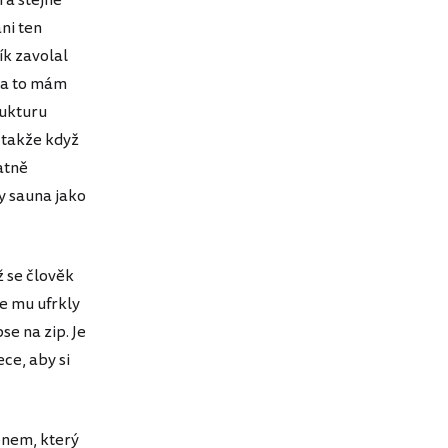
 a stejně
ni ten
ík zavolal
, a to mám
rukturu
 takže když
patně
y sauna jako
ž se člověk
le mu ufrkly
se na zip. Je
ce, aby si
onem, který