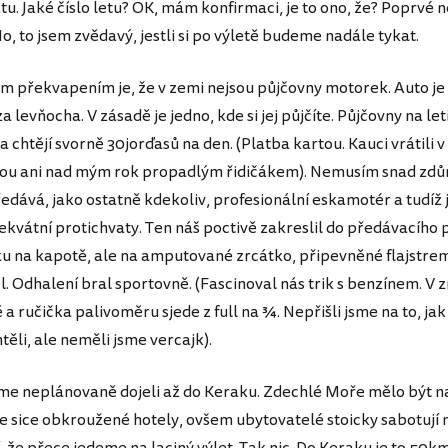
atu. Jaké číslo letu? OK, mám konfirmaci, je to ono, že? Poprvé
o, to jsem zvědavý, jestli si po výletě budeme nadále tykat.
 překvapením je, že v zemi nejsou půjčovny motorek. Auto je 
za levňocha. V zásadě je jedno, kde si jej půjčíte. Půjčovny na leti
 a chtějí svorně 30jorďasů na den. (Platba kartou. Kauci vrátili v
ou ani nad mým rok propadlým řidičákem). Nemusím snad zdů
edává, jako ostatně kdekoliv, profesionální eskamotér a tudíž 
ekvátní protichvaty. Ten náš poctivě zakreslil do předávacího
u na kapotě, ale na amputované zrcátko, připevněné flajstrem
 Odhalení bral sportovně. (Fascinoval nás trik s benzínem. V z
tě a ručička palivoměru sjede z full na ¾. Nepřišli jsme na to, jak 
ěli, ale neměli jsme vercajk).
sme neplánovaně dojeli až do Keraku. Zdechlé Moře mělo být na
Je sice obkroužené hotely, ovšem ubytovatelé stoicky sabotují 