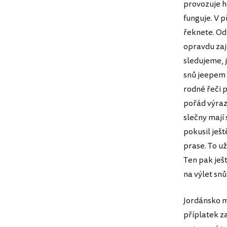
provozuje h
funguje. V p
řeknete. Od
opravdu zaj
sledujeme, 
snů jeepem 
rodné řeči 
pořád výraz
slečny mají
pokusil ješt
prase. To u
Ten pak ješ
na výlet sn
Jordánsko m
příplatek z