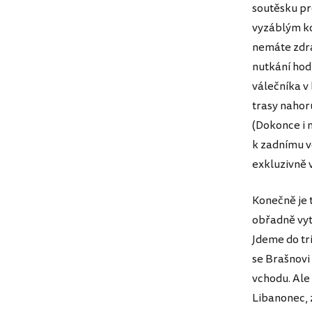
soutěsku pro
vyzáblým ko
nemáte zdra
nutkání hod
válečníka v
trasy nahoru
(Dokonce i n
k zadnímu vc
exkluzivně v
Konečně je t
obřadně vyt
Jdeme do tr
se Brašnovi 
vchodu. Ale 
Libanonec, 