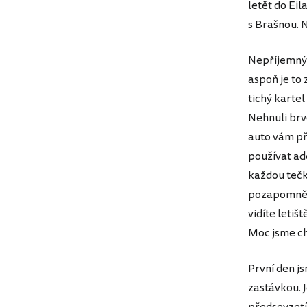
letět do Eil
s Brašnou. N
Nepříjemným
aspoň je to 
tichý kartel
Nehnuli brv
auto vám př
používat ad
každou tečk
pozapomněl.
vidíte letiš
Moc jsme cht
První den j
zastávkou. 