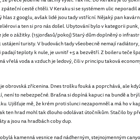
 že přece jedeme na laciný výlet. Tak nic. Do Keraku je to 50km
zpáteční cestě chtěli. V Keraku si se systémem ulic neporadil a
las z googlu, avšak lidé jsou tady vstřícní. Nějaký pan kavárn
iérovi a ten si pro nás došel. Ubytování bylo v kategorii punk
e jde o zážitky. (15jorďasů/pokoj) Starý dům doplněný o infrast
 ustájení turisty. V budovách tady všeobecně nemají radiátory,
 padají teploty k nule, je uvnitř +5 a bezvětří. Z boileru teče š
ná vřelá voda a vzduch je ledový, čili v principu taková econom
je obrovská zřícenina. Dnes trošku fouká a poprchává, ale kdy
lí, není to nebezpečné. Brašna si dopíná kapuci na bundě a brý
ku. Ujišťuje mě, že krém proti slunci nezapomněl a má ho v kap
jak ten hrad mohl tak dlouho odolávat útočníkům. Stačilo by pře
áty a jsou na hradbách coby dup.
arobylá kamenná vesnice nad nádherným, stejnojmenným cany