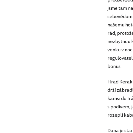
předsevzetí,
jsme tam na 
sebevědomý h
našemu hotel
rád, protož
nezbytnou k
venku v noci
regulovatel
bonus.
Hrad Kerak 
drží zábrad
kamsi do Irá
s podivem, 
rozepli kab
Dana je st