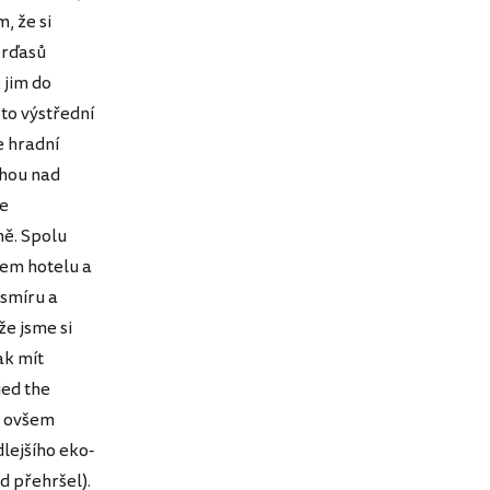
, že si
orďasů
 jim do
oto výstřední
e hradní
chou nad
že
ně. Spolu
lem hotelu a
esmíru a
že jsme si
ak mít
ied the
j, ovšem
lejšího eko-
d přehršel).