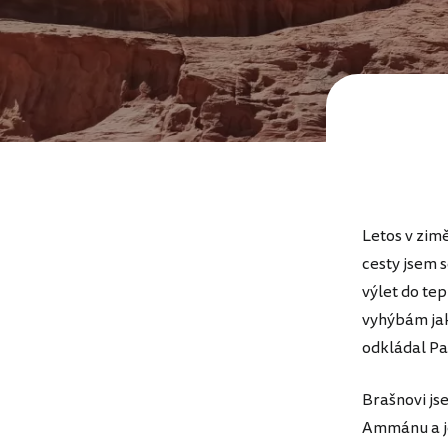
Letos v zim
cesty jsem s
výlet do te
vyhýbám jak
odkládal Pal
Brašnovi jse
Ammánu a je