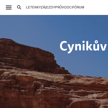
LETENKY
ZÁJEZDY
PRŮVODCI
FÓRUM
Cynikův