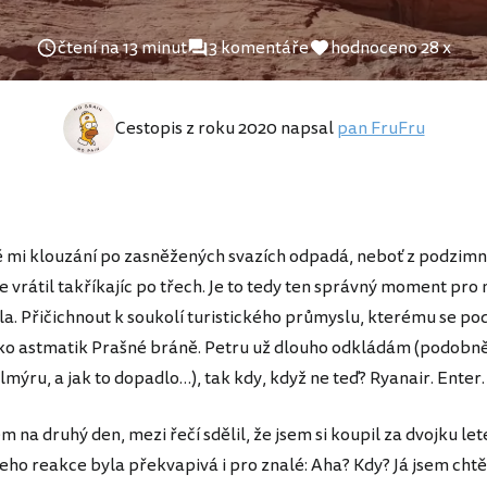
čtení na 13 minut
3 komentáře
hodnoceno 28 x
Cestopis z roku 2020 napsal
pan FruFru
ě mi klouzání po zasněžených svazích odpadá, neboť z podzimní
e vrátil takříkajíc po třech. Je to tedy ten správný moment pro 
pla. Přičichnout k soukolí turistického průmyslu, kterému se 
o astmatik Prašné bráně. Petru už dlouho odkládám (podobně
mýru, a jak to dopadlo…), tak kdy, když ne teď? Ryanair. Enter
m na druhý den, mezi řečí sdělil, že jsem si koupil za dvojku le
ho reakce byla překvapivá i pro znalé: Aha? Kdy? Já jsem chtě