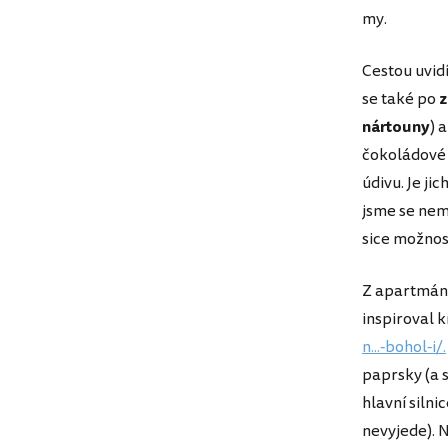
my.
Cestou uvid
se také po
z
nártouny
) 
čokoládové 
údivu. Je ji
jsme se nem
sice možnost
Z apartmánů
inspiroval 
n...-bohol-i/.
paprsky (a 
hlavní silni
nevyjede). 