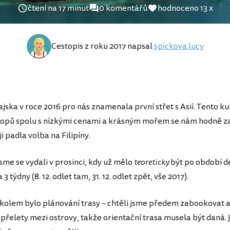
čtení na 17 minut
0 komentářů
hodnoceno 13 x
Cestopis z roku 2017 napsal
spickova.lucy
jska v roce 2016 pro nás znamenala první střet s Asií. Tento ku
ropů spolu s nízkými cenami a krásným mořem se nám hodně zal
i padla volba na Filipíny.
jsme se vydali v prosinci, kdy už mělo
teoreticky
být po období de
3 týdny (8. 12. odlet tam, 31. 12. odlet zpět, vše 2017).
kolem bylo plánování trasy – chtěli jsme předem zabookovat 
 přelety mezi ostrovy, takže orientační trasa musela být daná.