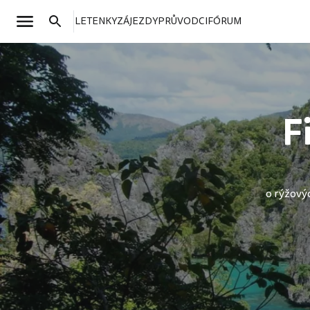
LETENKY
ZÁJEZDY
PRŮVODCI
FÓRUM
F
o rýžový