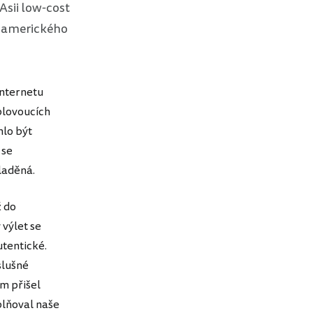
Asii low-cost
ož amerického
internetu
plovoucích
hlo být
 se
laděná.
ž do
 výlet se
utentické.
slušné
m přišel
plňoval naše