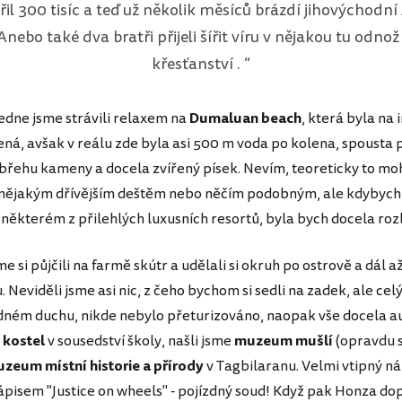
třil 300 tisíc a teď už několik měsíců brázdí jihovýchodní 
ebo také dva bratři přijeli šířit víru v nějakou tu odn
křesťanství .
edne jsme strávili relaxem na
Dumaluan beach
, která byla na 
ená, avšak v reálu zde byla asi 500 m voda po kolena, spousta 
u břehu kameny a docela zvířený písek. Nevím, teoreticky to mo
nějakým dřívějším deštěm nebo něčím podobným, ale kdybych
 některém z přilehlých luxusních resortů, byla bych docela roz
me si půjčili na farmě skútr a udělali si okruh po ostrově a dál a
 Neviděli jsme asi nic, z čeho bychom si sedli na zadek, ale celý
idném duchu, nikde nebylo přeturizováno, naopak vše docela a
m
kostel
v sousedství školy, našli jsme
muzeum mušlí
(opravdu 
zeum místní historie a přírody
v Tagbilaranu. Velmi vtipný ná
ápisem "Justice on wheels" - pojízdný soud! Když pak Honza do