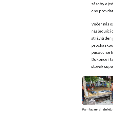
zásoby v jed
ono provdat 
Večer nás os
následující 
strávili de
procházkou 
pasoucí se k
Dokonce i ta
stovek supe
Pamilacan - dnešní úlo