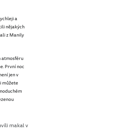
ychleji a
ili nějakých
ali z Manily
n atmosféru
e. První noc
ení jen v
si můžete
ednoduchém
vezenou
víli makal v