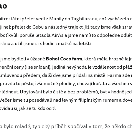
ao
itrostátní přelet vedl z Manily do Tagbilaranu, což vycházelo r
 než přelet do Cebu a následný trajekt. Již tady jsme však ztrat
eboť kvůli poruše letadla AirAsia jsme namísto odpoledne odlét
 ráno a užili jsme si x hodin zmatků na letišti.
jsme bydleli v úžasné
Bohol Coco farm
, která měla hrozně faj
nční ceny (i se snídaní). Jediná nevýhoda je vzdálenost od pláž
amluvenou předem, další dvě jsme přidali na místě. Farma zde n
opravdu tu pěstují všemožné plodiny, chovají kuřata a všechno 
hlédnout. Ubytování bylo čisté a bez problémů, byť v hodně j
Večer jsme tu posedávali nad levným filipínským rumem a do
ovídali si, jak se tu kdo ocitl.
 bylo mladé, typický příběh spočíval v tom, že někdo ch