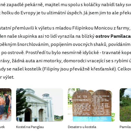
né zapadlé pekárně, majitel mu spolu s koláčky nabídl taky svo
holku do Evropy je tu ultimátní úspěch. Já jsem jim to ale překa
tatní přemluvili k výletu s mladou Filipínkou Monicou z farmy,
den naše skupinka asi 10 lidí vyrazila na blízký
ostrov Pamilaca
n pěkným šnorchlováním, popíjením ovocných shaků, povídáním
po ostrově. Prostředí tu bylo nesmírně idylické - travnaté kop
rávy, žádná auta ani motorky, domorodci vracející se s rybími ú
dy se našel kostelík (Filipíny jsou převážně křesťanské). Celko
r výlet.
vek
Kostel na Panglau
Desatero u kostela
Pamila