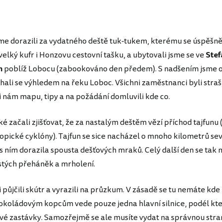
me dorazili za vydatného deště tuk-tukem, kterému se úspěšně
velký kufr i Honzovu cestovní tašku, a ubytovali jsme se ve
Stef
n
poblíž Lobocu (zabookováno den předem). S nadšením jsme o
hali se výhledem na řeku Loboc. Všichni zaměstnanci byli straš
i nám mapu, tipy a na požádání domluvili kde co.
é začali zjišťovat, že za nastalým deštěm vězí příchod tajfunu 
ropické cyklóny). Tajfun se sice nacházel o mnoho kilometrů sev
s ním dorazila spousta dešťových mraků. Celý další den se tak n
tých přeháněk a mrholení.
 půjčili skútr a vyrazili na průzkum. V zásadě se tu nemáte kde 
koládovým kopcům vede pouze jedna hlavní silnice, podél kter
avé zastávky. Samozřejmě se ale musíte vydat na správnou stran