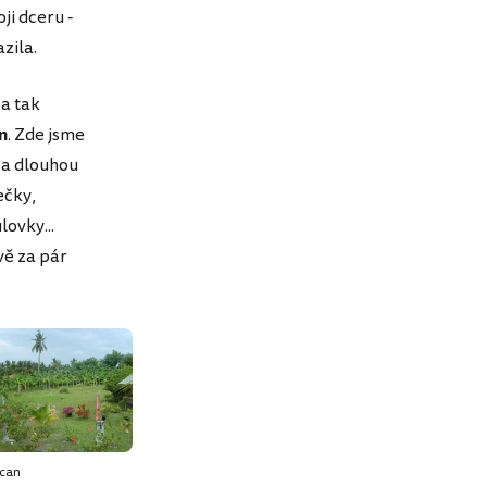
ji dceru -
zila.
 a tak
n
. Zde jsme
 a dlouhou
ečky,
lovky...
vě za pár
can