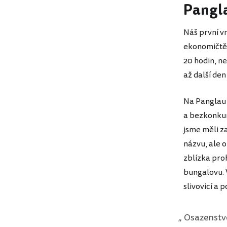
Pangl
Náš první vn
ekonomičtěji
20 hodin, n
až další den
Na Panglau 
a bezkonkure
jsme měli z
názvu, ale 
zblízka pro
bungalovu. 
slivovicí a p
Osazenstvo