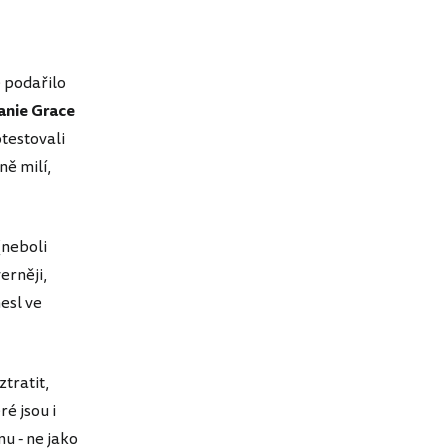
 podařilo
anie Grace
testovali
ně milí,
(neboli
erněji,
esl ve
ztratit,
é jsou i
u - ne jako