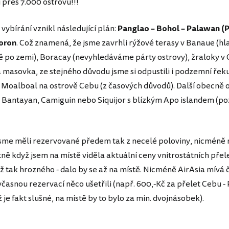
í přes 7.000 ostrovů!!!
vybírání vznikl následující plán:
Panglao – Bohol – Palawan (P
Coron
. Což znamená, že jsme zavrhli rýžové terasy v Banaue (hl
ě po zemi), Boracay (nevyhledáváme párty ostrovy), žraloky v 
á masovka, ze stejného důvodu jsme si odpustili i podzemní řek
v Moalboal na ostrově Cebu (z časových důvodů). Další obecně 
u Bantayan, Camiguin nebo Siquijor s blízkým Apo islandem (p
sme měli rezervované předem tak z necelé poloviny, nicméně 
ně když jsem na místě viděla aktuální ceny vnitrostátních přele
ž tak hrozného - dalo by se až na místě. Nicméně AirAsia mívá č
časnou rezervací něco ušetřili (např. 600,-Kč za přelet Cebu -
 je fakt slušné, na místě by to bylo za min. dvojnásobek).