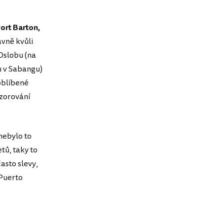
ort Barton,
avně kvůli
Oslobu (na
u v Sabangu)
oblíbené
ozorování
nebylo to
tů, taky to
asto slevy,
 Puerto