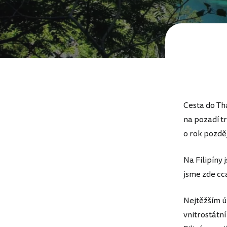
Cesta do Tha
na pozadí t
o rok pozděj
Na Filipíny 
jsme zde cca 
Nejtěžším ú
vnitrostátní