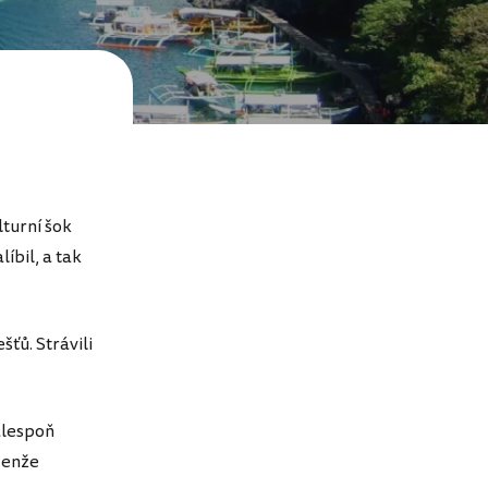
lturní šok
íbil, a tak
šťů. Strávili
alespoň
 Jenže