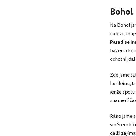
Bohol
Na Bohol js
naložit můj 
Paradise In
bazén a koc
ochotní, dal
Zde jsme tak
hurikánu, t
jenže spolu 
znamení čas
Ráno jsme si
směrem k čo
další zajím