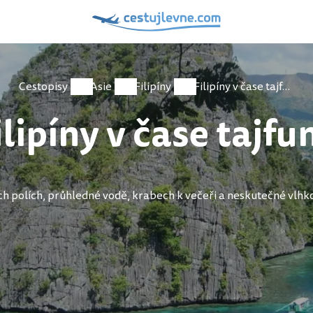
Cestopisy
Asie
Filipíny
Filipíny v čase tajfunu
ilipíny v čase tajfu
ch polích, průhledné vodě, krabech k večeři a neskutečné vlhko