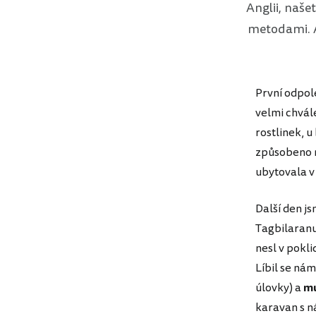
Anglii, naše
metodami. An
První odpol
velmi chvál
rostlinek, 
způsobeno 
ubytovala v
Další den js
Tagbilaranu.
nesl v pokl
Líbil se ná
úlovky) a
mu
karavan s n