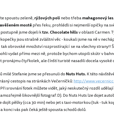
íte spoustu zeleně,
rýžových polí
nebo třeba
mahagonový les
avěšeném mostě
přes řeku, prohlédli si nejmenší opičky na svě
a postupně jsme dojeli k
tzv. Chocolate hills
v oblasti Carmen. T
kopečky jsou strašně zvláštní věc - koukali jsme na ně v nech
ch tak obrovské množství rozprostírající se na všechny strany!! 
ohli vydat přímo mezi ně, protože bychom utopili skútr v bahně
 pronájmu čtyřkolek, ale čínští turisté nasadili docela vysoké 
 milé Stefanie jsme se přesunuli do
Nuts Huts.
K této návštěv
krásný cestopis na stránkách Večerníčků:
http://www.vecernicci
Při srovnání fotek můžete vidět, jaký neskutečný rozdíl udělají
samozřejmě šikovnější fotograf :D). Do Nuts Huts lze dojet aut
ce dojít pěšky (cca 30 min) nebo jet s taxi-motorkou (tuk - tuk k
Na konci vás pak čeká ještě spousta schodů dolů.