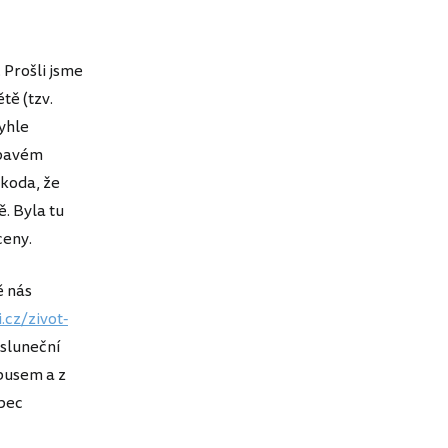
. Prošli jsme
tě (tzv.
yhle
ápavém
Škoda, že
. Byla tu
ceny.
ě nás
.cz/zivot-
 sluneční
obusem a z
opec