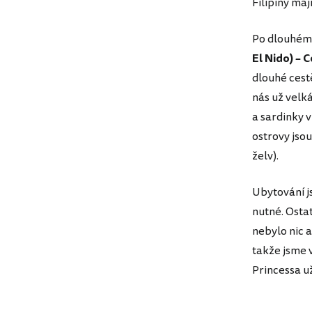
Filipíny maj
Po dlouhém 
El Nido) – 
dlouhé cest
nás už velk
a sardinky 
ostrovy jso
želv).
Ubytování j
nutné. Ostat
nebylo nic a
takže jsme v
Princessa už